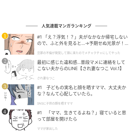
人気連載マンガランキング
#1 「え？浮気！？」夫がなかなか帰宅しない
ので、ふと外を見ると…→予期せぬ光景が！
｜旦那の不倫が発覚して頭に来たのでメチャ
旦那の不倫が発覚して頭に来たのでメチャクチャにしてやった
クチャにしてやった
最初に感じた違和感…普段マメに連絡をして
こない夫からのLINE【され妻なつこ Vol.1】
され妻なつこ
#1 子どもの実名と顔を晒すママ、大丈夫か
な？なんて心配していたら。
SNSに子供の顔を晒すママ
#1 「ママ、生きてるよね？」寝ていると思
って部屋を開けたら
ママが家出した