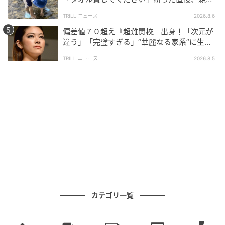
大声で放った一言に絶句
TRILL ニュース
2026.8.6
偏差値７０超え『超難関校』出身！「次元が
違う」「完璧すぎる」“華麗なる家系”に生ま
れた【規格外の逸材】
TRILL ニュース
2026.8.5
Instagram：うにわさび（
@unifamily_uni
）
カテゴリ一覧
#12 一つ気になったことがあった