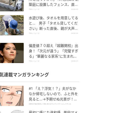
築庭に設置したフェンス、直後
に迫られた"顛末"
TRILL ニュース
2026.8.6
水遊び後、タオルを用意してる
と… 男子「タオル貸してくだ
さい」断った直後、親が大声で
放った一言に絶句
TRILL ニュース
2026.8.6
偏差値７０超え『超難関校』出
身！「次元が違う」「完璧すぎ
る」“華麗なる家系”に生まれた
【規格外の逸材】
TRILL ニュース
2026.8.5
気連載マンガランキング
#1 「え？浮気！？」夫がなか
なか帰宅しないので、ふと外を
見ると…→予期せぬ光景が！｜
旦那の不倫が発覚して頭に来た
旦那の不倫が発覚して頭に来たのでメチャクチャにしてやった
のでメチャクチャにしてやった
最初に感じた違和感…普段マメ