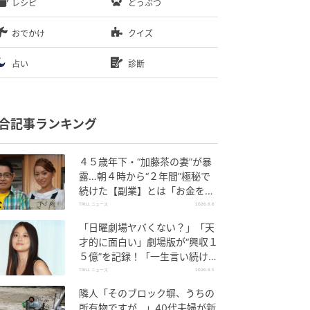
レシピ
どうぶつ
おでかけ
クイズ
占い
診断
合記事ランキング
４５歳年下・“加藤茶の妻”が暴
露…朝４時から“２年間”極秘で
続けた【副業】とは「お金を稼
ぐのって大変」
TRILL ニュース
2026.8.6
「日曜劇場ヤバくない？」「天
才的に面白い」劇場版が“興収１
５億”を記録！「一生言い続け
る」放送後も続く“切望の声”
TRILL ニュース
2026.8.5
隣人「そのブロック塀、うちの
所有物ですが…」40代夫婦が新