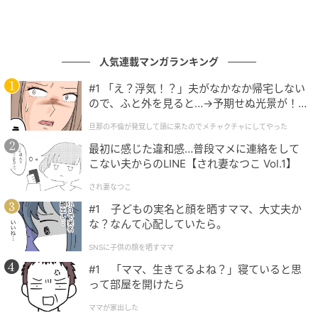
人気連載マンガランキング
#1 「え？浮気！？」夫がなかなか帰宅しない
ので、ふと外を見ると…→予期せぬ光景が！
｜旦那の不倫が発覚して頭に来たのでメチャ
旦那の不倫が発覚して頭に来たのでメチャクチャにしてやった
クチャにしてやった
最初に感じた違和感…普段マメに連絡をして
こない夫からのLINE【され妻なつこ Vol.1】
され妻なつこ
#1 子どもの実名と顔を晒すママ、大丈夫か
な？なんて心配していたら。
SNSに子供の顔を晒すママ
#1 「ママ、生きてるよね？」寝ていると思
って部屋を開けたら
ママが家出した