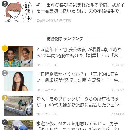
#1 出産の喜びに包まれたあの瞬間。我が子
を一番最初に抱いたのは、夫の不倫相手でし
た。
助産師と不倫した夫の末路
総合記事ランキング
４５歳年下・“加藤茶の妻”が暴露…朝４時か
ら“２年間”極秘で続けた【副業】とは「お金
を稼ぐのって大変」
TRILL ニュース
2026.8.6
「日曜劇場ヤバくない？」「天才的に面白
い」劇場版が“興収１５億”を記録！「一生言
い続ける」放送後も続く“切望の声”
TRILL ニュース
2026.8.5
隣人「そのブロック塀、うちの所有物です
が…」40代夫婦が新築庭に設置したフェン
ス、直後に迫られた"顛末"
TRILL ニュース
2026.8.6
水遊び後、タオルを用意してると… 男子
「タオル貸してください」断った直後、親が