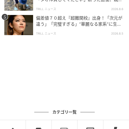
大声で放った一言に絶句
TRILL ニュース
2026.8.6
偏差値７０超え『超難関校』出身！「次元が
違う」「完璧すぎる」“華麗なる家系”に生ま
れた【規格外の逸材】
TRILL ニュース
2026.8.5
カテゴリ一覧