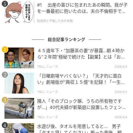
#1 出産の喜びに包まれたあの瞬間。我が子
を一番最初に抱いたのは、夫の不倫相手でし
た。
助産師と不倫した夫の末路
総合記事ランキング
４５歳年下・“加藤茶の妻”が暴露…朝４時か
ら“２年間”極秘で続けた【副業】とは「お金
を稼ぐのって大変」
TRILL ニュース
2026.8.6
「日曜劇場ヤバくない？」「天才的に面白
い」劇場版が“興収１５億”を記録！「一生言
い続ける」放送後も続く“切望の声”
TRILL ニュース
2026.8.5
隣人「そのブロック塀、うちの所有物です
ブログ：ゆりゆ（
ゆりゆアラサー女子漫画
）
が…」40代夫婦が新築庭に設置したフェン
ス、直後に迫られた"顛末"
TRILL ニュース
2026.8.6
水遊び後、タオルを用意してると… 男子
#6 何度も人影を見るかもよ…？
「タオル貸してください」断った直後、親が