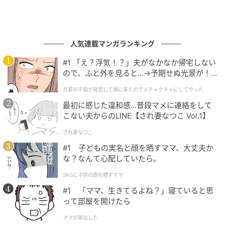
人気連載マンガランキング
#1 「え？浮気！？」夫がなかなか帰宅しない
ので、ふと外を見ると…→予期せぬ光景が！
｜旦那の不倫が発覚して頭に来たのでメチャ
旦那の不倫が発覚して頭に来たのでメチャクチャにしてやった
クチャにしてやった
最初に感じた違和感…普段マメに連絡をして
こない夫からのLINE【され妻なつこ Vol.1】
され妻なつこ
#1 子どもの実名と顔を晒すママ、大丈夫か
な？なんて心配していたら。
SNSに子供の顔を晒すママ
#1 「ママ、生きてるよね？」寝ていると思
って部屋を開けたら
ママが家出した