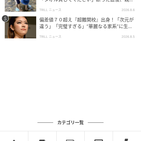
大声で放った一言に絶句
TRILL ニュース
2026.8.6
次の話を読む
偏差値７０超え『超難関校』出身！「次元が
前の話
第6話
違う」「完璧すぎる」“華麗なる家系”に生ま
れた【規格外の逸材】
TRILL ニュース
2026.8.5
事故物件に住める？住めない？
ゆりゆ
全話一覧を見る
クリエイター情報
ゆりゆ
夫婦問題やママ友トラブルなど、大人の女性に共感
してもらえてスカッとできる漫画を描いています。
カテゴリ一覧
作品をもっとみる