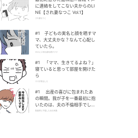
に連絡をしてこない夫からのLI
NE【され妻なつこ Vol.1】
され妻なつこ
#1 子どもの実名と顔を晒すマ
マ、大丈夫かな？なんて心配し
ていたら。
SNSに子供の顔を晒すママ
#1 「ママ、生きてるよね？」
寝ていると思って部屋を開けた
ら
ママが家出した
#1 出産の喜びに包まれたあ
の瞬間。我が子を一番最初に抱
いたのは、夫の不倫相手でし
た。
助産師と不倫した夫の末路