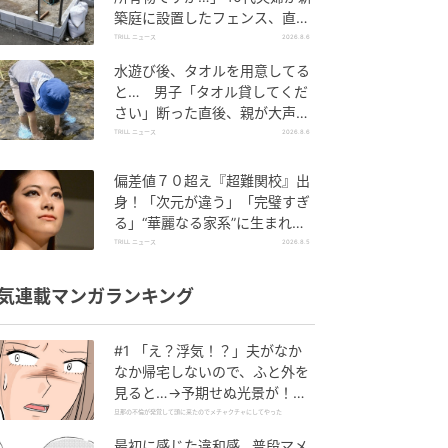
築庭に設置したフェンス、直後
に迫られた"顛末"
TRILL ニュース
2026.8.6
水遊び後、タオルを用意してる
と… 男子「タオル貸してくだ
さい」断った直後、親が大声で
放った一言に絶句
TRILL ニュース
2026.8.6
偏差値７０超え『超難関校』出
身！「次元が違う」「完璧すぎ
る」“華麗なる家系”に生まれた
【規格外の逸材】
TRILL ニュース
2026.8.5
気連載マンガランキング
#1 「え？浮気！？」夫がなか
なか帰宅しないので、ふと外を
見ると…→予期せぬ光景が！｜
旦那の不倫が発覚して頭に来た
旦那の不倫が発覚して頭に来たのでメチャクチャにしてやった
のでメチャクチャにしてやった
最初に感じた違和感…普段マメ