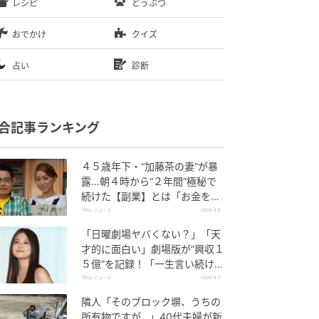
レシピ
どうぶつ
おでかけ
クイズ
占い
診断
合記事ランキング
４５歳年下・“加藤茶の妻”が暴
露…朝４時から“２年間”極秘で
続けた【副業】とは「お金を稼
ぐのって大変」
TRILL ニュース
2026.8.6
「日曜劇場ヤバくない？」「天
才的に面白い」劇場版が“興収１
５億”を記録！「一生言い続け
る」放送後も続く“切望の声”
TRILL ニュース
2026.8.5
隣人「そのブロック塀、うちの
所有物ですが…」40代夫婦が新