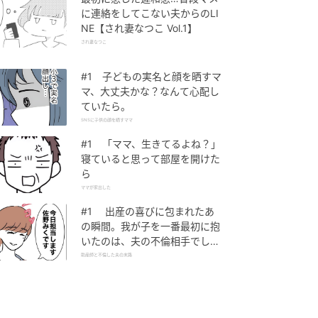
に連絡をしてこない夫からのLI
NE【され妻なつこ Vol.1】
され妻なつこ
#1 子どもの実名と顔を晒すマ
マ、大丈夫かな？なんて心配し
ていたら。
SNSに子供の顔を晒すママ
#1 「ママ、生きてるよね？」
寝ていると思って部屋を開けた
ら
ママが家出した
#1 出産の喜びに包まれたあ
の瞬間。我が子を一番最初に抱
いたのは、夫の不倫相手でし
た。
助産師と不倫した夫の末路