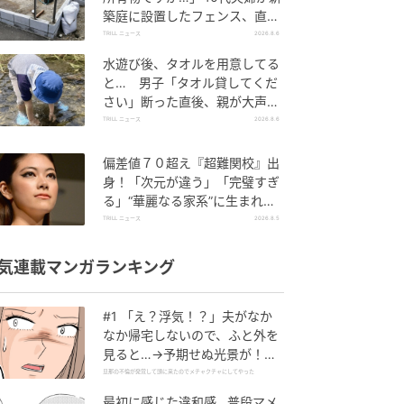
築庭に設置したフェンス、直後
に迫られた"顛末"
TRILL ニュース
2026.8.6
水遊び後、タオルを用意してる
と… 男子「タオル貸してくだ
さい」断った直後、親が大声で
放った一言に絶句
TRILL ニュース
2026.8.6
偏差値７０超え『超難関校』出
身！「次元が違う」「完璧すぎ
る」“華麗なる家系”に生まれた
【規格外の逸材】
TRILL ニュース
2026.8.5
気連載マンガランキング
#1 「え？浮気！？」夫がなか
なか帰宅しないので、ふと外を
見ると…→予期せぬ光景が！｜
旦那の不倫が発覚して頭に来た
旦那の不倫が発覚して頭に来たのでメチャクチャにしてやった
のでメチャクチャにしてやった
最初に感じた違和感…普段マメ