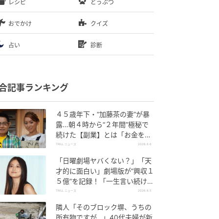
レシピ
どうぶつ
おでかけ
クイズ
占い
診断
合記事ランキング
４５歳年下・“加藤茶の妻”が暴
露…朝４時から“２年間”極秘で
続けた【副業】とは「お金を稼
ぐのって大変」
TRILL ニュース
2026.8.6
「日曜劇場ヤバくない？」「天
才的に面白い」劇場版が“興収１
５億”を記録！「一生言い続け
る」放送後も続く“切望の声”
TRILL ニュース
2026.8.5
隣人「そのブロック塀、うちの
所有物ですが…」40代夫婦が新