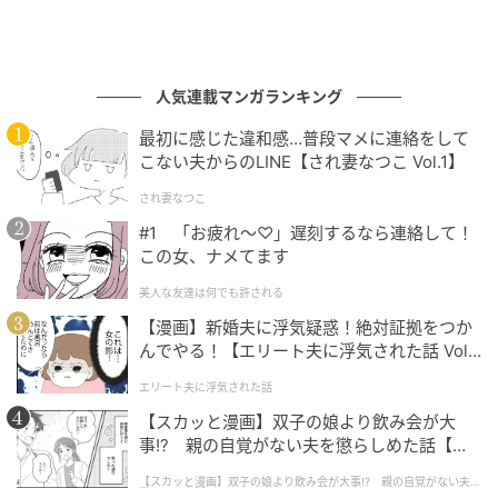
人気連載マンガランキング
最初に感じた違和感…普段マメに連絡をして
こない夫からのLINE【され妻なつこ Vol.1】
され妻なつこ
#1 「お疲れ〜♡」遅刻するなら連絡して！
この女、ナメてます
美人な友達は何でも許される
【漫画】新婚夫に浮気疑惑！絶対証拠をつか
んでやる！【エリート夫に浮気された話 Vol.
1】
エリート夫に浮気された話
【スカッと漫画】双子の娘より飲み会が大
事!? 親の自覚がない夫を懲らしめた話【第1
話】
【スカッと漫画】双子の娘より飲み会が大事!? 親の自覚がない夫を
懲らしめた話