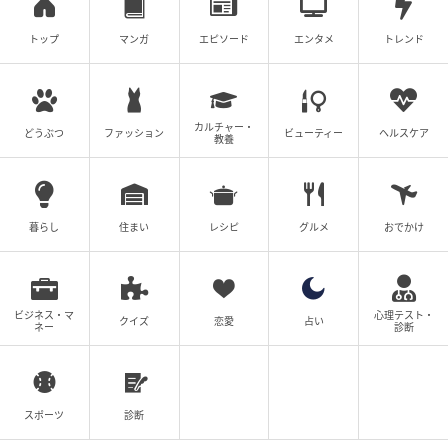
トップ
マンガ
エピソード
エンタメ
トレンド
生理を嫌う男
ツムママ
全話一覧を見る
カルチャー・
どうぶつ
ファッション
ビューティー
ヘルスケア
教養
クリエイター情報
ツムママ
暮らし
住まい
レシピ
グルメ
おでかけ
夫と子供と暮らしながら、主に対人トラブルなど実
体験をもとに漫画を描き、ブログで発信していま
す。
ビジネス・マ
心理テスト・
クイズ
恋愛
占い
作品をもっとみる
ネー
診断
の記事をもっとみる
スポーツ
診断