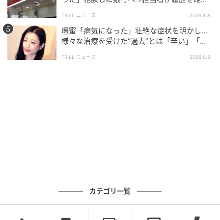
したところ…判明した“恐ろしい事実”
TRILL ニュース
2026.8.8
壇蜜「病気になった」壮絶な症状を明かし…
様々な治療を受けた“過去”とは「辛い」「苦
しい」
TRILL ニュース
2026.8.8
ブログ：ツムママ（
ツムママは静かに暮らしたい
）
#31 いつもと様子が違う気が…？
カテゴリ一覧
次の話を読む
前の話
第31話