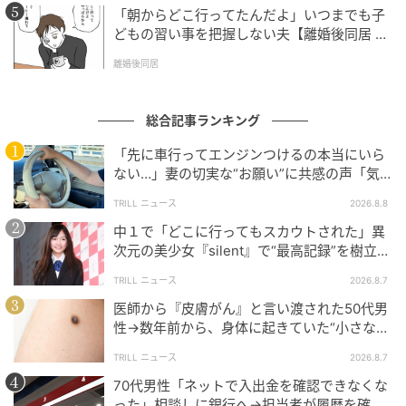
「朝からどこ行ってたんだよ」いつまでも子
どもの習い事を把握しない夫【離婚後同居 Vo
l.1】
離婚後同居
総合記事ランキング
「先に車行ってエンジンつけるの本当にいら
ない…」妻の切実な“お願い”に共感の声「気
づかないんですよね…」
TRILL ニュース
2026.8.8
中１で「どこに行ってもスカウトされた」異
次元の美少女『silent』で“最高記録”を樹立し
た「反則級」の【トップ女優】
TRILL ニュース
2026.8.7
医師から『皮膚がん』と言い渡された50代男
性→数年前から、身体に起きていた“小さな異
変”に「あのとき受診していれば…」
TRILL ニュース
2026.8.7
70代男性「ネットで入出金を確認できなくな
った」相談しに銀行へ→担当者が履歴を確認