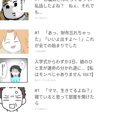
私話したよね？ ねぇ、それで
も…
ぜんぶ私のせい
#1 「あっ、財布忘れちゃっ
た」「いいよ出すよ〜！」これ
が全ての始まりでした
ママ友の財布
入学式からわずか3日、娘のひ
と言が運命の分かれ道に…【私
はモンペじゃありません Vol.1】
私はモンペじゃありません
#1 「ママ、生きてるよね？」
寝ていると思って部屋を開けた
ら
ママが家出した