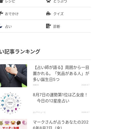
レシピ
どうぶつ
おでかけ
クイズ
占い
診断
い記事ランキング
【占い師が語る】周囲から一目
置かれる。「気品がある人」が
多い誕生日5つ
4MEEE
2026.8.7
8月7日の運勢第1位は乙女座！
今日の12星座占い
占いTVニュース
2026.8.7
マークさんが占うあなたの202
6年8月7日（金）