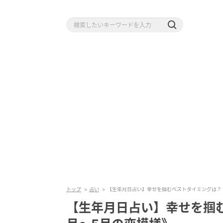
トップ
占い
【生年月日占い】幸せを掴むベストタイミングは？《
【生年月日占い】幸せを掴む