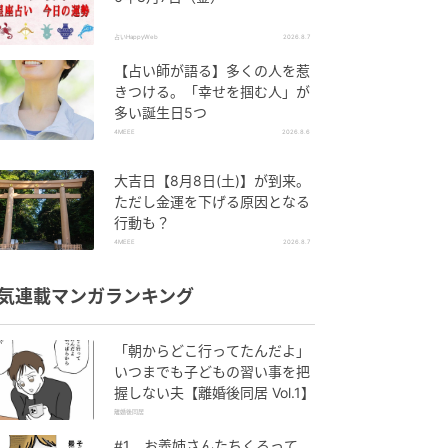
占いHappyWeb
2026.8.7
【占い師が語る】多くの人を惹
きつける。「幸せを掴む人」が
多い誕生日5つ
4MEEE
2026.8.6
大吉日【8月8日(土)】が到来。
ただし金運を下げる原因となる
行動も？
4MEEE
2026.8.7
気連載マンガランキング
「朝からどこ行ってたんだよ」
いつまでも子どもの習い事を把
握しない夫【離婚後同居 Vol.1】
離婚後同居
#1 お義姉さんたちくるって、