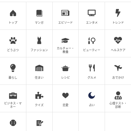
出典:beautyまとめ
トップ
マンガ
エピソード
エンタメ
トレンド
カルチャー・
どうぶつ
ファッション
ビューティー
ヘルスケア
教養
暮らし
住まい
レシピ
グルメ
おでかけ
ビジネス・マ
心理テスト・
クイズ
恋愛
占い
ネー
診断
出典:beautyまとめ