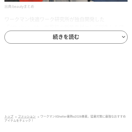
出典:beautyまとめ
ワークマン快適ワーク研究所が独自開発した
「XShelter」は、世界初の断熱素材として誕生した注
目シリーズ。
続きを読む
外気の影響を受けにくく、衣服内の環境を快適に保つ
という機能性は、これまで主に寒さ対策アイテムで知
られてきました。
ところが近年、“着る方が涼しい”というキャッチコピ
ーで登場した春夏向けモデルが大ヒット！2026年春夏
はその勢いをさらに加速させる形で、暑熱軽減に特化
したラインナップが充実しています。
トップ
ファッション
ワークマンXShelter暑熱α2026春夏。猛暑対策に最強なおすすめ
アイテムをチェック！