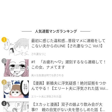
そこで今回は、その中でも特に見逃せないアイテムを
厳選してご紹介していきます♪
人気連載マンガランキング
最初に感じた違和感…普段マメに連絡をして
こない夫からのLINE【され妻なつこ Vol.1】
され妻なつこ
#1 「お疲れ〜♡」遅刻するなら連絡して！
この女、ナメてます
美人な友達は何でも許される
【漫画】新婚夫に浮気疑惑！絶対証拠をつか
んでやる！【エリート夫に浮気された話 Vol.
1】
エリート夫に浮気された話
出典:beautyまとめ
【スカッと漫画】双子の娘より飲み会が大
事!? 親の自覚がない夫を懲らしめた話【第1
まずは、昨年は発売後すぐに姿を消したという大人気