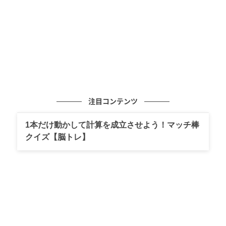
注目コンテンツ
1本だけ動かして計算を成立させよう！マッチ棒
出典:beautyまとめ
クイズ【脳トレ】
冬は冷気を遮断し、夏は熱を溜め込みにくいという相
反する機能を両立しているのがXShelter最大の魅力。
猛暑が当たり前になりつつある今、大人女性の毎日に
寄り添う「賢い快適服」として注目せずにはいられま
せん。