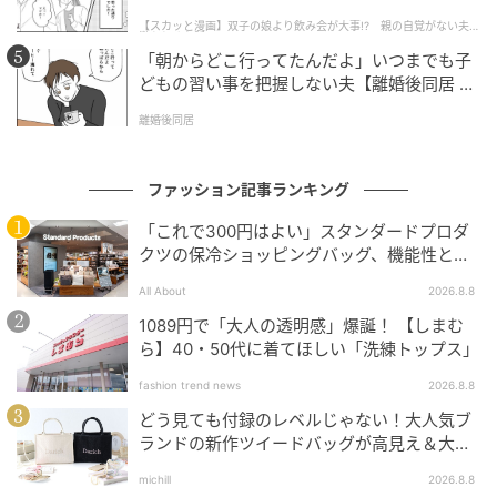
話】
アイテム、XShelter暑熱αフーディーが進化して再登
【スカッと漫画】双子の娘より飲み会が大事!? 親の自覚がない夫を
懲らしめた話
場！
「朝からどこ行ってたんだよ」いつまでも子
どもの習い事を把握しない夫【離婚後同居 Vo
l.1】
基本となる遮熱・UVカット・接触冷感などの機能はそ
離婚後同居
のままに、裾のバタつきを抑えるボタンや、使わない
時にすっきりしまえる収納式フードなど、日常使いを
ファッション記事ランキング
想定した細かな改良が施されています。
「これで300円はよい」スタンダードプロダ
驚くべきは、遮熱・超軽量・超速乾・通気・透湿・高
クツの保冷ショッピングバッグ、機能性とデ
ザインでネット大絶賛
撥水など、なんと16もの機能を搭載している点。それ
All About
2026.8.8
でいて見た目はとてもシンプルなので、スポーティー
1089円で「大人の透明感」爆誕！ 【しまむ
になりすぎず、きれいめコーデにもすっと馴染みま
ら】40・50代に着てほしい「洗練トップス」
す。
fashion trend news
2026.8.8
どう見ても付録のレベルじゃない！大人気ブ
デニムやワイドパンツに合わせれば、抜け感のあるこ
ランドの新作ツイードバッグが高見え＆大容
なれスタイルに。朝晩の気温差対策や、冷房の効いた
量♡
室内でも活躍してくれる万能さは、1枚持っておくと確
michill
2026.8.8