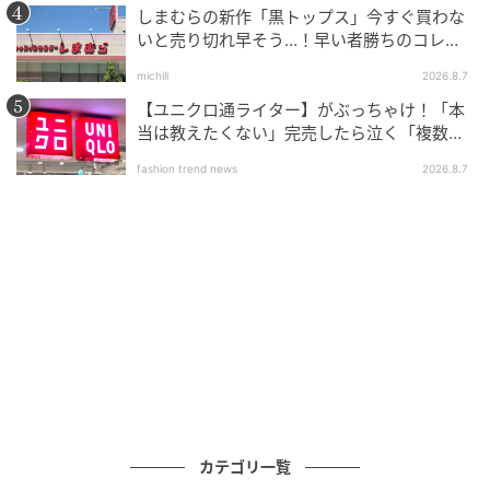
実に重宝するでしょう。
しまむらの新作「黒トップス」今すぐ買わな
いと売り切れ早そう…！早い者勝ちのコレ買
いリスト
■ワークマン XShelter暑熱αフーディー 2,900円(税込)
michill
2026.8.7
【ユニクロ通ライター】がぶっちゃけ！「本
当は教えたくない」完売したら泣く「複数買
体型カバーしながら涼しい。通勤コーデにも
いアイテム」
使える半袖シャツ2種
fashion trend news
2026.8.7
カテゴリ一覧