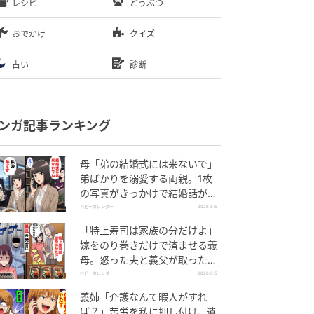
レシピ
どうぶつ
おでかけ
クイズ
占い
診断
ンガ記事ランキング
母「弟の結婚式には来ないで」
弟ばかりを溺愛する両親。1枚
の写真がきっかけで結婚話がな
くなったワケ
ベビーカレンダー
2026.8.5
「特上寿司は家族の分だけよ」
嫁をのり巻きだけで済ませる義
母。怒った夫と義父が取った行
動とは
ベビーカレンダー
2026.8.5
義姉「介護なんて暇人がすれ
ば？」苦労を私に押し付け、遺