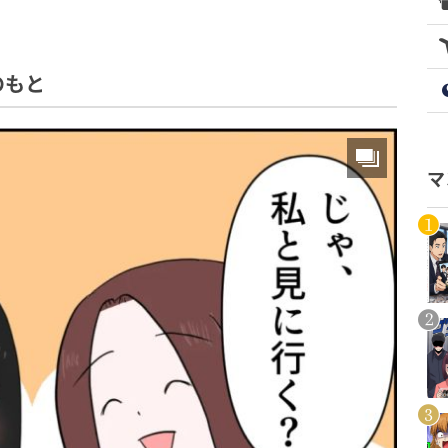
のもと
マ