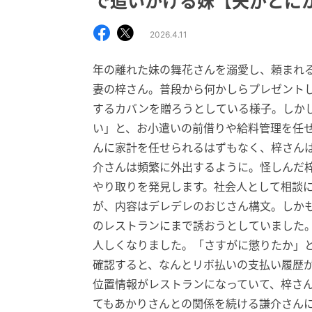
で追いかける妹【夫がとに
2026.4.11
年の離れた妹の舞花さんを溺愛し、頼まれ
妻の梓さん。普段から何かしらプレゼント
するカバンを贈ろうとしている様子。しか
い」と、お小遣いの前借りや給料管理を任
んに家計を任せられるはずもなく、梓さん
介さんは頻繁に外出するように。怪しんだ
やり取りを発見します。社会人として相談
が、内容はデレデレのおじさん構文。しか
のレストランにまで誘おうとしていました
人しくなりました。「さすがに懲りたか」
確認すると、なんとリボ払いの支払い履歴
位置情報がレストランになっていて、梓さ
てもあかりさんとの関係を続ける謙介さん