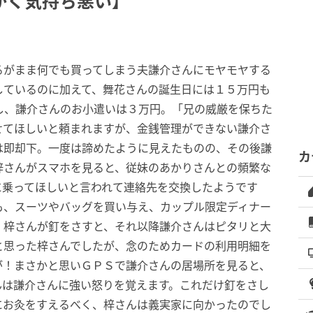
かく気持ち悪い】
るがまま何でも買ってしまう夫謙介さんにモヤモヤする
しているのに加えて、舞花さんの誕生日には１５万円も
し、謙介さんのお小遣いは３万円。「兄の威厳を保ちた
せてほしいと頼まれますが、金銭管理ができない謙介さ
は即却下。一度は諦めたように見えたものの、その後謙
カ
梓さんがスマホを見ると、従妹のあかりさんとの頻繁な
に乗ってほしいと言われて連絡先を交換したようです
も、スーツやバッグを買い与え、カップル限定ディナー
。梓さんが釘をさすと、それ以降謙介さんはピタリと大
と思った梓さんでしたが、念のためカードの利用明細を
が！まさかと思いＧＰＳで謙介さんの居場所を見ると、
んは謙介さんに強い怒りを覚えます。これだけ釘をさし
にお灸をすえるべく、梓さんは義実家に向かったのでし