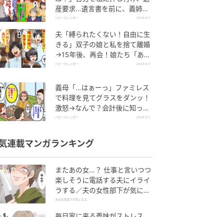
産要求…遺言書を前に、義姉が
顔面蒼白のワケ
ベビーカレンダー
2026.8.5
夫「縛られたくない！自由に生
きる」双子の娘と私を捨て離婚
→15年後、再会！娘たち「あん
た誰？」論破された元夫は
ベビーカレンダー
2026.8.5
義母「…はぁーっ」ファミレス
で料理を見てグラスをダンッ！
激怒→なんで？会計後に知った
暗黙のルール
ベビーカレンダー
2026.8.5
気連載マンガランキング
またあの女…？ 仕事と言いつつ
楽しそうに電話する夫にイライ
ラする／夫の女性部下が気にな
る（1）【夫婦の危機 まんが】
夫の女性部下が気になる
毎日家に来る義妹がストレス…