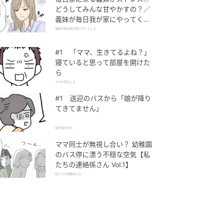
どうしてみんな甘やかすの？／
義妹が毎日我が家にやってくる
（1）【義父母がシンドイんで
義妹が毎日我が家にやってくる
す！ まんが】
#1 「ママ、生きてるよね？」
寝ていると思って部屋を開けた
ら
ママが家出した
#1 送迎のバスから「娘が降り
てきてません」
娘が拐われた
ママ同士が無視し合い？ 幼稚園
のバス停に漂う不穏な空気【私
たちの連絡係さん Vol.1】
私たちの連絡係さん