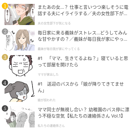
またあの女…？ 仕事と言いつつ楽しそうに電
話する夫にイライラする／夫の女性部下が気
になる（1）【夫婦の危機 まんが】
夫の女性部下が気になる
毎日家に来る義妹がストレス…どうしてみん
な甘やかすの？／義妹が毎日我が家にやって
くる（1）【義父母がシンドイんです！ まん
義妹が毎日我が家にやってくる
が】
#1 「ママ、生きてるよね？」寝ていると思
って部屋を開けたら
ママが家出した
#1 送迎のバスから「娘が降りてきてませ
ん」
娘が拐われた
ママ同士が無視し合い？ 幼稚園のバス停に漂
う不穏な空気【私たちの連絡係さん Vol.1】
私たちの連絡係さん