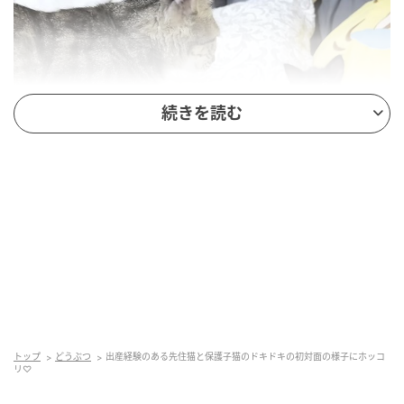
続きを読む
ねこぱんちParaguay
最初はお互いに
「シャー！」
したふたりですが、すぐ
に上手に距離を取りながら過ごし始めました(*´ｪ｀*)
ネネちゃんとほたるちゃんの初対面の様子はこちら。
(動画)
トップ
どうぶつ
出産経験のある先住猫と保護子猫のドキドキの初対面の様子にホッコ
リ♡