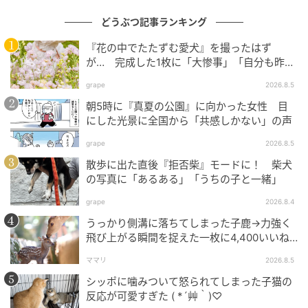
どうぶつ記事ランキング
『花の中でたたずむ愛犬』を撮ったはず
が… 完成した1枚に「大惨事」「自分も昨日
こうなってた」の声
grape
2026.8.5
朝5時に『真夏の公園』に向かった女性 目
にした光景に全国から「共感しかない」の声
grape
2026.8.5
散歩に出た直後『拒否柴』モードに！ 柴犬
の写真に「あるある」「うちの子と一緒」
grape
2026.8.4
うっかり側溝に落ちてしまった子鹿→力強く
飛び上がる瞬間を捉えた一枚に4,400いいね
「あぁよかった」
ママリ
2026.8.5
シッポに噛みついて怒られてしまった子猫の
反応が可愛すぎた ( *´艸｀)♡