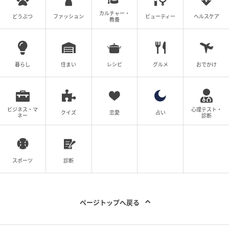
カルチャー・
どうぶつ
ファッション
ビューティー
ヘルスケア
教養
暮らし
住まい
レシピ
グルメ
おでかけ
ビジネス・マ
心理テスト・
クイズ
恋愛
占い
ネー
診断
スポーツ
診断
ページトップへ戻る