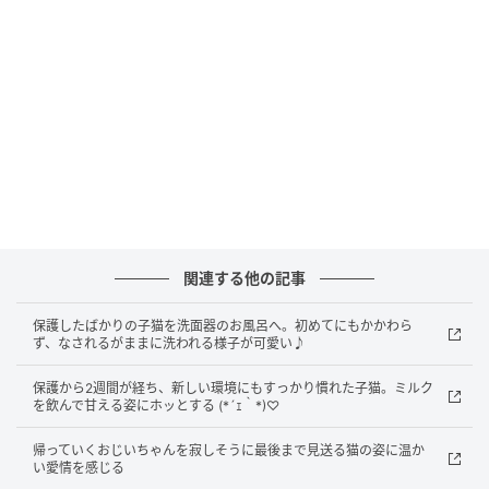
これから徐々に距離が縮まっていくことでしょう♪
元記事で読む
関連する他の記事
次の記事
保護したばかりの子猫を洗面器のお風呂へ。初めてにもかかわら
ず、なされるがままに洗われる様子が可愛い♪
可愛い茶白猫をモフモフしていたら、親衛隊
のクリーム猫が攻撃してきた (*ﾟ0ﾟ)！
保護から2週間が経ち、新しい環境にもすっかり慣れた子猫。ミルク
を飲んで甘える姿にホッとする (*´ｪ｀*)♡
の記事をもっとみる
帰っていくおじいちゃんを寂しそうに最後まで見送る猫の姿に温か
い愛情を感じる