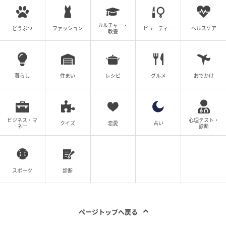
ちに話すと、「昨日はなかった」と言われました。ま
さかロッカールームの隅々まで、怪しいものがないか
カルチャー・
どうぶつ
ファッション
ビューティー
ヘルスケア
チェックしていたなんて！ でも、いったいどうしてそ
教養
こまで確認していたのでしょうか…？
※次回に続く「義母と戦ってみた」（全80話）は1日2
暮らし
住まい
レシピ
グルメ
おでかけ
話更新！
※このお話は作者とりまる・ねこぽちゃさんに寄せら
れたエピソードです。
ビジネス・マ
心理テスト・
クイズ
恋愛
占い
ネー
診断
身バレ防止のため、いくつかの話を加え漫画化してい
ます
▶次回 【漫画】2人がロッカールームをチェックして
スポーツ
診断
いた理由に涙…【義母と戦ってみた Vol.49】
【全話読む】義母と戦ってみた
ページトップへ戻る