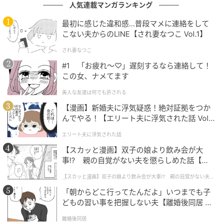
人気連載マンガランキング
最初に感じた違和感…普段マメに連絡をして
こない夫からのLINE【され妻なつこ Vol.1】
され妻なつこ
#1 「お疲れ〜♡」遅刻するなら連絡して！
この女、ナメてます
美人な友達は何でも許される
【漫画】新婚夫に浮気疑惑！絶対証拠をつか
エキサイトニュース
んでやる！【エリート夫に浮気された話 Vol.
1】
エリート夫に浮気された話
【スカッと漫画】双子の娘より飲み会が大
事!? 親の自覚がない夫を懲らしめた話【第1
話】
【スカッと漫画】双子の娘より飲み会が大事!? 親の自覚がない夫を
懲らしめた話
「朝からどこ行ってたんだよ」いつまでも子
どもの習い事を把握しない夫【離婚後同居 Vo
l.1】
離婚後同居