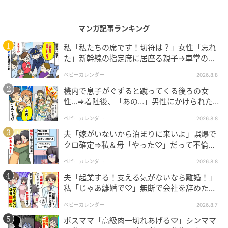
マンガ記事ランキング
私「私たちの席です！切符は？」女性「忘れ
た」新幹線の指定席に居座る親子→車掌の注
意に移動…直後、ゾッとする発言
エキサイトニュース
ベビーカレンダー
2026.8.8
機内で息子がぐずると蹴ってくる後ろの女
性…⇒着陸後、「あの…」男性にかけられた驚
きの言葉とは
ベビーカレンダー
2026.8.8
夫「嫁がいないから泊まりに来いよ」誤爆で
クロ確定⇒私＆母「やった♡」だって不倫相
手の正体は！
ベビーカレンダー
2026.8.8
夫「起業する！支える気がないなら離婚！」
私「じゃあ離婚で♡」無断で会社を辞めた元
夫、お先真っ暗！
ベビーカレンダー
2026.8.7
ボスママ「高級肉一切れあげる♡」シンママ