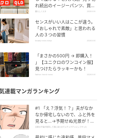
れ続出のイージーパンツ、買っ
てみた！
暮らしニスタ
2026.8.6
センスがいい人はここが違う。
「おしゃれで素敵」と思われる
人の３つの習慣
beauty news tokyo
2026.8.6
「まさかの500円 → 即購入！
」【ユニクロのワンコイン服】
見つけたらラッキーかも！
fashion trend news
2026.8.6
気連載マンガランキング
#1 「え？浮気！？」夫がなか
なか帰宅しないので、ふと外を
見ると…→予期せぬ光景が！｜
旦那の不倫が発覚して頭に来た
旦那の不倫が発覚して頭に来たのでメチャクチャにしてやった
のでメチャクチャにしてやった
最初に感じた違和感…普段マメ