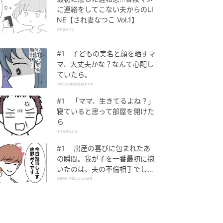
に連絡をしてこない夫からのLI
NE【され妻なつこ Vol.1】
され妻なつこ
#1 子どもの実名と顔を晒すマ
マ、大丈夫かな？なんて心配し
ていたら。
SNSに子供の顔を晒すママ
#1 「ママ、生きてるよね？」
寝ていると思って部屋を開けた
ら
ママが家出した
#1 出産の喜びに包まれたあ
の瞬間。我が子を一番最初に抱
いたのは、夫の不倫相手でし
た。
助産師と不倫した夫の末路