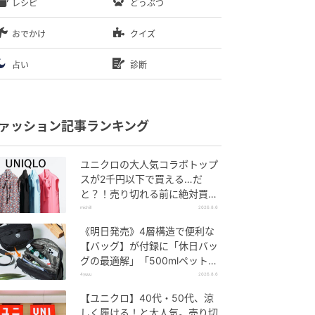
レシピ
どうぶつ
おでかけ
クイズ
占い
診断
ァッション記事ランキング
ユニクロの大人気コラボトップ
スが2千円以下で買える…だ
と？！売り切れる前に絶対買
い！
michill
2026.8.6
《明日発売》4層構造で便利な
【バッグ】が付録に「休日バッ
グの最適解」「500mlペットボ
トルも入る」
4yuuu
2026.8.6
【ユニクロ】40代・50代、涼
しく履ける！と大人気。売り切