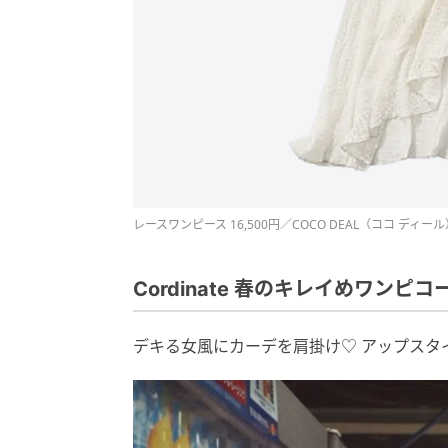
レースワンピース 16,500円／COCO DEAL（ココ ディール
Cordinate 春のキレイめワンピコ
デキる女風にカーデを肩掛け♡ アップスタ