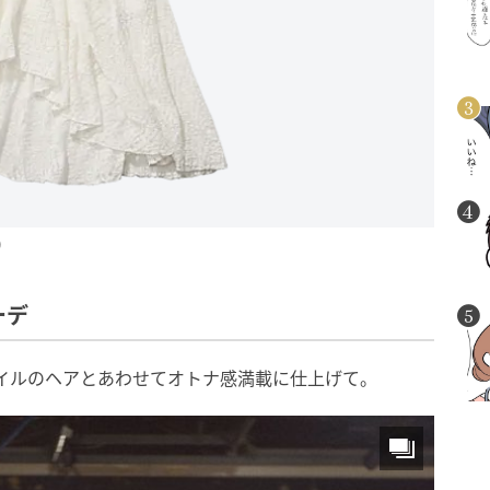
）
ーデ
イルのヘアとあわせてオトナ感満載に仕上げて。