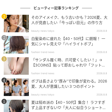
ビューティー記事ランキング
の記事をもっとみる
そのアイメイク、もう古いかも？2026夏、大
人が見直したい「今っぽい目元」の作り方
beauty news tokyo
2026.8.8
白髪染めに疲れた【40・50代】に朗報！ 一
気にシャレ見え♡「ハイライトボブ」
fashion trend news
2026.8.8
「サンダル履く時、爪可愛くしたい！」→
【3COINS】貼って即おしゃれ♡「フット用
ネイルチップ」
fashion trend news
2026.8.8
ボブは長さより“厚み”で印象が変わる。2026
夏、大人が意識したい３つのポイント
beauty news tokyo
2026.8.8
夏は短め派の【40・50代】集合！ ラフすぎ
ず上品すぎない♡「大人に似合うショートボ