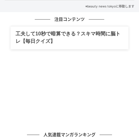
※beauty news tokyoに移動します
注目コンテンツ
工夫して10秒で暗算できる？スキマ時間に脳ト
レ【毎日クイズ】
【40代・50代】“くっきり分け目”が老け見えの原因に。今っぽく映える大人
ヘアの整え方
▲分け目をはっきり作らず、根元に自然な動きをつけ
ることで、軽やかで今っぽい印象に整う
人気連載マンガランキング
乾かすときに分け目を決めず、前後や左右に揺らしな