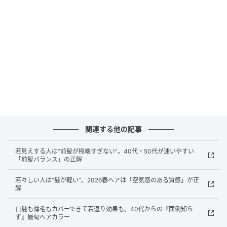
分け目は大きく変える必要はありません。いつもの位
置から数センチずらす、あるいはジグザグに崩すだけ
で、根元が自然に立ち上がりやすくなります。
ポイントは、無理にボリュームを出そうとしないこ
と。あくまで“空気が入る状態”をつくることで、やわら
かく軽やかな印象につながります。手ぐしで整えるく
らいのラフさが、今のバランスに合っています。
関連する他の記事
“分けない仕上げ”で今っぽく整う
若見えする人は“前髪が極端すぎない”。40代・50代が迷いやすい
「前髪バランス」の正解
2026年春は、分け目をはっきり見せないスタイルも注
若々しい人は“髪が軽い”。2026春ヘアは「空気感のある質感」が正
目されています。きっちり分けるのではなく、あえて
解
曖昧にすることで、やわらかさと抜け感が生まれま
白髪も薄毛もカバーできて若返り効果も。40代からの『面倒知ら
す。
ず』最旬ヘアカラー