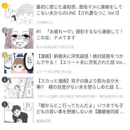
がら乾かすだけでも、根元が自然に立ち上がりやすく
最初に感じた違和感…普段マメに連絡をして
なります。整えすぎない仕上がりが、今っぽい印象を
こない夫からのLINE【され妻なつこ Vol.1】
つくります。
され妻なつこ
#1 「お疲れ〜♡」遅刻するなら連絡して！
分け目をくっきりさせない意識が、大人ヘアを軽やか
この女、ナメてます
に整えるきっかけに。まずはいつもの分け目をほんの
美人な友達は何でも許される
少し崩すことから、取り入れてみてください。＜取
【漫画】新婚夫に浮気疑惑！絶対証拠をつか
材・文：beauty news tokyo編集部＞ ※画像は生成AI
んでやる！【エリート夫に浮気された話 Vol.
で作成しています ※ 本記事の内容は美容師によるヘア
1】
デザインや髪質に関する一般的な知見をもとに、編集
エリート夫に浮気された話
部が構成しています
【スカッと漫画】双子の娘より飲み会が大
事!? 親の自覚がない夫を懲らしめた話【第1
話】
元記事で読む
【スカッと漫画】双子の娘より飲み会が大事!? 親の自覚がない夫を
懲らしめた話
「朝からどこ行ってたんだよ」いつまでも子
次の記事
どもの習い事を把握しない夫【離婚後同居 Vo
l.1】
ちゃんとやっているつもりなのにアカ抜けな
離婚後同居
い？大人世代が見直したい「ズレの正体」