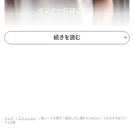
続きを読む
出典:yoco様ご提供
全6色の豊富なカラーバリエーションも魅力的な「ボク
シーニットT」は、落ち感と清涼感を兼ね備えたビスコ
ース素材を採用しており、着た瞬間にひんやりとする
涼しい着心地を実現させました。
トップ
ファッション
春コーデを制す！着回し力に優れたUNIQLO：Cのおすすめアイ
テム5選
リラクシームード漂うボクシーシルエットを取り入れ