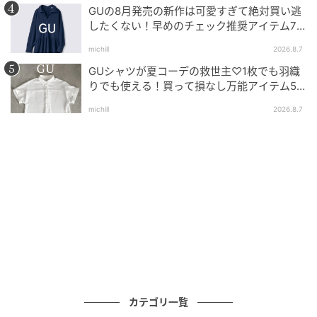
ザイン性と利便性を高めてくれるでしょう。
GUの8月発売の新作は可愛すぎて絶対買い逃
したくない！早めのチェック推奨アイテム7
連発
■スウェットワイドショーツ 2,990円(税込)
michill
2026.8.7
GUシャツが夏コーデの救世主♡1枚でも羽織
りでも使える！買って損なし万能アイテム5
ブラックの「スウェットワイドショーツ」を
選
使ったセーターコーディネート
michill
2026.8.7
カテゴリ一覧