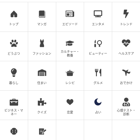
トップ
マンガ
エピソード
エンタメ
トレンド
カルチャー・
どうぶつ
ファッション
ビューティー
ヘルスケア
教養
暮らし
住まい
レシピ
グルメ
おでかけ
出典:yoco様ご提供
ブラックのスムースコットンクルーネックセーター＆
ビジネス・マ
心理テスト・
クイズ
恋愛
占い
ネー
診断
スウェットワイドショーツ＆編み込みショルダーバッ
グ＆ソックス、ホワイトのエアリズムコットンクルー
ネックTシャツによるモノトーンコーディネート。