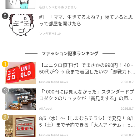
l.1】
私はモンペじゃありません
#1 「ママ、生きてるよね？」寝ていると思
って部屋を開けたら
ママが家出した
ファッション記事ランキング
【ユニクロ値下げ】でまさかの990円！ 40・
出典:yoco様ご提供
50代が今 → 秋まで着回したい♡「即戦力ト
ップス」
「スウェットワイドショーツ」は、表面は程良いしな
fashion trend news
2026.8.7
やかさとハリ感を兼ね備えたコットン素材、裏側は滑
「1000円には見えなかった」スタンダードプ
りの良い素材を使用しているので穿きやすく、価格以
ロダクツのリュックが「高見えする」の声。
上に高見えするのが特徴。
2個購入する人も
All About
2026.8.7
8/5（水）〜【しまむらチラシ】で発見！ 8/1
やや長めのボクシーシルエットはボリューム感があ
5（土）まで予約できる「大人アイテム」っ
り、ウエストはドローコード付きのゴム仕様となって
て？
いるのでイージーに穿けるほか、バックポケットがデ
fashion trend news
2026.8.7