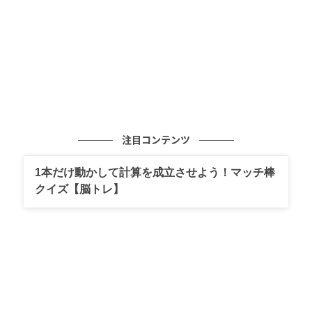
た1枚でも決まるTシャツは、きれいめスタイルからカ
ジュアルスタイルまで幅広いスタイリングにマッチし
ます◎
■ボクシーニットT 2,990円(税込)
ベージュの「ボクシーニットT」を使ったパン
ツコーディネート
注目コンテンツ
この投稿をInstagramで見る
1本だけ動かして計算を成立させよう！マッチ棒
クイズ【脳トレ】
@ayamiii.y.mがシェアした投稿
ベージュのテーラードジャケット＆ボクシーニットT＆
イージーワイドパンツによるUNIQLO：Cのアイテムを
組みわせたセットアップコーディネートは、同系色の
カーディガンを肩に巻いて適度にカジュアルダウン。