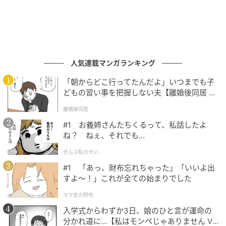
ホワイトのアシンメトリーレースキャミソールをレイ
ヤードしてトレンド感を高めつつ、ブラックのショル
ダーバッグとダークブラウンのポインテッドフラット
シューズで引き締めて。
人気連載マンガランキング
価格以上に高見えする「スウェットワイドシ
「朝からどこ行ってたんだよ」いつまでも子
ョーツ」
どもの習い事を把握しない夫【離婚後同居 Vo
l.1】
離婚後同居
#1 お義姉さんたちくるって、私話したよ
ね？ ねぇ、それでも…
ぜんぶ私のせい
#1 「あっ、財布忘れちゃった」「いいよ出
すよ〜！」これが全ての始まりでした
ママ友の財布
入学式からわずか3日、娘のひと言が運命の
分かれ道に…【私はモンペじゃありません Vo