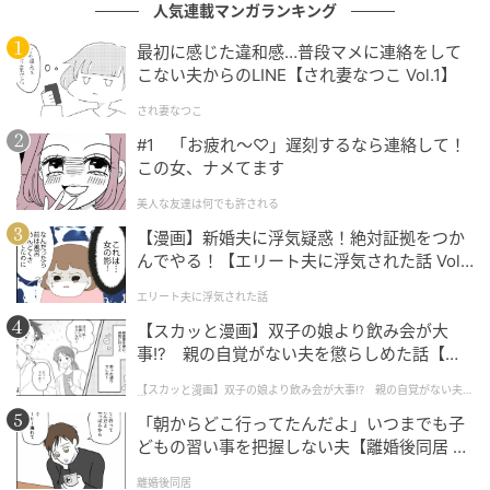
人気連載マンガランキング
問い合わせ先：ハリー・ウィンストン クライアントイ
ンフォメーション 0120-346-376（フリーダイヤル）
最初に感じた違和感…普段マメに連絡をして
こない夫からのLINE【され妻なつこ Vol.1】
元記事で読む
され妻なつこ
#1 「お疲れ〜♡」遅刻するなら連絡して！
次の記事
この女、ナメてます
【大人のための韓国グルメ】ソウル旅の夜は
美人な友達は何でも許される
ここで、いま行くべき洗練系韓国レストラ
【漫画】新婚夫に浮気疑惑！絶対証拠をつか
ン。
んでやる！【エリート夫に浮気された話 Vol.
1】
の記事をもっとみる
エリート夫に浮気された話
【スカッと漫画】双子の娘より飲み会が大
事!? 親の自覚がない夫を懲らしめた話【第1
話】
【スカッと漫画】双子の娘より飲み会が大事!? 親の自覚がない夫を
懲らしめた話
「朝からどこ行ってたんだよ」いつまでも子
どもの習い事を把握しない夫【離婚後同居 Vo
l.1】
離婚後同居