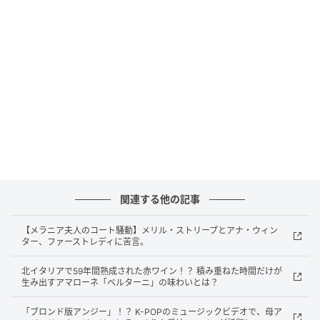
フィガロジャポン
関連する他の記事
【メラニア夫人のコート騒動】メリル・ストリープとアナ・ウィン
ター、ファーストレディに苦言。
フィガロジャポン
北イタリアで59年間熟成された赤ワイン！？ 積み重ねた時間だけが
今回のアフタヌーンティーでは「HARRY WINSTONS's
生み出すアマローネ「ベルターニ」の味わいとは？
New York」をテーマに、ブランドの原点であるニュー
「ブロンド版アンジー」！？ K-POPのミュージックビデオで、母ア