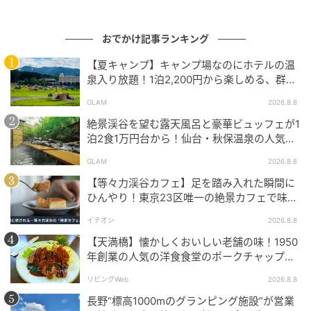
おでかけ記事ランキング
【夏キャンプ】キャンプ場なのにホテルの温
泉入り放題！1泊2,200円から楽しめる、群馬
『サンバードキャンプガーデン』
GLAM
2026.8.8
絶景渓谷を望む露天風呂と豪華ビュッフェが1
泊2食1万円台から！仙台・秋保温泉の人気コ
スパ宿『秋保グランドホテル』
GLAM
2026.8.8
【等々力渓谷カフェ】足を踏み入れた瞬間に
ひんやり！東京23区唯一の絶景カフェで味わ
える本格コーヒー
イチオシ
2026.8.8
【天満橋】懐かしくおいしい老舗の味！1950
年創業の人気の洋食食堂のポークチャップ！
「グリル ABC」
リビングWeb
2026.8.8
長野“標高1000mのグランピング施設”が営業