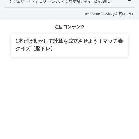
ヨークの街並みや光景を描き出した特別なメニューラ
ンジェリーナ・ジョリーにそっくりな愛娘シャイロが話題に。
インナップ。マンハッタンの風景を映し出したセイボ
※madame FIGARO.jpに移動します
リーと、ニューヨークらしい華やかなスイーツをコー
ス仕立てで楽しんだ後は、トロリーで焼き菓子を提供
注目コンテンツ
する。さらに、期間中にアフタヌーンティーを注文す
1本だけ動かして計算を成立させよう！マッチ棒
ると、オリジナルギフトのプレゼントも用意（数量限
クイズ【脳トレ】
定）。
甘い余韻とともにニューヨークに想いを馳せる、ラグ
ジュアリーな非日常のひとときを。
"Harry Winston's New York" アフタヌーンティー
2026年5月11日（月）〜7月12日（日） 開）12：00〜
15：00、13：30〜14：30、15：30〜16：30料）1人
￥9,900（税込、サービス料別）予約：パーク ハイア
ット 東京 41階ピークラウンジ03-5323-3461レストラ
ンリザベーション 03-5323-3005