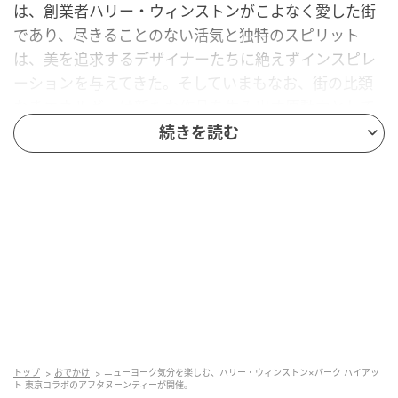
は、創業者ハリー・ウィンストンがこよなく愛した街
であり、尽きることのない活気と独特のスピリット
は、美を追求するデザイナーたちに絶えずインスピレ
ーションを与えてきた。そしていまもなお、街の比類
なきエネルギーは新たな作品を生み出す原動力として
脈々と息づいている。
続きを読む
トップ
おでかけ
ニューヨーク気分を楽しむ、ハリー・ウィンストン×パーク ハイアッ
ト 東京コラボのアフタヌーンティーが開催。