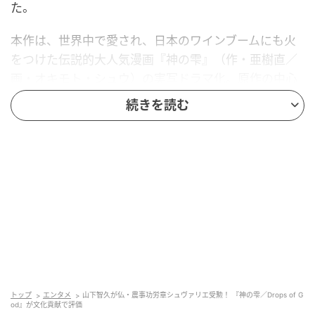
た。
本作は、世界中で愛され、日本のワインブームにも火
をつけた伝説的大人気漫画『神の雫』（作・亜樹直／
画・オキモト・シュウ）の実写ドラマ化。原作の中心
人物である男性キャラクター・神咲雫をカミーユへと
続きを読む
置き換え、山下智久が演じる聡明なワイン評論家・遠
峰一青（とおみね・いっせい）を“新たな主人公”に設
定。2023年にHuluでシーズン1が日本配信され、翌
2024年11月の第52回国際エミー賞で「連続ドラマ部
門」を受賞した。
今回の授与は、ドラマ『神の雫／Drops of God』がフ
ランス国内で大きな反響を呼び、フランスの食文化や
ワイン文化への関心を高めるなど、農事分野の振興に
貢献した功績が高く評価されたものだ
トップ
エンタメ
山下智久が仏・農事功労章シュヴァリエ受勲！ 『神の雫／Drops of G
od』が文化貢献で評価