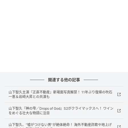
また、原作漫画を手がけた亜樹直（樹林ゆう子、樹林
伸）は、2011年に同勲章のシュヴァリエ
（Chevalier）を受勲しているが、今回は一つ上の位階
であるオフィシエ（Officier）を新たに授与された。
3月31日に在日フランス大使館で行われた農事功労章
叙勲式では、ジャン＝ノエル・バロ ヨーロッパ・外務
大臣より記念メダルが授与され、3名から授与直後の喜
びのコメントが発表された。小野田紀美大臣も駆けつ
け、祝福の言葉とともに、日本とフランスの文化交流
が深まることへの願いを述べた。
関連する他の記事
1883年に制定された、フランス共和国政府が授与する
山下智久主演『正直不動産』新場面写真解禁！ 11年ぶり復帰の吹石
歴史と権威のある勲章だ。本来は農業従事者を対象と
一恵＆岩﨑大昇との共演も
していたが、現在ではフランスの「食文化（ガストロ
山下智久『神の雫／Drops of God』S2がクライマックスへ！ ワイン
ノミー）」や「ワイン産業」の発展、およびそれらを
をめぐる壮大な物語に注目
世界へ普及させた多大な功績に対しても贈られる。
山下智久、“嘘がつけない男”が絶体絶命！ 海外不動産詐欺や地上げ