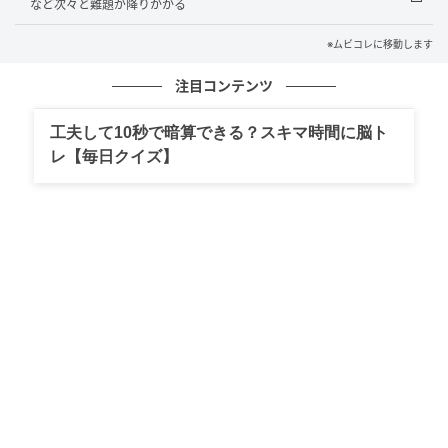
など次々と難題が降りかかる
等級には下から「シュヴァリエ（Chevalier／騎士）」
「オフィシエ（Officier／将校）」「コマンドゥール
※ムビコレに移動します
（Commandeur／司令官）」の3段階があり、フラン
注目コンテンツ
ス文化への貢献を示す最高の栄誉のひとつとされてい
る。
工夫して10秒で暗算できる？スキマ時間に脳ト
レ【毎日クイズ】
■山下智久コメント
この度は、一生に一度と言えるほどの栄誉ある賞をい
ただき、心より感謝申し上げます。
ドラマ『神の雫／Drops of God』の一青役を通じて、
フランスが世界に誇るワインと食文化の素晴らしさを
世界へ届けることができたことを、一人の表現者とし
て大変光栄に感じています。
作品を通してワインを学び奥深さに触れていく中でワ