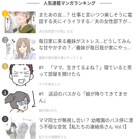
インはただの飲み物ではなく、その土地の歴史や人々
人気連載マンガランキング
の想いが込められた文化そのものと気付きました。
またあの女…？ 仕事と言いつつ楽しそうに電
話する夫にイライラする／夫の女性部下が気
約2年間の収録の中で心細かった時は脚本家の先生のご
になる（1）【夫婦の危機 まんが】
自宅に招かれ、フランスワインと牡蠣を楽しみながら
夫の女性部下が気になる
語り合った温かな時間などは、今も深く心に残ってい
毎日家に来る義妹がストレス…どうしてみん
な甘やかすの？／義妹が毎日我が家にやって
ます。
くる（1）【義父母がシンドイんです！ まん
義妹が毎日我が家にやってくる
が】
この作品に全力を注ぐことで、日本とフランスを結ぶ
#1 「ママ、生きてるよね？」寝ていると思
絆をより強固なものにできたのであれば、これ以上の
って部屋を開けたら
喜びはありません。
ママが家出した
これからも俳優として、またアーティストとして、世
#1 送迎のバスから「娘が降りてきてませ
ん」
界・フランスの文化・ワインや農業に関する関心を高
めていけるような文化の架け橋になれるような活動を
娘が拐われた
していきたいです。
ママ同士が無視し合い？ 幼稚園のバス停に漂
う不穏な空気【私たちの連絡係さん Vol.1】
■亜樹直（樹林ゆう子、樹林伸）コメント
私たちの連絡係さん