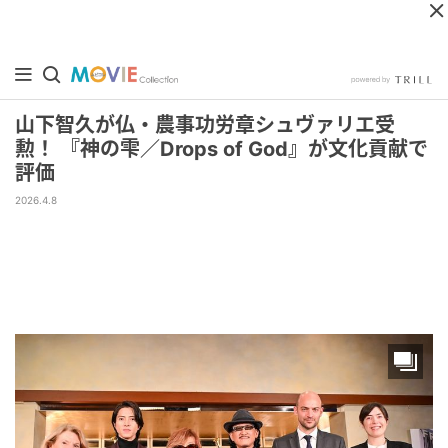
山下智久が仏・農事功労章シュヴァリエ受
勲！ 『神の雫／Drops of God』が文化貢献で
評価
2026.4.8