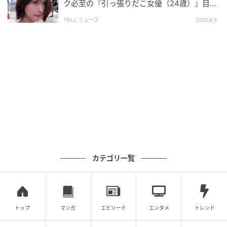
ク必至の『引っ張りだこ女優（24歳）』目が
らに増えるかと思います。
離せない“圧巻ショット”に「か、かわいい」
TRILL ニュース
2026.8.5
『神の雫／Drops of God』シーズン2（全8話）はHulu
にて国内独占配信中。
元記事で読む
次の記事
打ち切り発表から復活を果たしたシーズン7！
『S.W.A.T.』が月間1位
カテゴリ一覧
の記事をもっとみる
トップ
マンガ
エピソード
エンタメ
トレンド