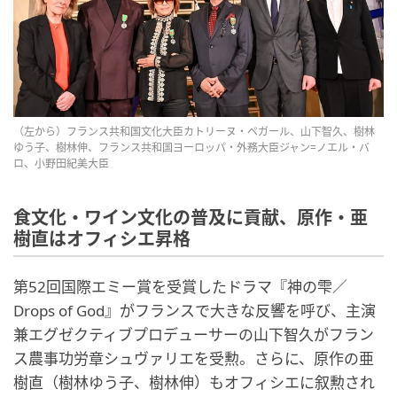
（左から）フランス共和国文化大臣カトリーヌ・ペガール、山下智久、樹林
ゆう子、樹林伸、フランス共和国ヨーロッパ・外務大臣ジャン=ノエル・バ
ロ、小野田紀美大臣
食文化・ワイン文化の普及に貢献、原作・亜
樹直はオフィシエ昇格
第52回国際エミー賞を受賞したドラマ『神の雫／
Drops of God』がフランスで大きな反響を呼び、主演
兼エグゼクティブプロデューサーの山下智久がフラン
ス農事功労章シュヴァリエを受勲。さらに、原作の亜
樹直（樹林ゆう子、樹林伸）もオフィシエに叙勲され