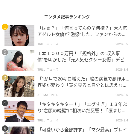
今回、このような3度目の栄誉を授かったことを深く誇
りに思います。
エンタメ記事ランキング
「はぁ？」「何言ってんの？何様？」大人気
漫画『神の雫』を始めたきっかけになったのは一本の
アダルト女優が“激怒”した、ファンからの
フランスワインに感動したことでした。そのワインが
【質問】とは
TRILL ニュース
2026.8.5
きっかけでただの飲み物ではなく歴史や人間、文化を
１本１０００万円！「規格外」の“収入事
感じたことでした。フランスワインに出会ってなけれ
情”を明かした『元人気セクシー女優』デビュ
ば漫画『神の雫』はなかったかもしれないです。
ー作が“１０万本”を記録した逸材
TRILL ニュース
2026.8.4
叙勲を通して「フランスのワインをもっと多くの人に
「1か月で20キロ増えた」脳の病気で副作用…
容姿が変わり「鏡を見ると自分とは思えなか
紹介する」役割を感じるようになりました。漫画内で
った」壮絶な闘病生活明かす
もフランスのワインの数が増えるのではないかと思い
ABEMA TIMES
2026.8.5
ます。
「キタキタキター！」「エグすぎ」１３年ぶ
り“念願の続編”に相次いだ反響！「凄まじく
2004年の連載開始から国内ドラマ化、海外ドラマ、シ
面白い」“賞 総なめ”『伝説級ドラマ』
TRILL ニュース
2026.8.4
ーズン2、そして4月からはテレビアニメ放送と『神の
「可愛いから全部許す」「マジ最高」ブレイ
雫』シリーズが続いていくため、フランス愛好家がさ