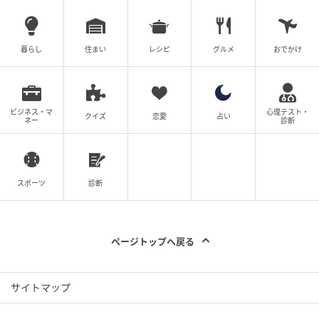
暮らし
住まい
レシピ
グルメ
おでかけ
ビジネス・マ
心理テスト・
クイズ
恋愛
占い
ネー
診断
スポーツ
診断
エキサイトニュース
ページトップへ戻る
サイトマップ