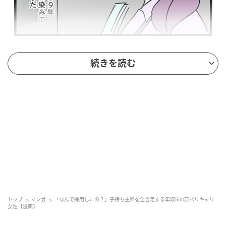
エキサイトニュース
続きを読む
トップ
マンガ
「なんで採用したの？」子持ち主婦を全否定する年収500万バリキャリ
女性【漫画】