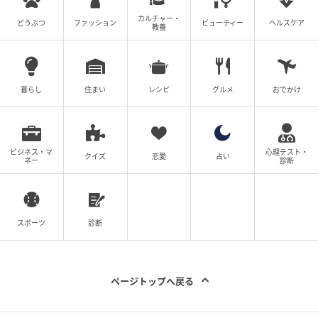
カルチャー・
どうぶつ
ファッション
ビューティー
ヘルスケア
教養
暮らし
住まい
レシピ
グルメ
おでかけ
ビジネス・マ
心理テスト・
クイズ
恋愛
占い
ネー
診断
一点の曇りもない肌を目指せる美容皮膚着想の美容液
シミ予防、シワ改善、ニキビ予防も叶える。［医薬部
外品］30ml ￥11,000 ※2/24発売（）
スポーツ
診断
〈審査員はここを評価〉
ページトップへ戻る