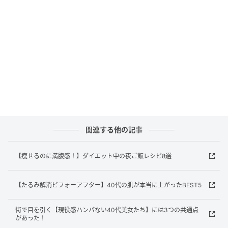
関連する他の記事
【痩せるのに満腹感！】ダイエット中の夜ご飯レシピ8選
長井かおりさん（ヘア・メイク）
【たるみ解消ビフォーアフター】40代の肌が本当に上がったBEST5
大人のゆらぎ肌に頼もしい、厚みのある高保湿クリー
街で目を引く【現役感ハンパない40代美女たち】には3つの共通点
ム！
があった！