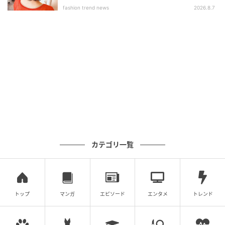
fashion trend news
2026.8.7
肌のトーンが上がって凹凸のないなめらかな印象に。
ほうれい線も目立たなく。「触った感じはコックリと
しているのに、肌にのせると弾けるように馴染むテク
スチャーに驚き！」
【第2位】TAKAMI／薬用美白美容液 タカミブ
ライトスポットB3+
カテゴリ一覧
トップ
マンガ
エピソード
エンタメ
トレンド