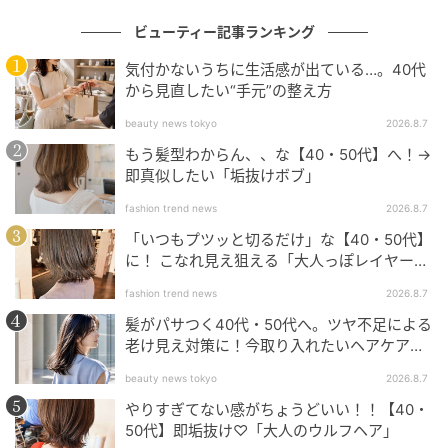
ビューティー記事ランキング
気付かないうちに生活感が出ている…。40代
から見直したい“手元”の整え方
beauty news tokyo
2026.8.7
中澤香織さん（41歳・美STリュクス）
もう髪型わからん、、な【40・50代】へ！→
即真似したい「垢抜けボブ」
fashion trend news
2026.8.7
「いつもプツッと切るだけ」な【40・50代】
に！ こなれ見え狙える「大人っぽレイヤーヘ
ア」
fashion trend news
2026.8.7
髪がパサつく40代・50代へ。ツヤ不足による
老け見え対策に！今取り入れたいヘアケア名
品３選
beauty news tokyo
2026.8.7
やりすぎてない感がちょうどいい！！【40・
50代】即垢抜け♡「大人のウルフヘア」