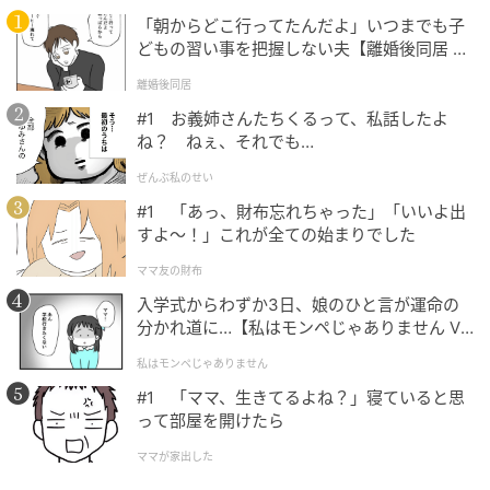
深澤亜季さん（美容家）
「朝からどこ行ってたんだよ」いつまでも子
どもの習い事を把握しない夫【離婚後同居 Vo
美白はもちろん、美肌に整えてくれる第一人者、ビタ
l.1】
ミンCを全顔に浴びられる
離婚後同居
#1 お義姉さんたちくるって、私話したよ
＼読者がお試し／
ね？ ねぇ、それでも…
ぜんぶ私のせい
#1 「あっ、財布忘れちゃった」「いいよ出
すよ〜！」これが全ての始まりでした
ママ友の財布
入学式からわずか3日、娘のひと言が運命の
分かれ道に…【私はモンペじゃありません Vo
l.1】
私はモンペじゃありません
#1 「ママ、生きてるよね？」寝ていると思
って部屋を開けたら
ママが家出した