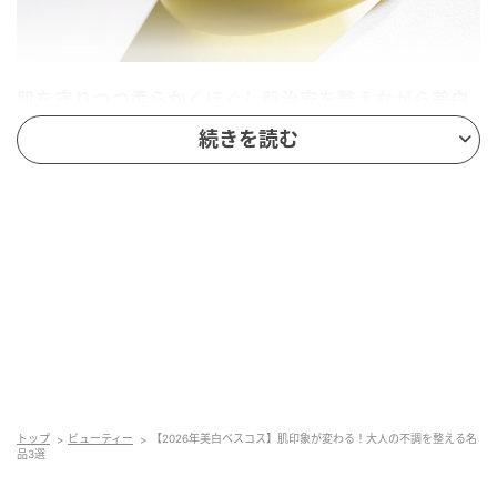
肌を守りつつ柔らかくほぐし肌治安を整えながら美白
へ
続きを読む
「美白＆肌の明るさまで得られて手放せない！メイク
のりも良くなるので、朝の使用もマスト！／長井さ
ん」「お肌が敏感な状態でも優しくマイルドなVC処方
が魅力／深澤さん」。角層からうるおわせ、VCの美白
効果を刺激なく実感。［医薬部外品］ 30ℊ ￥6,600
※3/10発売（）
〈審査員はここを評価〉
トップ
ビューティー
【2026年美白ベスコス】肌印象が変わる！大人の不調を整える名
品3選