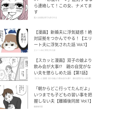
ら連絡して！この女、ナメてま
す
美人な友達は何でも許される
【漫画】新婚夫に浮気疑惑！絶
対証拠をつかんでやる！【エリ
ート夫に浮気された話 Vol.1】
エリート夫に浮気された話
【スカッと漫画】双子の娘より
飲み会が大事!? 親の自覚がな
い夫を懲らしめた話【第1話】
【スカッと漫画】双子の娘より飲み会が大事!? 親の自覚がない夫を懲ら
しめた話
「朝からどこ行ってたんだよ」
いつまでも子どもの習い事を把
握しない夫【離婚後同居 Vol.1】
離婚後同居