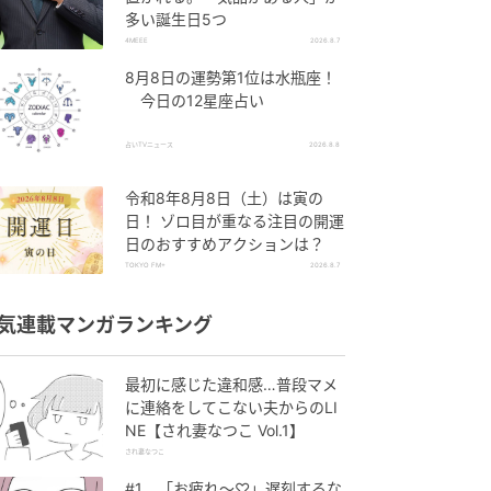
多い誕生日5つ
4MEEE
2026.8.7
8月8日の運勢第1位は水瓶座！
今日の12星座占い
占いTVニュース
2026.8.8
令和8年8月8日（土）は寅の
日！ ゾロ目が重なる注目の開運
日のおすすめアクションは？
TOKYO FM+
2026.8.7
気連載マンガランキング
最初に感じた違和感…普段マメ
に連絡をしてこない夫からのLI
NE【され妻なつこ Vol.1】
され妻なつこ
#1 「お疲れ〜♡」遅刻するな