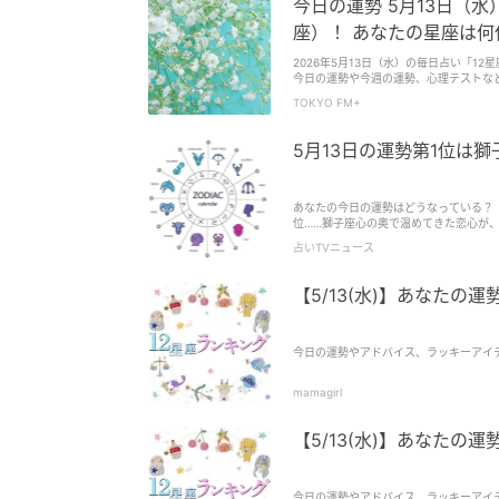
今日の運勢 5月13日（
座）！ あなたの星座は何位
2026年5月13日（水）の毎日占い「1
今日の運勢や今週の運勢、心理テストなど
館セレーネ所属・占い師の夏目みやび（
TOKYO FM+
1位は牡羊座（おひつじ座）！ あなたの
5月13日の運勢第1位は
あなたの今日の運勢はどうなっている？ 
位……獅子座心の奥で温めてきた恋心が、
占いTVニュース
【5/13(水)】あなたの
今日の運勢やアドバイス、ラッキーアイ
mamagirl
【5/13(水)】あなたの
今日の運勢やアドバイス、ラッキーアイ