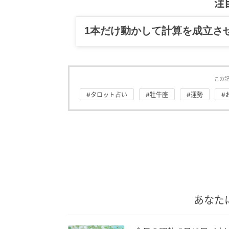
注
グルメ、ギャグ、子育て、旅行
この
#タロット占い
#牡牛座
#運勢
#
あなた