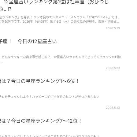
水） 12星座占いランキング第1位は牡羊座（おひつじ
…!?
2星座ランキング」を発表！ ラジオ発のエンタメニュース＆コラム「TOKYO FM＋」では、
を配信中です。2026年（令和8年）5月13日（水）のあなたの運勢を、東京・池袋占い
なつめ・みやび）さんが占います。「12星座別ランキング＆ワンポイントアドバイス」第
2026.5.13
星座は何位……？
獅子座！ 今日の12星座占い
どんなラッキーな出来事が起こる？ 12星座占いランキングでさっそくチェック!!★第1
…
2026.5.13
運勢は？今日の星座ランキング1～6位！
テムをチェックしよう！ハッピーに過ごすためのヒントが見つかるかも♪
2026.5.13
運勢は？今日の星座ランキング7～12位！
テムをチェックしよう！ハッピーに過ごすためのヒントが見つかるかも♪