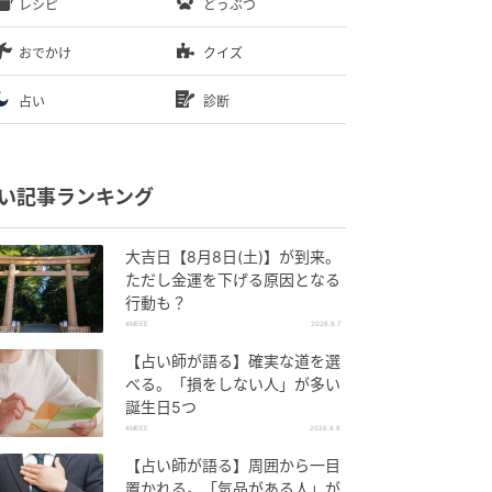
レシピ
どうぶつ
おでかけ
クイズ
占い
診断
い記事ランキング
大吉日【8月8日(土)】が到来。
ただし金運を下げる原因となる
行動も？
4MEEE
2026.8.7
【占い師が語る】確実な道を選
べる。「損をしない人」が多い
誕生日5つ
4MEEE
2026.8.8
【占い師が語る】周囲から一目
置かれる。「気品がある人」が