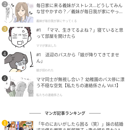
毎日家に来る義妹がストレス…どうしてみん
な甘やかすの？／義妹が毎日我が家にやって
ママ広場
くる（1）【義父母がシンドイんです！ まん
義妹が毎日我が家にやってくる
が】
「頭を叩くのはダメだと思う」そう答えたトウマは、
#1 「ママ、生きてるよね？」寝ていると思
親切心からだったとしても、自分がしてしまったこと
って部屋を開けたら
が悪かったのだとようやく分かったようでした。そし
ママが家出した
て少し考えたあと、「髪飾りを買って謝りに行きた
#1 送迎のバスから「娘が降りてきてませ
い」と自分の口で言いました。
ん」
娘が拐われた
ママ同士が無視し合い？ 幼稚園のバス停に漂
う不穏な空気【私たちの連絡係さん Vol.1】
私たちの連絡係さん
マンガ記事ランキング
「牛のにおいがしたら困る（笑）」妹の結婚