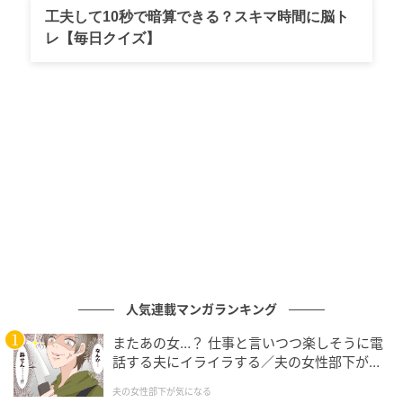
工夫して10秒で暗算できる？スキマ時間に脳ト
正しいこと？」と問いかけます。
レ【毎日クイズ】
人気連載マンガランキング
またあの女…？ 仕事と言いつつ楽しそうに電
話する夫にイライラする／夫の女性部下が気
になる（1）【夫婦の危機 まんが】
夫の女性部下が気になる