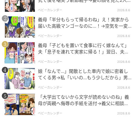
式で僕を嘲笑う新郎親子→妻の顔を見た2人が
絶句したワケ
ベビーカレンダー
2026.8.6
義母「半分もらって帰るわね」え！実家から
届いた高級マンゴーなのに…！→空気を一変
させた4歳娘の痛快な一言とは
ベビーカレンダー
2026.8.6
義母「子どもを置いて食事に行く嫁なんて」
夫「息子を連れて実家に帰る！」翌日、夫が
謝罪してきたワケ
ベビーカレンダー
2026.8.6
ママ広場
娘「なんで…」閑散とした車内で娘に密着し
週末、壊してしまった髪飾りによく似たものを買っ
てくる男→私「いいの…もう少しだから」男
が血相を変え逃げたワケ
て、私たちはカナエちゃんの家へ謝りに行きました。
ベビーカレンダー
2026.8.6
カナエちゃんのお母さんは怒ることなく、「気にしな
「大学出てないから文字が読めないのね」義
いでください」と笑顔で受け止めてくれました。そし
母が両親へ侮辱の手紙を送付→義父に相談
後、訪れた末路とは
てトウマが頭を叩いてしまったことをきちんと謝る
ベビーカレンダー
2026.8.6
と、カナエちゃんもにこっと笑い、新しい髪飾りを受
け取ってくれたのです。