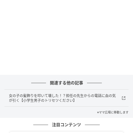
ママ広場
クラスメイトのカナエちゃんの頭に止まったハエを追
い払おうとして突然頭を叩き、髪飾りを壊して泣かせ
てしまったトウマ。親切心でハエを追い払おうとした
気持ちは分かるけど、大切な髪飾りを壊してしまった
ことを思うと、カナエちゃんに対して申し訳ない気持
ちになりました。
関連する他の記事
トウマは、カナエちゃんを泣かせてしまったことをき
女の子の髪飾りを叩いて壊した！？担任の先生からの電話に血の気
ちんと反省している様子でした。「泣かせるつもりじ
が引く【小学生男子のトリセツください】
ゃなかった、ハエがいたからやっつけようと思っ
※ママ広場に移動します
て・・・」そう言って、落ち込んだようにうつむきま
す。私はそんなトウマに、「それはわかったよ、でも
注目コンテンツ
髪飾りを壊したよね？友達の頭を叩くのはどう思う？