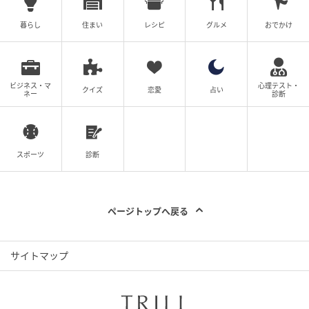
今回は相手側が優しく受け止めてくれたおかげで大事
暮らし
住まい
レシピ
グルメ
おでかけ
にならずに済みました。けれど、これから先も同じよ
うなことが起きるかもしれないと思うと、どうしても
不安が拭えません。しかし夫に相談しても、「男の子
ビジネス・マ
心理テスト・
クイズ
恋愛
占い
はこんなもんじゃない？中学生になったらガラッと変
ネー
診断
わると思うよ」と、どこか楽観的。私はどうしても同
じようには考えられず、「本当に？」と夫の言葉を素
直に信じ切れません。
スポーツ
診断
ページトップへ戻る
サイトマップ