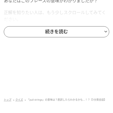
あなたはこのフレーズの意味がわかりましたか？
正解を知りたい人は、もう少しスクロールしてみてく
ださい。
続きを読む
Ray(レイ)
トップ
クイズ
「pull strings」の意味は？直訳したらわかるかも...！？【1分英会話】
果たして、正解は？