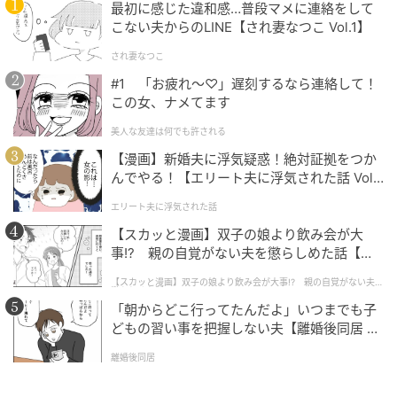
最初に感じた違和感…普段マメに連絡をして
こない夫からのLINE【され妻なつこ Vol.1】
され妻なつこ
#1 「お疲れ〜♡」遅刻するなら連絡して！
この女、ナメてます
美人な友達は何でも許される
【漫画】新婚夫に浮気疑惑！絶対証拠をつか
んでやる！【エリート夫に浮気された話 Vol.
1】
エリート夫に浮気された話
【スカッと漫画】双子の娘より飲み会が大
事!? 親の自覚がない夫を懲らしめた話【第1
話】
【スカッと漫画】双子の娘より飲み会が大事!? 親の自覚がない夫を
懲らしめた話
「朝からどこ行ってたんだよ」いつまでも子
どもの習い事を把握しない夫【離婚後同居 Vo
l.1】
離婚後同居