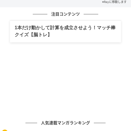
※Rayに移動します
毎日1分英会話で、知って得するフレーズを学びましょ
注目コンテンツ
う！
1本だけ動かして計算を成立させよう！マッチ棒
※解答は複数ある場合があります。
クイズ【脳トレ】
ライター Ray WEB編集部
元記事で読む
次の記事
「강아지（カンアジ）」の意味は？ヒントは愛
くるしすぎる生きものです♡【韓国語クイ
ズ】
の記事をもっとみる
人気連載マンガランキング