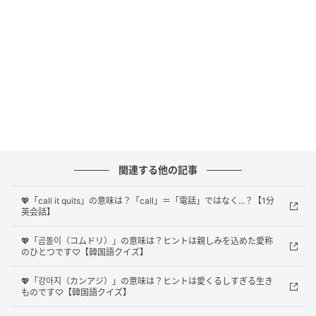
正解は
「裏で手を回す」
でした！
「pull strings」は「裏で糸を引く、裏で手を回す」と
いう意味のフレーズ。
紐に繋がった操り人形みたいなものを想像すると、イ
メージ的にわかりやすいですね。
文脈によっては、「コネを使う」というニュアンスで
関連する他の記事
使われることもありますよ。
💖「call it quits」の意味は？「call」＝「電話」ではなく...？【1分
「Mr. Hernandez pulled some strings and got us
英会話】
an
extension
!」
💖「곰돌이（コムドリ）」の意味は？ヒントは親しみを込めた愛称
（ヘルナンデスさんが裏で口利きしてくれて期限の延
のひとつです♡【韓国語クイズ】
長をゲットしてくれたんだよ）
💖「강아지（カンアジ）」の意味は？ヒントは愛くるしすぎる生き
ものです♡【韓国語クイズ】
あなたはわかりましたか？