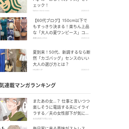
ェック！
fashion trend news
2026.8.5
【60代ブログ】150cm以下で
もすっきり決まる！楽ちん上品
な「大人の夏ワンピース」コー
デ６選
素敵なあの人Web
2026.8.4
夏到来！50代、新調するなら断
然「カゴバッグ」センスのいい
大人の選び方とは？
HALMEK UP
2026.8.5
気連載マンガランキング
またあの女…？ 仕事と言いつつ
楽しそうに電話する夫にイライ
ラする／夫の女性部下が気にな
る（1）【夫婦の危機 まんが】
夫の女性部下が気になる
毎日家に来る義妹がストレス…