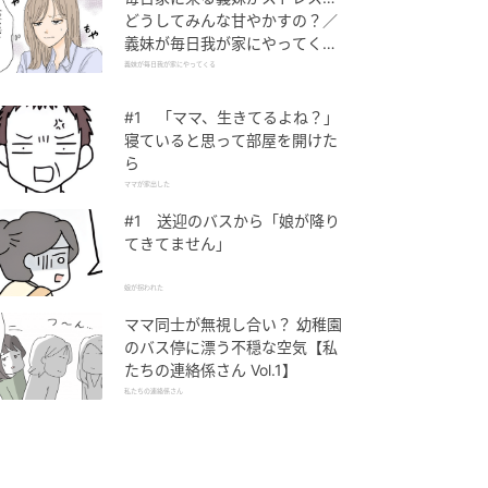
どうしてみんな甘やかすの？／
義妹が毎日我が家にやってくる
（1）【義父母がシンドイんで
義妹が毎日我が家にやってくる
す！ まんが】
#1 「ママ、生きてるよね？」
寝ていると思って部屋を開けた
ら
ママが家出した
#1 送迎のバスから「娘が降り
てきてません」
娘が拐われた
ママ同士が無視し合い？ 幼稚園
のバス停に漂う不穏な空気【私
たちの連絡係さん Vol.1】
私たちの連絡係さん