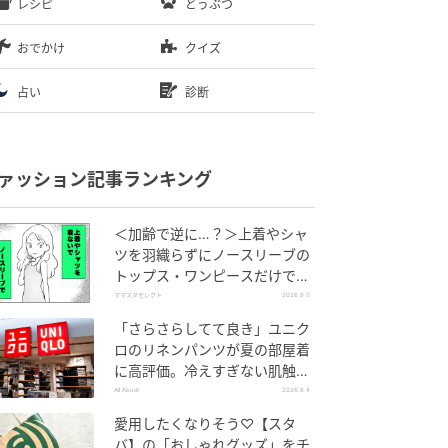
レシピ
どうぶつ
おでかけ
クイズ
占い
診断
ァッション記事ランキング
＜加齢で逆に…？＞上着やシャ
ツを羽織らずにノースリーブの
トップス・ワンピースだけで外
出できる？
ママスタセレクト
2026.8.5
「さらさらしてて良き」ユニク
ロのリネンパンツが夏の部屋着
に高評価。冷えすぎない肌触り
が決め手
All About
2026.8.4
愛用したくなりそう♡【スタ
バ】の「おしゃれグッズ」をチ