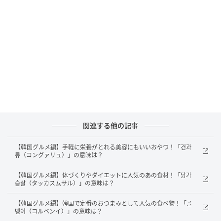
正解は...
答えは「2人前」でした！
料理の量を表す「2人前」を韓国語で「이인분（イイン
ブン）」と言います。「이」は「2」という意味で、人
数分の食事量を表すときに使われる言葉です。韓国で
は焼肉や鍋などの料理で「2인분から注文可能」と書か
れていることも多く、注文時によく使われる重要な単
語です。最近の韓国では友だちやカップルでシェアし
関連する他の記事
て食べるスタイルが主流で、「이인분（イインブ
ン）」を基準に注文することが一般的です。一方で一
【韓国グルメ編】手軽に栄養がとれる美容にもいいおやつ！「건과
人ごはん文化の広がりにより、「1人でも2人前を注文
류（コングァリュ）」の意味は？
できるお店」や「少量サイズを選べる店舗」も増えて
【韓国グルメ編】体づくりやダイエットに人気のあの食材！「닭가
きています。韓国旅行でスムーズに注文するために
슴살（タッカスムサル）」の意味は？
も、ぜひ覚えておきたい表現ですよ。
【韓国グルメ編】韓国で定番のおつまみとして人気の食べ物！「골
뱅이（コルベンイ）」の意味は？
あなたは正解がすぐにわかりましたか？ ハングル文字