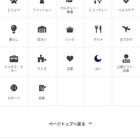
カルチャー・
どうぶつ
ファッション
ビューティー
ヘルスケア
教養
暮らし
住まい
レシピ
グルメ
おでかけ
ビジネス・マ
心理テスト・
クイズ
恋愛
占い
ネー
診断
スポーツ
診断
ページトップへ戻る