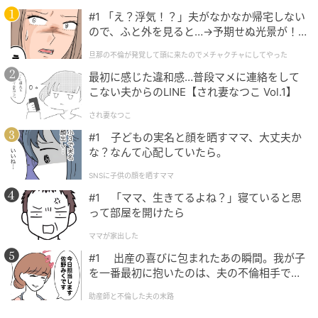
#1 「え？浮気！？」夫がなかなか帰宅しない
ので、ふと外を見ると…→予期せぬ光景が！
｜旦那の不倫が発覚して頭に来たのでメチャ
旦那の不倫が発覚して頭に来たのでメチャクチャにしてやった
クチャにしてやった
最初に感じた違和感…普段マメに連絡をして
こない夫からのLINE【され妻なつこ Vol.1】
され妻なつこ
#1 子どもの実名と顔を晒すママ、大丈夫か
な？なんて心配していたら。
SNSに子供の顔を晒すママ
#1 「ママ、生きてるよね？」寝ていると思
って部屋を開けたら
ママが家出した
#1 出産の喜びに包まれたあの瞬間。我が子
を一番最初に抱いたのは、夫の不倫相手でし
た。
助産師と不倫した夫の末路