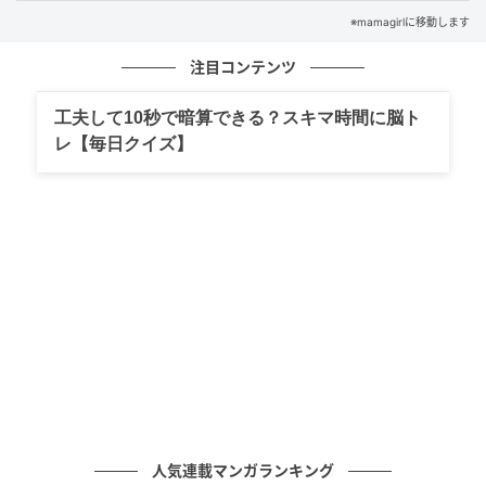
クイズは、覚えておくと旅行やライブのときに役立つ
※mamagirlに移動します
ことがあるかも！ぜひ友だちと一緒に楽しんでみてく
注目コンテンツ
ださいね。
工夫して10秒で暗算できる？スキマ時間に脳ト
元記事で読む
レ【毎日クイズ】
の記事をもっとみる
人気連載マンガランキング