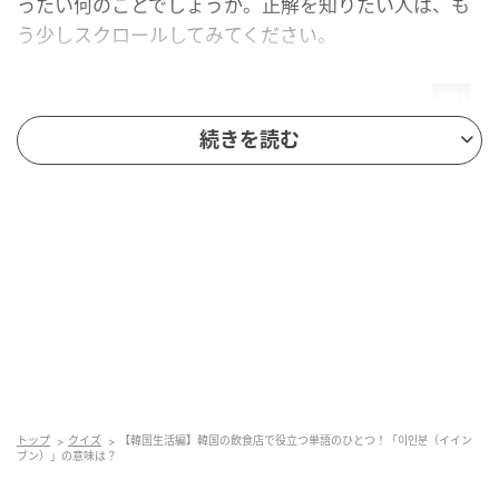
ったい何のことでしょうか。正解を知りたい人は、も
う少しスクロールしてみてください。
続きを読む
mamagirl
トップ
クイズ
【韓国生活編】韓国の飲食店で役立つ単語のひとつ！「이인분（イイン
ブン）」の意味は？