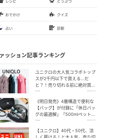
レシピ
どうぶつ
おでかけ
クイズ
占い
診断
ァッション記事ランキング
ユニクロの大人気コラボトップ
スが2千円以下で買える…だ
と？！売り切れる前に絶対買
い！
michill
2026.8.6
《明日発売》4層構造で便利な
【バッグ】が付録に「休日バッ
グの最適解」「500mlペットボ
トルも入る」
4yuuu
2026.8.6
【ユニクロ】40代・50代、涼
しく履ける！と大人気。売り切