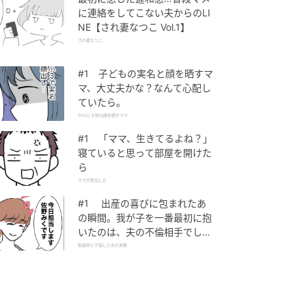
に連絡をしてこない夫からのLI
NE【され妻なつこ Vol.1】
され妻なつこ
#1 子どもの実名と顔を晒すマ
マ、大丈夫かな？なんて心配し
ていたら。
SNSに子供の顔を晒すママ
#1 「ママ、生きてるよね？」
寝ていると思って部屋を開けた
ら
ママが家出した
#1 出産の喜びに包まれたあ
の瞬間。我が子を一番最初に抱
いたのは、夫の不倫相手でし
た。
助産師と不倫した夫の末路