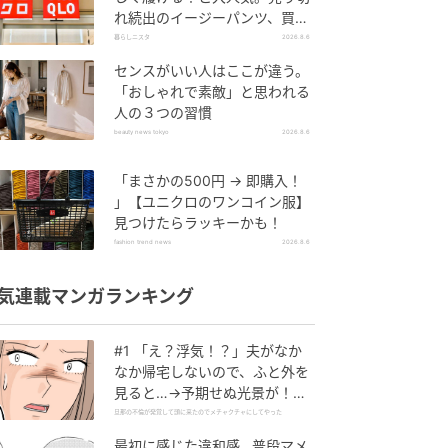
れ続出のイージーパンツ、買っ
てみた！
暮らしニスタ
2026.8.6
センスがいい人はここが違う。
「おしゃれで素敵」と思われる
人の３つの習慣
beauty news tokyo
2026.8.6
「まさかの500円 → 即購入！
」【ユニクロのワンコイン服】
見つけたらラッキーかも！
fashion trend news
2026.8.6
気連載マンガランキング
#1 「え？浮気！？」夫がなか
なか帰宅しないので、ふと外を
見ると…→予期せぬ光景が！｜
旦那の不倫が発覚して頭に来た
旦那の不倫が発覚して頭に来たのでメチャクチャにしてやった
のでメチャクチャにしてやった
最初に感じた違和感…普段マメ