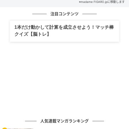
※madame FIGARO.jpに移動します
注目コンテンツ
1本だけ動かして計算を成立させよう！マッチ棒
クイズ【脳トレ】
フィガロジャポン
￥64,900／モンクレール（モンクレール ジャパン）
フェミニンなピンクのギンガムチェックはラフな質感
で甘さを中和。
人気連載マンガランキング