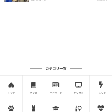
HALMEK UP
2026.8.5
フィガロジャポン
￥39,600／マルニ（マルニ ジャパン クライアントサ
ービス）
表裏で異なるパターンを楽しめる一枚は、巻き方次第
でムードを更新。
問い合わせ先：ガニー 渋谷パルコ03-6820-
カテゴリ一覧
6215https://www.ganni.com/ja-jp/homeモンクレー
ル ジャパンhttps://www.moncler.jp/エム03-6721-
0406https://anndemeulemeester.com/ja-jpマルニ ジ
トップ
マンガ
エピソード
エンタメ
トレンド
ャパン クライアントサービス0120-374-708（フリー
ダイヤル）https://www.marni.com/ja-jp/