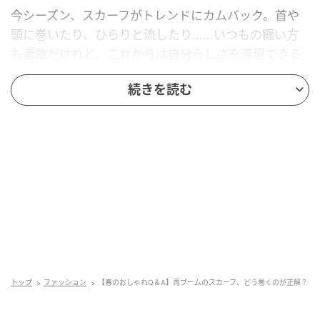
今シーズン、スカーフがトレンドにカムバック。首や
頭に巻いたり、ひらりと流したり......いつもの纏い方
も素敵だけれど、これからは自分らしさを表現できる
巻き方を模索して。
続きを読む
トップ
ファッション
【春のおしゃれQ＆A】再ブームのスカーフ、どう巻くのが正解？