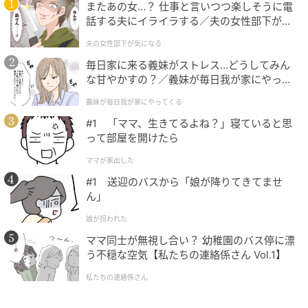
またあの女…？ 仕事と言いつつ楽しそうに電
話する夫にイライラする／夫の女性部下が気
になる（1）【夫婦の危機 まんが】
夫の女性部下が気になる
毎日家に来る義妹がストレス…どうしてみん
な甘やかすの？／義妹が毎日我が家にやって
くる（1）【義父母がシンドイんです！ まん
義妹が毎日我が家にやってくる
が】
#1 「ママ、生きてるよね？」寝ていると思
って部屋を開けたら
ママが家出した
#1 送迎のバスから「娘が降りてきてませ
ん」
娘が拐われた
ママ同士が無視し合い？ 幼稚園のバス停に漂
う不穏な空気【私たちの連絡係さん Vol.1】
フィガロジャポン
私たちの連絡係さん
￥62,700／アン ドゥムルメステール（エム）