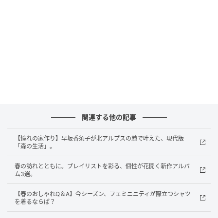
フィガロジャポン
￥34,100／ガニー（ガニー 渋谷パルコ）
絵画的なモチーフへ変換された花柄は、甘くなりすぎ
ず装いに可憐な花を咲かせてくれる。
関連する他の記事
【憧れの家作り】早坂香須子が北アルプスの麓で叶えた、現代版
「森の生活」。
春の訪れとともに。プレイリストを彩る、個性が花開く新作アルバ
ム3選。
【春のおしゃれQ＆A】今シーズン、フェミニニティが際立つシャツ
を着るならば？