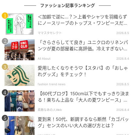
ファッション記事ランキング
シックなカラーリングには儚げに咲く花々が映える。
＜加齢で逆に…？＞上着やシャツを羽織らず
使いやすい菱形シルエットは初心者にもおすすめ。
にノースリーブのトップス・ワンピースだけ
で外出できる？
ママスタセレクト
2026.8.5
「さらさらしてて良き」ユニクロのリネンパ
ンツが夏の部屋着に高評価。冷えすぎない肌
触りが決め手
All About
2026.8.4
愛用したくなりそう♡【スタバ】の「おしゃ
れグッズ」をチェック！
fashion trend news
2026.8.5
【60代ブログ】150cm以下でもすっきり決ま
る！楽ちん上品な「大人の夏ワンピース」コ
ーデ６選
素敵なあの人Web
2026.8.4
夏到来！50代、新調するなら断然「カゴバッ
グ」センスのいい大人の選び方とは？