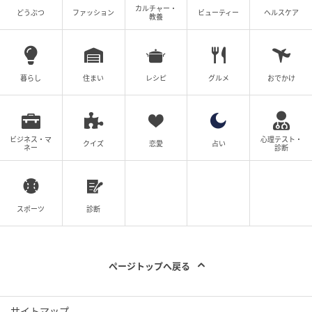
＊「フィガロジャポン」2026年4月号より抜粋
カルチャー・
どうぶつ
ファッション
ビューティー
ヘルスケア
教養
元記事で読む
暮らし
住まい
レシピ
グルメ
おでかけ
次の記事
Tシャツ、シャツの新定番に。ノルウェー発、
ビジネス・マ
心理テスト・
クイズ
恋愛
占い
「ジュリー ジョセフィン」が日本初上陸。
ネー
診断
の記事をもっとみる
スポーツ
診断
ページトップへ戻る
サイトマップ