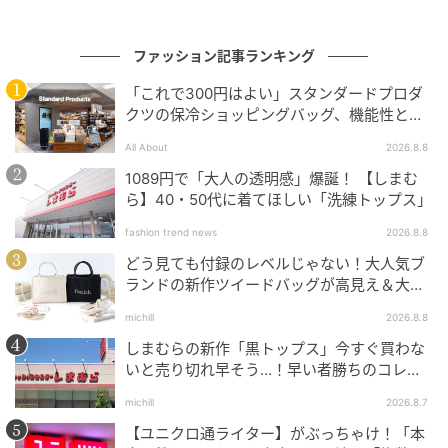
ファッション記事ランキング
「これで300円はよい」スタンダードプロダ
クツの保冷ショッピングバッグ、機能性とデ
ザインでネット大絶賛
All About
2026.8.8
1089円で「大人の透明感」爆誕！ 【しまむ
ら】40・50代に着てほしい「洗練トップス」
fashion trend news
2026.8.8
SWEETWEB.JP
どう見ても付録のレベルじゃない！大人気ブ
編み紐リボン×ハートモチーフのじゃらづけ感がキュー
ランドの新作ツイードバッグが高見え＆大容
量♡
ト。チャーム ¥2,200
michill
2026.8.8
しまむらの新作「黒トップス」今すぐ買わな
いと売り切れ早そう…！早い者勝ちのコレ買
いリスト
[2,530円] ゴールディ マルチビーズネックレ
michill
2026.8.7
ス
【ユニクロ通ライター】がぶっちゃけ！「本