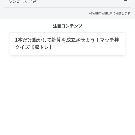
ワンピース」4選
[2,382円] SHEIN プルオーバー
※SWEET WEB.JPに移動します
注目コンテンツ
1本だけ動かして計算を成立させよう！マッチ棒
クイズ【脳トレ】
SWEETWEB.JP