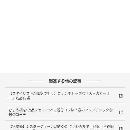
SWEETWEB.JP
ジャケット ¥2,659、レーストップス ¥869（共に
SHEIN）、ベルトつきスカート ¥1,099、ブーツ
¥2,099（共にGRL）、バッグ ¥2,990（GU）、ソック
ス ¥1,210（靴下屋／タビオ）
スポーツミックスこそ、
ロマンティックさが際立つよ
うなアイテムや素材を取り入れる
のがスウィート流 。
スカート、レース、リボンで 、アクティブな日も甘さ
関連する他の記事
はちゃんとキープ。
【スタイリストが本気で狙う】フレンチシックな「大人のガーリ
ー」名品10選
ひょう柄を“上品フェミニン”に着るコツは？春のフレンチシックな
【ぜ～んぶ1万円以下♡】OTHER ITEM
最旬コーデ
【宮﨑優】シスタージェーンが紡ぐ♡ クラシカルで上品な「主役級