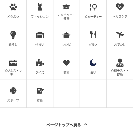
セントに。ネックレス ¥2,530 （GOLDY）
カルチャー・
どうぶつ
ファッション
ビューティー
ヘルスケア
教養
[2,990円] GU バレエスニーカー
暮らし
住まい
レシピ
グルメ
おでかけ
ビジネス・マ
心理テスト・
クイズ
恋愛
占い
ネー
診断
スポーツ
診断
ページトップへ戻る