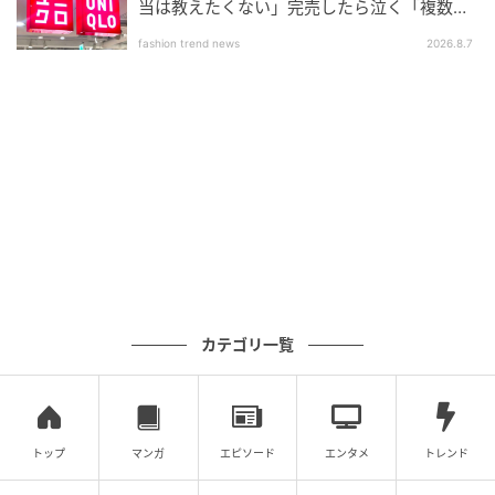
当は教えたくない」完売したら泣く「複数買
いアイテム」
fashion trend news
2026.8.7
カテゴリ一覧
SWEETWEB.JP
トップ
マンガ
エピソード
エンタメ
トレンド
ヌケ感あるマルチビーズのネックレスをコーデのアク