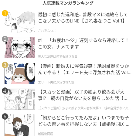
人気連載マンガランキング
ざっくりプルオーバーは、ランジェリードレスみたい
最初に感じた違和感…普段マメに連絡をして
な甘さ増し増しのアイテムに合わせたい。プルオーバ
こない夫からのLINE【され妻なつこ Vol.1】
ー ¥2,382（SHEIN）
され妻なつこ
#1 「お疲れ〜♡」遅刻するなら連絡して！
この女、ナメてます
[2,200円] ゴールディ リボンチャーム
美人な友達は何でも許される
【漫画】新婚夫に浮気疑惑！絶対証拠をつか
んでやる！【エリート夫に浮気された話 Vol.
1】
エリート夫に浮気された話
【スカッと漫画】双子の娘より飲み会が大
事!? 親の自覚がない夫を懲らしめた話【第1
話】
【スカッと漫画】双子の娘より飲み会が大事!? 親の自覚がない夫を
懲らしめた話
「朝からどこ行ってたんだよ」いつまでも子
どもの習い事を把握しない夫【離婚後同居 Vo
l.1】
離婚後同居