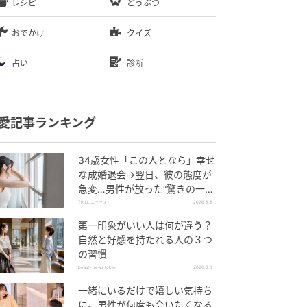
レシピ
どうぶつ
おでかけ
クイズ
占い
診断
愛記事ランキング
34歳女性「この人となら」幸せ
な成婚退会→翌日、彼の態度が
急変…男性が放った“驚きの一
言”に「誰も信じることができま
TRILL ニュース
2026.8.8
せん」
第一印象がいい人は何が違う？
自然と好感を持たれる人の３つ
の習慣
beauty news tokyo
2026.8.8
一緒にいるだけで嬉しい気持ち
に。男性が何度も会いたくなる