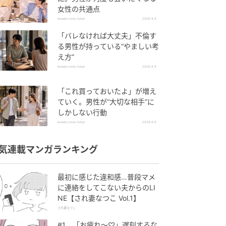
女性の共通点
beauty news tokyo
2026.8.8
「バレなければ大丈夫」不倫す
る男性が持っている“やましい考
え方”
beauty news tokyo
2026.8.8
「これ買っておいたよ」が増え
ていく。男性が“大切な相手”に
しかしない行動
beauty news tokyo
2026.8.8
気連載マンガランキング
最初に感じた違和感…普段マメ
に連絡をしてこない夫からのLI
NE【され妻なつこ Vol.1】
され妻なつこ
#1 「お疲れ〜♡」遅刻するな