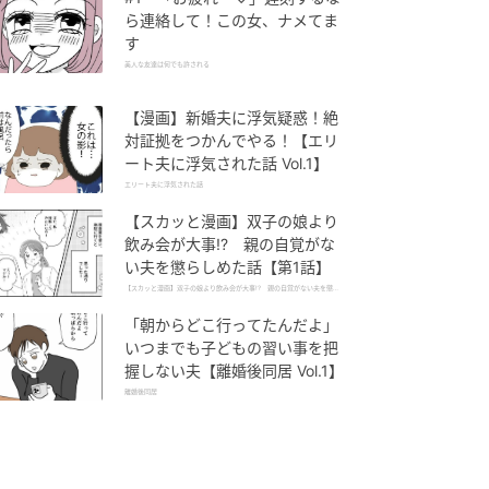
ら連絡して！この女、ナメてま
す
美人な友達は何でも許される
【漫画】新婚夫に浮気疑惑！絶
対証拠をつかんでやる！【エリ
ート夫に浮気された話 Vol.1】
エリート夫に浮気された話
【スカッと漫画】双子の娘より
飲み会が大事!? 親の自覚がな
い夫を懲らしめた話【第1話】
【スカッと漫画】双子の娘より飲み会が大事!? 親の自覚がない夫を懲ら
しめた話
「朝からどこ行ってたんだよ」
いつまでも子どもの習い事を把
握しない夫【離婚後同居 Vol.1】
離婚後同居