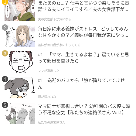
またあの女…？ 仕事と言いつつ楽しそうに電
くとやり直しになったりするかも。仕事はスピードよ
話する夫にイライラする／夫の女性部下が気
り完成度を意識しよう。お金も勢いで使うより、「継
になる（1）【夫婦の危機 まんが】
夫の女性部下が気になる
続できるか」を基準に選ぶと後悔が少ないみたい。
毎日家に来る義妹がストレス…どうしてみん
な甘やかすの？／義妹が毎日我が家にやって
美容・健康運
くる（1）【義父母がシンドイんです！ まん
義妹が毎日我が家にやってくる
が】
#1 「ママ、生きてるよね？」寝ていると思
外見を変えたくなる気持ちが高まりそう。ヘアスタイ
って部屋を開けたら
ルやファッションに少し変化をつけるだけでも気分が
ママが家出した
切り替わるよ。無理のない範囲で続けられるケアが
#1 送迎のバスから「娘が降りてきてませ
◎。
ん」
娘が拐われた
今週のラッキーおぱんつ
ママ同士が無視し合い？ 幼稚園のバス停に漂
う不穏な空気【私たちの連絡係さん Vol.1】
ややハリのある素材の「おぱんつ」。気持ちが引き締
私たちの連絡係さん
まって、ブレない行動ができそう。