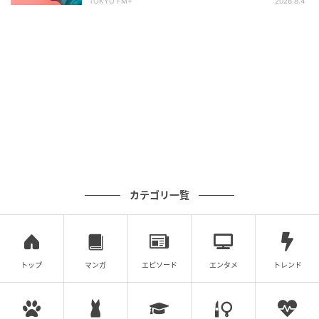
TOKYO FM+
2026.8.4
リンネル
おうし座ってこんな人（土グループ・固定宮）
五感が満足する「美」を粘り強く追い求める人。豊か
で優雅な心地いいライフスタイルがお好み。人生を楽
しむための仕事や、本当の上質さを大切にする芸術
家。
カテゴリ一覧
おうし座のキーワード
トップ
マンガ
エピソード
エンタメ
トレンド
どっしり感／審美眼／周囲を引きつける発想力／チー
ムプレイで能力発揮／触れ合い／堅実家／収集癖／ク
リエイター／アーティスト／手にできるものを大切に