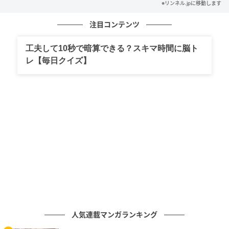
※リンネル.jpに移動します
今週は「自分をどう打ち出すか」が大きなテーマ。や
る気はあるんだけど、勢いだけで進むと行き詰まっち
注目コンテンツ
ゃうみたい。最初に方向性を決めてから動くことで、
無駄な遠回りを減らせる。見切り発車より、ひと呼吸
工夫して10秒で暗算できる？スキマ時間に脳ト
おいてから進もう。
レ【毎日クイズ】
対人・恋愛運
自分の気持ちを出しやすい分、少し強くなりがち。思
ったまま伝えるより、言い方を整えるだけで印象は変
わるよ。恋愛はリードする場面が増えるけど、相手の
反応を見ながら進めることが大切。
仕事・金銭運
人気連載マンガランキング
新しいことに挑戦したくなるけど、準備不足のまま動