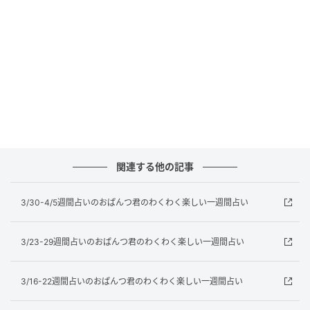
宮）
恋も仕事も遊びも、そして怒りも瞬発的で衝動的。ま
さにいっしゅんを生き抜く！ 停滞ムードになったら
「やってやる！」精神でひと肌脱ぐ思い切りのよさ
も。先陣を切って立ち向かう勇敢な人。
おひつじ座のキーワード
関連する他の記事
即決／仕切り上手／上昇志向が強い／短期決戦型／ト
ップランナー／スピード感／勇敢／バイタリティー／
3/30-4/5週間占いのおぱんつ君のわくわく楽しい一週間占い
熱しやすく冷めやすい／リーダー的／モットーは挑戦
と衝動／タフネス／融通が利かない
3/23-29週間占いのおぱんつ君のわくわく楽しい一週間占い
全体運
3/16-22週間占いのおぱんつ君のわくわく楽しい一週間占い