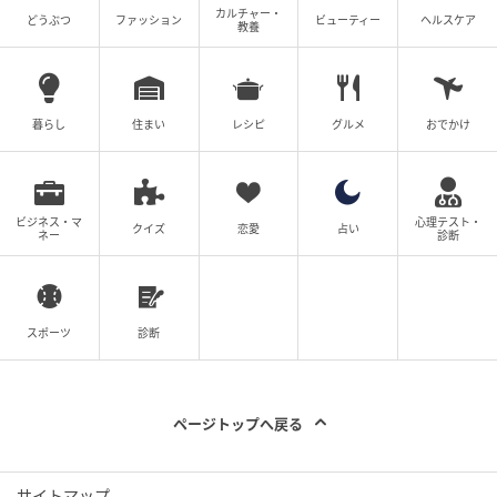
カルチャー・
どうぶつ
ファッション
ビューティー
ヘルスケア
する／気に入ったものに囲まれた生活
教養
全体運
暮らし
住まい
レシピ
グルメ
おでかけ
外に向かうより、内に気持ちを向けることが大事なタ
イミング。なんとなくの疲れや違和感に気づきやすく
て、無理に動くよりも一度立ち止まるほうが結果的に
ビジネス・マ
心理テスト・
クイズ
恋愛
占い
ネー
診断
うまくいくよ。生活や気持ちの整理が次の一歩につな
がるんだ。
スポーツ
診断
対人・恋愛運
距離感を見直したくなる時期。無理に合わせるより、
ページトップへ戻る
自分のペースを守ることが大切だよ。恋愛は、答えを
急がなくていい。自分の気持ちを整理することで見え
サイトマップ