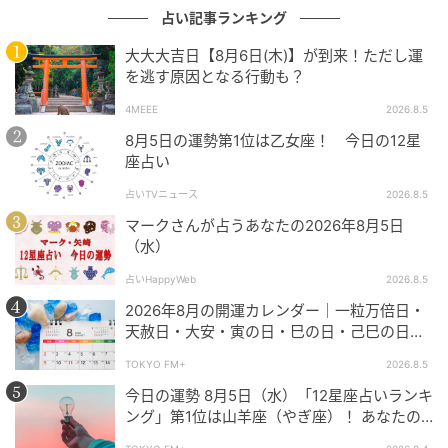
占い記事ランキング
おうし座
大大大吉日【8月6日(木)】が到来！ただし運
を逃す原因となる行動も？
4MEEE
2026.8.5
8月5日の運勢第1位は乙女座！ 今日の12星
座占い
占いTVニュース
2026.8.5
マークさんが占うあなたの2026年8月5日
（水）
占いHappyWeb
2026.8.5
2026年8月の開運カレンダー｜一粒万倍日・
天赦日・大安・寅の日・巳の日・己巳の日…8
月の吉日・開運日はいつ？ やったほうが良い
TOKYO FM+
2026.8.5
こと、NG行動などを解説
今日の運勢 8月5日（水）「12星座占いランキ
ング」第1位は山羊座（やぎ座）！ あなたの
星座は何位？