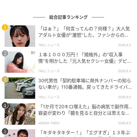
総合記事ランキング
「はぁ？」「何言ってんの？何様？」大人気
アダルト女優が“激怒”した、ファンからの
【質問】とは
TRILL ニュース
2026.8.5
１本１０００万円！「規格外」の“収入事
情”を明かした『元人気セクシー女優』デビュ
ー作が“１０万本”を記録した逸材
TRILL ニュース
2026.8.4
エキサイトニュース
30代男性「契約駐車場に県外ナンバーの知ら
ない車が」110番通報。戻ってきたドライバー
の“言い分”に「口論になった」
TRILL ニュース
2026.8.5
「1か月で20キロ増えた」脳の病気で副作用…
容姿が変わり「鏡を見ると自分とは思えなか
った」壮絶な闘病生活明かす
ABEMA TIMES
2026.8.5
「キタキタキター！」「エグすぎ」１３年ぶ