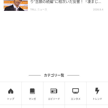
り“念願の続編”に相次いだ反響！「凄まじく
面白い」“賞 総なめ”『伝説級ドラマ』
TRILL ニュース
2026.8.4
エキサイトニュース
カテゴリ一覧
トップ
マンガ
エピソード
エンタメ
トレンド