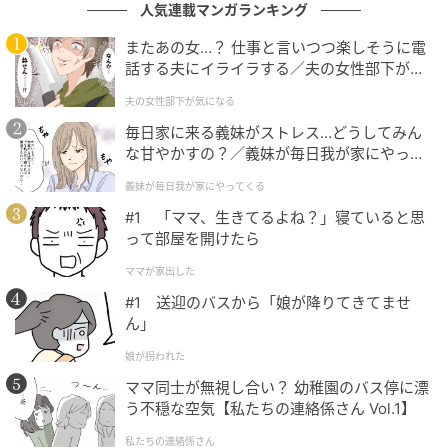
人気連載マンガランキング
またあの女…？ 仕事と言いつつ楽しそうに電
話する夫にイライラする／夫の女性部下が気
になる（1）【夫婦の危機 まんが】
夫の女性部下が気になる
毎日家に来る義妹がストレス…どうしてみん
な甘やかすの？／義妹が毎日我が家にやって
くる（1）【義父母がシンドイんです！ まん
義妹が毎日我が家にやってくる
が】
#1 「ママ、生きてるよね？」寝ていると思
って部屋を開けたら
エキサイトニュース
ママが家出した
#1 送迎のバスから「娘が降りてきてませ
ん」
娘が拐われた
ママ同士が無視し合い？ 幼稚園のバス停に漂
う不穏な空気【私たちの連絡係さん Vol.1】
私たちの連絡係さん