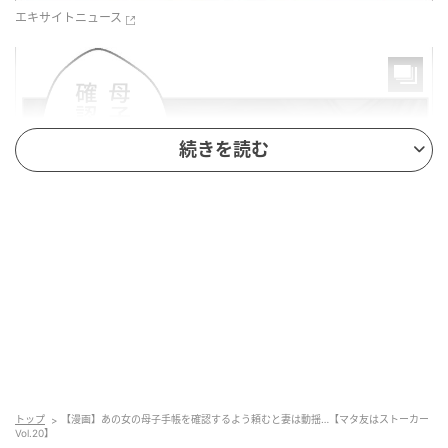
エキサイトニュース
続きを読む
エキサイトニュース
トップ
【漫画】あの女の母子手帳を確認するよう頼むと妻は動揺…【マタ友はストーカー
Vol.20】