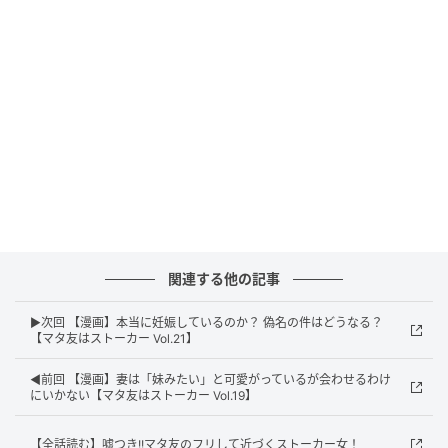
関連する他の記事
▶次回 【漫画】本当に妊娠しているのか？ 偽名の件はどうなる？
【マタ友はストーカー Vol.21】
エキサイトニュース
◀前回 【漫画】妻は「妹みたい」と可愛がっているが会わせるわけ
にいかない【マタ友はストーカー Vol.19】
【全話読む】嘘つき!!マタ友のフリして近づくストーカー女！