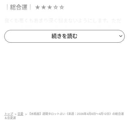
｜総合運｜ ★★★☆☆
良くも悪くもあまり深く悩まないようにします。ただ
ひたすら好きなものや手に入れたいものに対してのア
ピールを続けていくでしょう。仕事や公の場では現実
続きを読む
的なことだけを進めていくでしょう。周囲の人達の夢
物語には足を引っ張られないようにします。
｜恋愛運｜ ★★☆☆☆
自尊心をくすぐられるようなことがあります。それと
進展できるかできないかは、また別のことです。好き
な度合いより空気感が良い人を選んでいくと良いでし
ょう。シングルの方は、自分から行動する勇気がない
人との縁や出会いがありそうです。パートナーのいる
トップ
恋愛
【水瓶座】週間タロット占い《来週：2026年4月6日〜4月12日》の総合運
＆恋愛運
方は、相手が自分の人生を進めていくのに忙しそうで