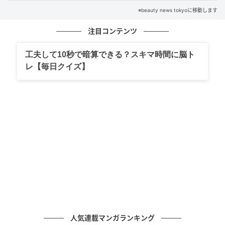
【魚座】週間タロット占い《来週：2026年4月
※beauty news tokyoに移動します
6日〜4月12日》の総合運＆恋愛運
注目コンテンツ
の記事をもっとみる
工夫して10秒で暗算できる？スキマ時間に脳ト
レ【毎日クイズ】
人気連載マンガランキング