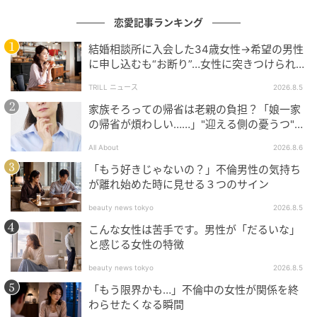
恋愛記事ランキング
結婚相談所に入会した34歳女性→希望の男性
に申し込むも“お断り”…女性に突きつけられた
「高望み」以上の残酷な原因とは？
TRILL ニュース
2026.8.5
家族そろっての帰省は老親の負担？「娘一家
の帰省が煩わしい……」"迎える側の憂うつ"の
正体と対処法
All About
2026.8.6
「もう好きじゃないの？」不倫男性の気持ち
が離れ始めた時に見せる３つのサイン
beauty news tokyo
2026.8.5
こんな女性は苦手です。男性が「だるいな」
と感じる女性の特徴
beauty news tokyo
2026.8.5
「もう限界かも…」不倫中の女性が関係を終
わらせたくなる瞬間