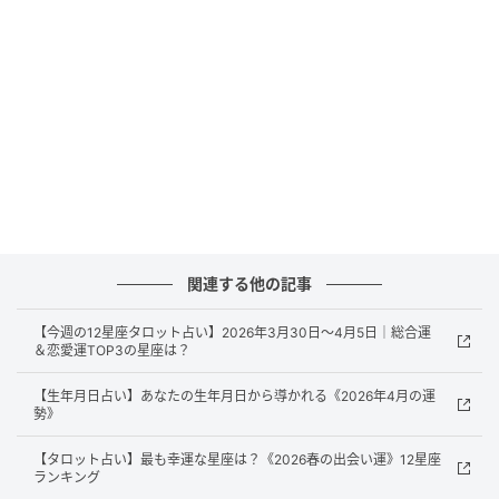
す。
｜時期｜
4月8日 納得いかないことが起きる ／ 4月10日 焦って
しまう
｜ラッキーアイテム｜
筆記用具
関連する他の記事
ぜひ参考にしていただき来週も良き毎日をお過ごしく
【今週の12星座タロット占い】2026年3月30日〜4月5日｜総合運
＆恋愛運TOP3の星座は？
ださい。＜占い：咲良（さら）＞
【生年月日占い】あなたの生年月日から導かれる《2026年4月の運
勢》
元記事で読む
【タロット占い】最も幸運な星座は？《2026春の出会い運》12星座
次の記事
ランキング