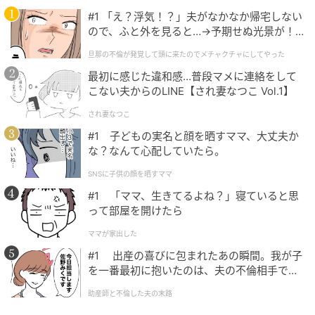
#1 「え？浮気！？」夫がなかなか帰宅しない
ので、ふと外を見ると…→予期せぬ光景が！
｜旦那の不倫が発覚して頭に来たのでメチャ
旦那の不倫が発覚して頭に来たのでメチャクチャにしてやった
クチャにしてやった
最初に感じた違和感…普段マメに連絡をして
こない夫からのLINE【され妻なつこ Vol.1】
され妻なつこ
#1 子どもの実名と顔を晒すママ、大丈夫か
な？なんて心配していたら。
SNSに子供の顔を晒すママ
#1 「ママ、生きてるよね？」寝ていると思
って部屋を開けたら
ママが家出した
#1 出産の喜びに包まれたあの瞬間。我が子
を一番最初に抱いたのは、夫の不倫相手でし
た。
助産師と不倫した夫の末路