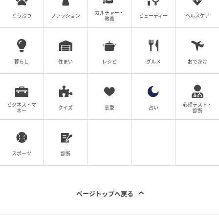
カルチャー・
どうぶつ
ファッション
ビューティー
ヘルスケア
教養
暮らし
住まい
レシピ
グルメ
おでかけ
ビジネス・マ
心理テスト・
クイズ
恋愛
占い
ネー
診断
スポーツ
診断
ページトップへ戻る