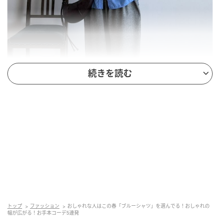
続きを読む
出典：ZOZO
ブルーシャツにホワイトニットを肩掛けした、春らし
い爽やかコーデ。グレーのカーブパンツを合わせるこ
とで、リラクシーで今っぽいシルエットに仕上がりま
す。ルーズな着こなしでも、ブルーシャツのきちんと
トップ
ファッション
おしゃれな人はこの春「ブルーシャツ」を選んでる！おしゃれの
幅が広がる！お手本コーデ5連発
感で大人っぽさをしっかりキープできますよ。