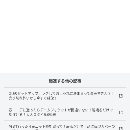
フリルビスチェで旬度UP！大人可愛いレイヤ
ード
関連する他の記事
GUのセットアップ、ラクしておしゃれに決まるって最高すぎん？！
売り切れ怖いから今すぐ確保！
春コーデに迷ったらデニムジャケットが間違いない！羽織るだけで
垢抜ける！大人スタイル5連発
PLST行ったら春ニット絶対買って！着るだけで上品に体型カバー♡