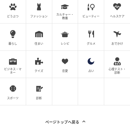
カルチャー・
どうぶつ
ファッション
ビューティー
ヘルスケア
教養
暮らし
住まい
レシピ
グルメ
おでかけ
出典：ZOZO
黒のテーラードジャケットにブルーシャツを合わせ
ビジネス・マ
心理テスト・
クイズ
恋愛
占い
ネー
診断
た、きちんと感のあるハンサムコーデ。グレーのワイ
ドスラックスを合わせることで、程よく力の抜けた今
っぽいバランスに仕上がります。メンズライクなスタ
イルも、ゆったりシルエットを意識することで今っぽ
スポーツ
診断
く垢抜けた着こなしに♪
ページトップへ戻る
ベージュスカートで上品に♡きれいめ通勤コ