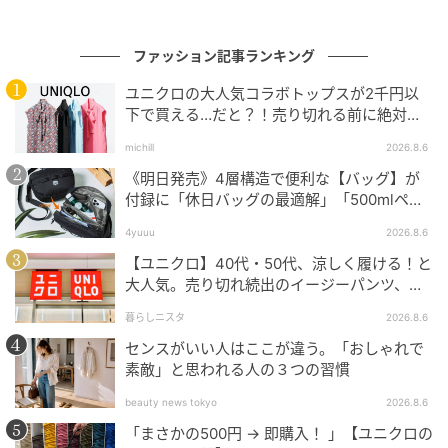
ファッション記事ランキング
ユニクロの大人気コラボトップスが2千円以
下で買える…だと？！売り切れる前に絶対買
い！
michill
2026.8.6
《明日発売》4層構造で便利な【バッグ】が
付録に「休日バッグの最適解」「500mlペッ
トボトルも入る」
出典：ZOZO
4yuuu
2026.8.6
【ユニクロ】40代・50代、涼しく履ける！と
シンプルな黒ワンピースに、ブルーシャツをさらっと
大人気。売り切れ続出のイージーパンツ、買
羽織った大人コーデ。ブルーシャツの爽やかさが加わ
ってみた！
暮らしニスタ
2026.8.6
ることで、軽やかで春らしい印象に。カジュアルなが
センスがいい人はここが違う。「おしゃれで
らもきれいめな雰囲気をキープできるので、大人の休
素敵」と思われる人の３つの習慣
日スタイルにぴったりです。
beauty news tokyo
2026.8.6
「まさかの500円 → 即購入！ 」【ユニクロの