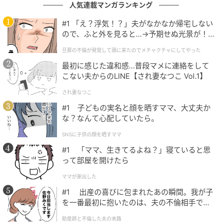
人気連載マンガランキング
黒ワンピ×ブルーシャツでつくる大人の休日ス
#1 「え？浮気！？」夫がなかなか帰宅しない
タイル
ので、ふと外を見ると…→予期せぬ光景が！
｜旦那の不倫が発覚して頭に来たのでメチャ
旦那の不倫が発覚して頭に来たのでメチャクチャにしてやった
クチャにしてやった
最初に感じた違和感…普段マメに連絡をして
こない夫からのLINE【され妻なつこ Vol.1】
され妻なつこ
#1 子どもの実名と顔を晒すママ、大丈夫か
な？なんて心配していたら。
SNSに子供の顔を晒すママ
#1 「ママ、生きてるよね？」寝ていると思
って部屋を開けたら
ママが家出した
#1 出産の喜びに包まれたあの瞬間。我が子
を一番最初に抱いたのは、夫の不倫相手でし
た。
助産師と不倫した夫の末路