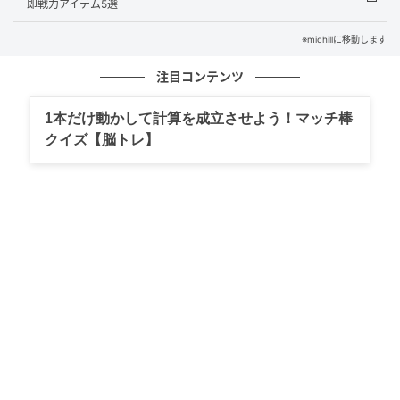
即戦力アイテム5選
※michillに移動します
注目コンテンツ
1本だけ動かして計算を成立させよう！マッチ棒
クイズ【脳トレ】
出典：ZOZO
ブルーシャツに同系色のフリルビスチェを重ねた、最
旬レイヤードコーデ。甘さのあるアイテムも、グレー
のプリーツロングスカートと合わせることで大人可愛
いバランスに。くすみブルーのスニーカーで統一感を
出せば、親しみやすく、今っぽい雰囲気に仕上がりま
す。