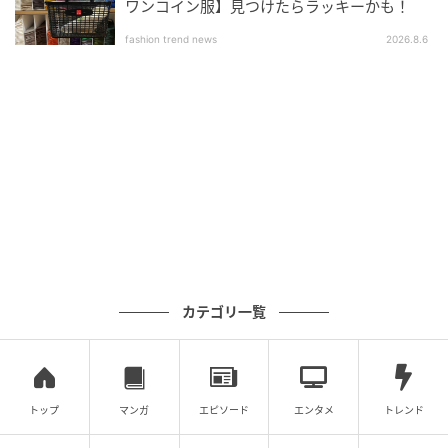
ジャケット合わせで洗練見え♪きちんとハン
ワンコイン服】見つけたらラッキーかも！
サムコーデ
fashion trend news
2026.8.6
カテゴリ一覧
トップ
マンガ
エピソード
エンタメ
トレンド