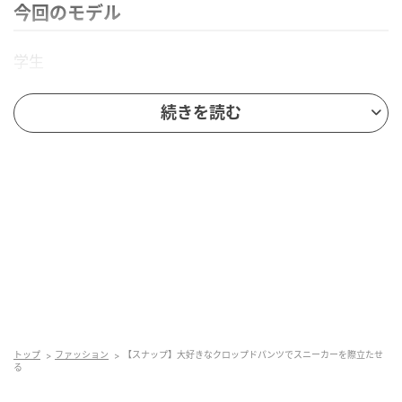
今回のモデル
学生
木村玲さん（21歳）
続きを読む
Instagram：＠rei.6221
今日の着こなしポイント：クロップドパンツが好き
で、それに合わせてコーデしました。
今、気になっているブランド：ancellem
今回のコーデアイテム
トップ
ファッション
【スナップ】大好きなクロップドパンツでスニーカーを際立たせ
る
アウター／ANEI