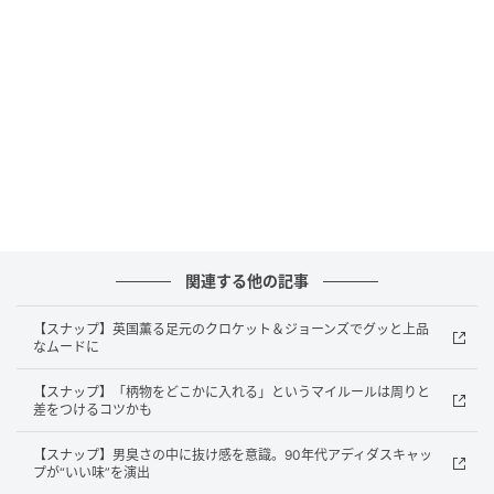
トップス／ANTHEM A
ボトムス／UNIQLO
スニーカー／Reebok（LTD）
バッグ／coach
メガネ／MARWITZ（used 黒BENTZ）
関連する他の記事
【スナップ】英国薫る足元のクロケット＆ジョーンズでグッと上品
なムードに
【スナップ】「柄物をどこかに入れる」というマイルールは周りと
差をつけるコツかも
【スナップ】男臭さの中に抜け感を意識。90年代アディダスキャッ
プが“いい味”を演出