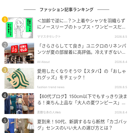
ファッション記事ランキング
＜加齢で逆に…？＞上着やシャツを羽織らず
にノースリーブのトップス・ワンピースだけ
で外出できる？
ママスタセレクト
2026.8.5
「さらさらしてて良き」ユニクロのリネンパ
ンツが夏の部屋着に高評価。冷えすぎない肌
触りが決め手
All About
2026.8.4
愛用したくなりそう♡【スタバ】の「おしゃ
れグッズ」をチェック！
fashion trend news
2026.8.5
【60代ブログ】150cm以下でもすっきり決ま
る！楽ちん上品な「大人の夏ワンピース」コ
ーデ６選
素敵なあの人Web
2026.8.4
夏到来！50代、新調するなら断然「カゴバッ
グ」センスのいい大人の選び方とは？