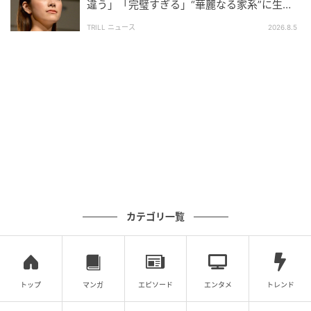
違う」「完璧すぎる」“華麗なる家系”に生ま
エキサイトニュース
れた【規格外の逸材】
TRILL ニュース
2026.8.5
カテゴリ一覧
エキサイトニュース
義母の言い分だけを鵜呑みにし、すっかり信じ切って
トップ
マンガ
エピソード
エンタメ
トレンド
いるご近所さんたち。常識がないのは義母の方なの