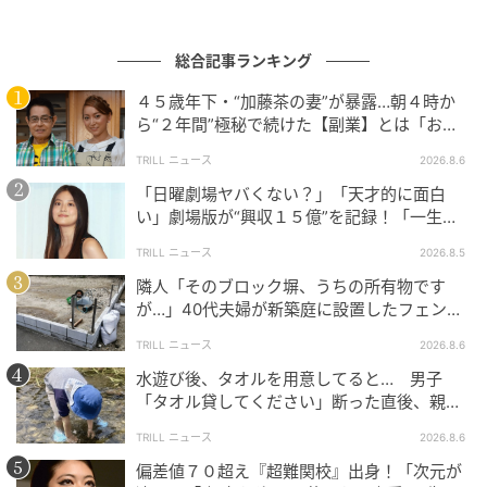
総合記事ランキング
４５歳年下・“加藤茶の妻”が暴露…朝４時か
エキサイトニュース
ら“２年間”極秘で続けた【副業】とは「お金
を稼ぐのって大変」
TRILL ニュース
2026.8.6
「日曜劇場ヤバくない？」「天才的に面白
い」劇場版が“興収１５億”を記録！「一生言
い続ける」放送後も続く“切望の声”
TRILL ニュース
2026.8.5
隣人「そのブロック塀、うちの所有物です
が…」40代夫婦が新築庭に設置したフェン
ス、直後に迫られた"顛末"
TRILL ニュース
2026.8.6
水遊び後、タオルを用意してると… 男子
「タオル貸してください」断った直後、親が
大声で放った一言に絶句
TRILL ニュース
2026.8.6
偏差値７０超え『超難関校』出身！「次元が