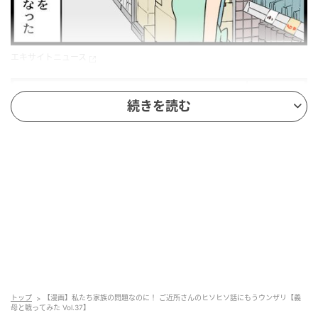
エキサイトニュース
続きを読む
トップ
【漫画】私たち家族の問題なのに！ ご近所さんのヒソヒソ話にもうウンザリ【義
エキサイトニュース
母と戦ってみた Vol.37】