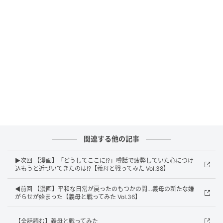
関連する他の記事
▶次回 【漫画】「どうしてここに!?」噂話で疲弊していた心につけ
エキサイトニュース
込もうと近づいてきたのは!?【義母と戦ってみた Vol.38】
◀前回 【漫画】平和な日常が戻ったのもつかの間…義母の新たな嫌
がらせが始まった【義母と戦ってみた Vol.36】
【全話読む】義母と戦ってみた