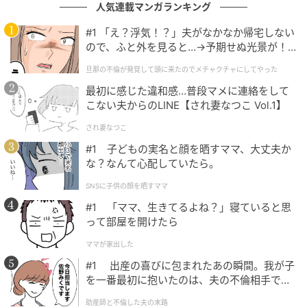
人気連載マンガランキング
#1 「え？浮気！？」夫がなかなか帰宅しない
ので、ふと外を見ると…→予期せぬ光景が！
｜旦那の不倫が発覚して頭に来たのでメチャ
旦那の不倫が発覚して頭に来たのでメチャクチャにしてやった
クチャにしてやった
最初に感じた違和感…普段マメに連絡をして
こない夫からのLINE【され妻なつこ Vol.1】
され妻なつこ
エキサイトニュース
#1 子どもの実名と顔を晒すママ、大丈夫か
な？なんて心配していたら。
SNSに子供の顔を晒すママ
#1 「ママ、生きてるよね？」寝ていると思
って部屋を開けたら
ママが家出した
#1 出産の喜びに包まれたあの瞬間。我が子
を一番最初に抱いたのは、夫の不倫相手でし
た。
助産師と不倫した夫の末路