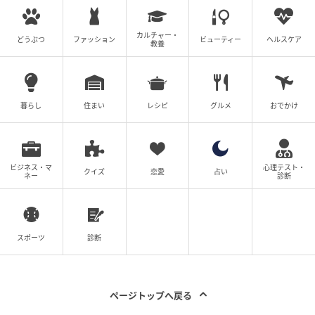
に…。職場でも街中でもあることないことを言われ、
ストレスはMAXに…！
カルチャー・
どうぶつ
ファッション
ビューティー
ヘルスケア
教養
※次回に続く「義母と戦ってみた」（全80話）は1日2
話更新！
暮らし
住まい
レシピ
グルメ
おでかけ
※このお話は作者とりまる・ねこぽちゃさんに寄せら
れたエピソードです。
身バレ防止のため、いくつかの話を加え漫画化してい
ます
ビジネス・マ
心理テスト・
クイズ
恋愛
占い
ネー
診断
▶次回 【漫画】「どうしてここに!?」噂話で疲弊して
いた心につけ込もうと近づいてきたのは!?【義母と戦っ
てみた Vol.38】
スポーツ
診断
【全話読む】義母と戦ってみた
ページトップへ戻る
元記事で読む