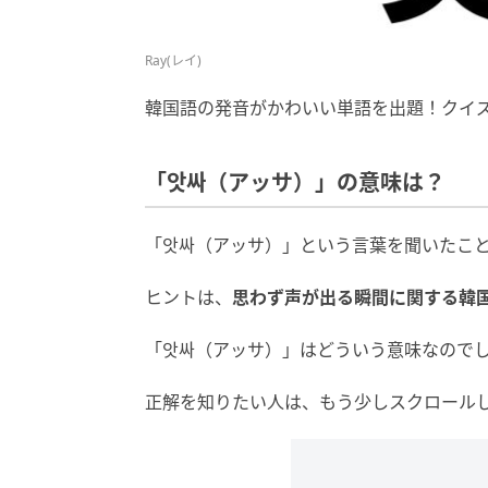
Ray(レイ)
韓国語の発音がかわいい単語を出題！クイ
「앗싸（アッサ）」の意味は？
「앗싸（アッサ）」という言葉を聞いたこ
ヒントは、
思わず
声
が
出る
瞬間
に関する
韓
「앗싸（アッサ）」はどういう意味なので
正解を知りたい人は、もう少しスクロール