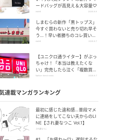
ードバッグが高見え＆大容量♡
michill
2026.8.8
しまむらの新作「黒トップス」
今すぐ買わないと売り切れ早そ
う…！早い者勝ちのコレ買いリ
スト
michill
2026.8.7
【ユニクロ通ライター】がぶっ
ちゃけ！「本当は教えたくな
い」完売したら泣く「複数買い
アイテム」
fashion trend news
2026.8.7
気連載マンガランキング
最初に感じた違和感…普段マメ
に連絡をしてこない夫からのLI
NE【され妻なつこ Vol.1】
され妻なつこ
#1 「お疲れ〜♡」遅刻するな