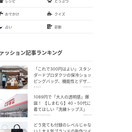
レシピ
どうぶつ
おでかけ
クイズ
占い
診断
ァッション記事ランキング
「これで300円はよい」スタン
ダードプロダクツの保冷ショッ
ピングバッグ、機能性とデザイ
ンでネット大絶賛
All About
2026.8.8
1089円で「大人の透明感」爆
誕！ 【しまむら】40・50代に
着てほしい「洗練トップス」
fashion trend news
2026.8.8
どう見ても付録のレベルじゃな
い！大人気ブランドの新作ツイ