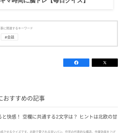
スキマ時間に脳トレ【毎日クイズ】
記事に関連するキーワード
#会話
におすすめの記事
と快感！ 空欄に共通する2文字は？ ヒントは北欧の甘
完成させるクイズです。北欧で愛される甘いパン、住宅の代表的な構造、作業効率を上げ