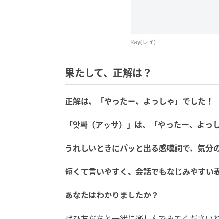
Ray(レイ)
果たして、正解は？
正解
は、
「
や
っ
た
ー、
よっしゃ」
で
した！
「
앗싸（
アッサ）」
は、「
や
っ
た
ー、
よっ
うれしい
とき
に
パッ
と
出る
感嘆詞
で、
気分
短
く
て
言
いや
すく、
会話
でも
なじみ
やすい
あなたはわかりましたか？
ぜひ友だちと一緒に楽しんでみてください