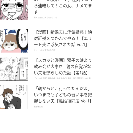
ら連絡して！この女、ナメてま
す
美人な友達は何でも許される
【漫画】新婚夫に浮気疑惑！絶
対証拠をつかんでやる！【エリ
ート夫に浮気された話 Vol.1】
エリート夫に浮気された話
【スカッと漫画】双子の娘より
飲み会が大事!? 親の自覚がな
い夫を懲らしめた話【第1話】
【スカッと漫画】双子の娘より飲み会が大事!? 親の自覚がない夫を懲ら
しめた話
「朝からどこ行ってたんだよ」
いつまでも子どもの習い事を把
握しない夫【離婚後同居 Vol.1】
離婚後同居