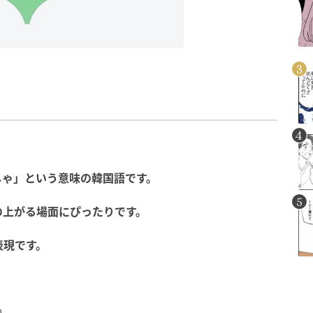
しゃ」
という
意味
の
韓国
語
です。
の
上がる
場面
に
ぴったり
です。
表現
です。
ね。