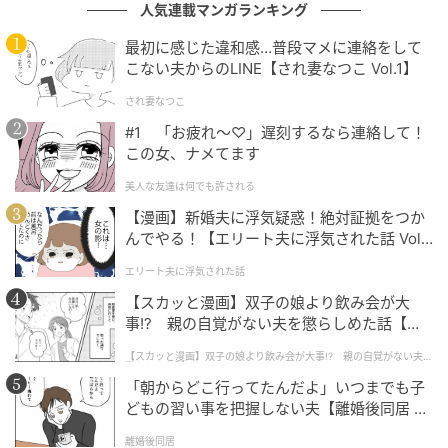
人気連載マンガランキング
最初に感じた違和感…普段マメに連絡をして
こない夫からのLINE【され妻なつこ Vol.1】
され妻なつこ
#1 「お疲れ〜♡」遅刻するなら連絡して！
この女、ナメてます
美人な友達は何でも許される
【漫画】新婚夫に浮気疑惑！絶対証拠をつか
んでやる！【エリート夫に浮気された話 Vol.
1】
エリート夫に浮気された話
【スカッと漫画】双子の娘より飲み会が大
事!? 親の自覚がない夫を懲らしめた話【第1
話】
【スカッと漫画】双子の娘より飲み会が大事!? 親の自覚がない夫を
懲らしめた話
「朝からどこ行ってたんだよ」いつまでも子
どもの習い事を把握しない夫【離婚後同居 Vo
l.1】
離婚後同居