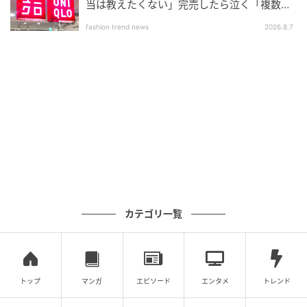
当は教えたくない」完売したら泣く「複数買
ブルー フロンセ
いアイテム」
スニーカー
fashion trend news
2026.8.7
トリーバーチ
バッグ
シャネル
編集部コメント
ジャケットスタイル×ワイドなサイドラインパンツ合わ
せが、素敵でかっこいい！今っぽくて真似したくなる
スタイリングでした！
カテゴリ一覧
この記事を書いた人 寺倉玲子
トップ
マンガ
エピソード
エンタメ
トレンド