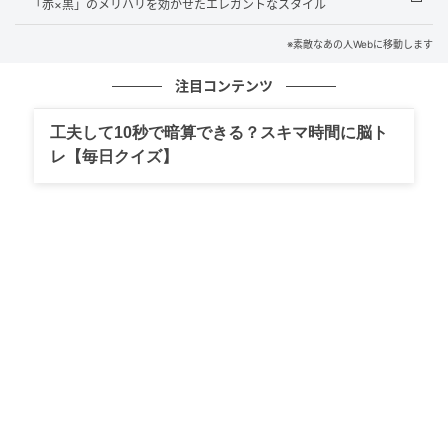
「赤×黒」のメリハリを効かせたエレガントなスタイル
※素敵なあの人Webに移動します
注目コンテンツ
工夫して10秒で暗算できる？スキマ時間に脳ト
レ【毎日クイズ】
素敵なあの人Web
「ボウタイブラウスは、あえて結ばずクールな印象に
してみました。スニーカースタイルも程よくきれいめ
な印象にしてくれます」