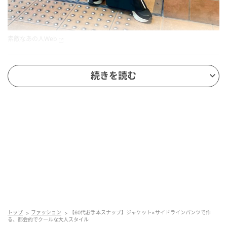
素敵なあの人Web
今回のモデル
続きを読む
MIKAさん
60歳
「素敵なあの人」×「mizuno」のスニーカーイベント
にお越しくださったMIKAさんをキャッチ！
「スニーカーイベントということもあり、アクティブ
なスタイルでありながら、ジャケットにサイドライン
パンツを合わせて、都会的でクールなエッセンスを効
かせたスタイルに。
トップ
ファッション
【60代お手本スナップ】ジャケット×サイドラインパンツで作
る、都会的でクールな大人スタイル