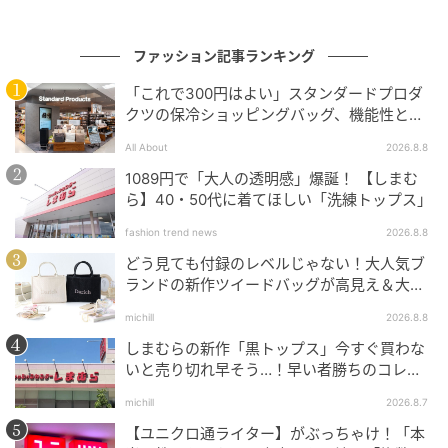
ファッション記事ランキング
素敵なあの人Web
「これで300円はよい」スタンダードプロダ
「サイドラインパンツも、ジャケットと合わせること
クツの保冷ショッピングバッグ、機能性とデ
でこなれた印象に。動きやすく、シルエットも今っぽ
ザインでネット大絶賛
All About
2026.8.8
さを出してくれます。スニーカーは『トリーバー
1089円で「大人の透明感」爆誕！ 【しまむ
チ』。程よい厚みのあるソールのおかげでスタイルア
ら】40・50代に着てほしい「洗練トップス」
ップ効果も！」
fashion trend news
2026.8.8
※紹介した商品はすべて私物です。編集部やメーカーへ
どう見ても付録のレベルじゃない！大人気ブ
ランドの新作ツイードバッグが高見え＆大容
のお問い合わせはご遠慮ください。
量♡
※画像・文章の無断転載はご遠慮ください。
michill
2026.8.8
しまむらの新作「黒トップス」今すぐ買わな
いと売り切れ早そう…！早い者勝ちのコレ買
コーデアイテム＆ブランド
いリスト
michill
2026.8.7
ジャケット・シャツ・パンツ
【ユニクロ通ライター】がぶっちゃけ！「本