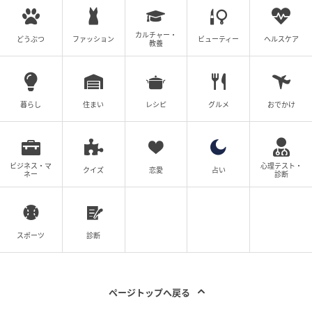
カルチャー・
どうぶつ
ファッション
ビューティー
ヘルスケア
教養
暮らし
住まい
レシピ
グルメ
おでかけ
ビジネス・マ
心理テスト・
クイズ
恋愛
占い
ネー
診断
スポーツ
診断
素敵なあの人Web
関西在住ライター。学生時代から美容誌やファッショ
ページトップへ戻る
ン誌、生活情報誌等を担当。 大手企業の商品プロデュ