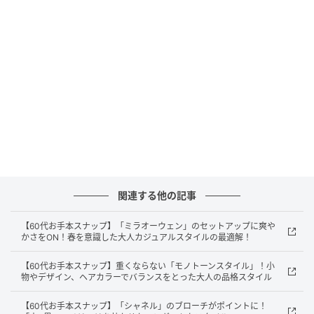
ジャケット、パンツ、シャツともに『ブルー フロン
セ』のもの。普段からトレンドを追いすぎず、自分に
似合うものや引き算を意識して洗練された印象になる
よう心がけています」
関連する他の記事
【60代お手本スナップ】「ミラオーウェン」のセットアップに爽や
かさをON！春を意識した大人カジュアルスタイルの最適解！
【60代お手本スナップ】重くならない「モノトーンスタイル」！小
物やデザイン、ヘアカラーでバランスをとった大人の品格スタイル
【60代お手本スナップ】「シャネル」のブローチがポイントに！