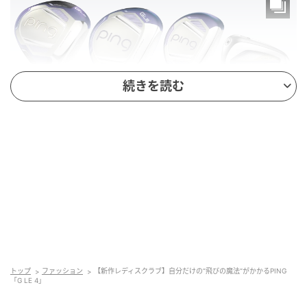
続きを読む
〈左から〉ドライバー、フェアウェイウッド、ハイブリッド、アイアン
『G440』と同様に、PINGが理想とする重心ラインに
重心位置を近づけることで「飛び重心」設計を実現。
重心位置をさらに深く低くして、PINGレディースモデ
ル史上最高MOIを達成し、ミスヒットでも飛距離ロス
を最低限に抑えてくれます。また、単にボールを高く
上げることを目的とするのではなく、スイングタイプ
トップ
ファッション
【新作レディスクラブ】自分だけの“飛びの魔法“がかかるPING
「G LE 4」
に応じて、無理なく飛ばせることを最優先に設計。フ