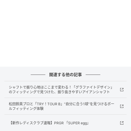
ェアウェイウッドとハイブリッドはロフト設定を見直
し、より効率的な弾道と飛距離性能を追求していま
す。
メンズクラブのスケールダウンではなく、女
性のために開発
米国のPING本社ではレディースゴルファーテストを実
施して、「飛距離性能」と同じくらい「スムーズに振
れることが重要」という声が多く寄せられたことか
関連する他の記事
ら、振りやすさ、打感・打音の調整にも徹底的にこだ
わって、作られたシリーズです。
シャフトで振り心地はここまで変わる！「グラファイトデザイン」
のフィッティングで見つけた、振り抜きやすいアイアンシャフト
光の当たり方や見る角度によって違う表情を見せる独
松田鈴英プロと「TRY！TOUR B」“自分に合う1球”を見つけるボー
創的なカラーリングは「ギャラクティック・ライラッ
ルフィッティング体験
ク」。ゴルフにひたむきに向き合い、上達を楽しむ女
【新作レディスクラブ速報】PRGR 「SUPER egg」
性ゴルファーを宇宙や銀河になぞらえた「ギャラクテ