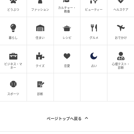
カルチャー・
どうぶつ
ファッション
ビューティー
ヘルスケア
教養
暮らし
住まい
レシピ
グルメ
おでかけ
新たに8番ハイブリッドがラインナップに追加
さらに8番ハイブリッドをラインナップに追加。新ロフ
ビジネス・マ
心理テスト・
クイズ
恋愛
占い
ト設計によって最適な弾道を追求。ミスに強く、ラク
ネー
診断
に飛ばせるハイブリッドへと進化させています。
スポーツ
診断
ページトップへ戻る