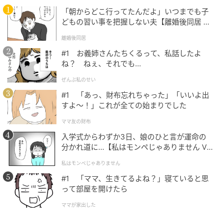
ドライバー
「朝からどこ行ってたんだよ」いつまでも子
どもの習い事を把握しない夫【離婚後同居 Vo
ドライバーは『G LE』シリーズとして、初めてカーボ
l.1】
ンクラウンを採用。クラウンの大幅な軽量化に加え、
離婚後同居
ヘッド内部のホーゼル部分を軽量化するフリーホーゼ
#1 お義姉さんたちくるって、私話したよ
ルデザインを採用。生まれた余剰重量を高比重ウェイ
ね？ ねぇ、それでも…
トとして後方に再配置して、低く深い重心位置をかな
ぜんぶ私のせい
え、慣性モーメントを高めています。
#1 「あっ、財布忘れちゃった」「いいよ出
すよ〜！」これが全ての始まりでした
またフェースを薄肉化することで、たわみ性能を向
ママ友の財布
上。上下の打点ズレによる飛距離ロスを抑えるスピン
入学式からわずか3日、娘のひと言が運命の
システンシー・テクノロジーも搭載され、ミスヒット
分かれ道に…【私はモンペじゃありません Vo
への強さを発揮します。テクノロジーの融合で低重心
l.1】
私はモンペじゃありません
による高打ち出しと、飛び重心によるエネルギー効率
#1 「ママ、生きてるよね？」寝ていると思
の最大化も実現。スイングスピードが速くないレディ
って部屋を開けたら
ースゴルファーでも、無理に振らずにボールを高く打
ち出すことが可能となり、最大キャリーと安定性を両
ママが家出した
立します。