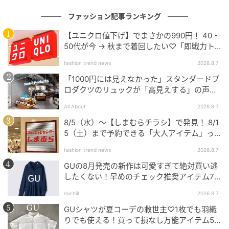
ファッション記事ランキング
【ユニクロ値下げ】でまさかの990円！ 40・
50代が今 → 秋まで着回したい♡「即戦力ト
ップス」
fashion trend news
2026.8.7
「1000円には見えなかった」スタンダードプ
ロダクツのリュックが「高見えする」の声。
2個購入する人も
All About
2026.8.7
8/5（水）〜【しまむらチラシ】で発見！ 8/1
5（土）まで予約できる「大人アイテム」っ
フェアウェイウッド
て？
fashion trend news
2026.8.7
フェアウェイウッドも、新カーボンクラウンの採用に
GUの8月発売の新作は可愛すぎて絶対買い逃
より「飛び重心」を実現。#3、#5は飛距離重視、
したくない！早めのチェック推奨アイテム7
#7、#9は高さ重視と、新ロフト設計によって番手ごと
連発
michill
2026.8.7
の役割を明確化させ、それぞれ理想的な弾道を可能に
GUシャツが夏コーデの救世主♡1枚でも羽織
しています。
りでも使える！買って損なし万能アイテム5