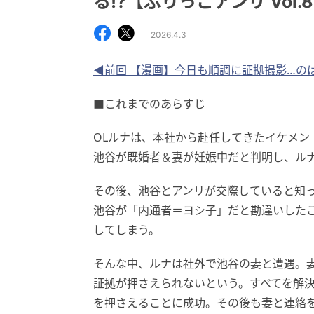
る!?【ぶりっこアンリ Vol.
2026.4.3
◀前回 【漫画】今日も順調に証拠撮影…のはず
■これまでのあらすじ
OLルナは、本社から赴任してきたイケメン
池谷が既婚者＆妻が妊娠中だと判明し、ル
その後、池谷とアンリが交際していると知
池谷が「内通者＝ヨシ子」だと勘違いした
してしまう。
そんな中、ルナは社外で池谷の妻と遭遇。
証拠が押さえられないという。すべてを解
を押さえることに成功。その後も妻と連絡