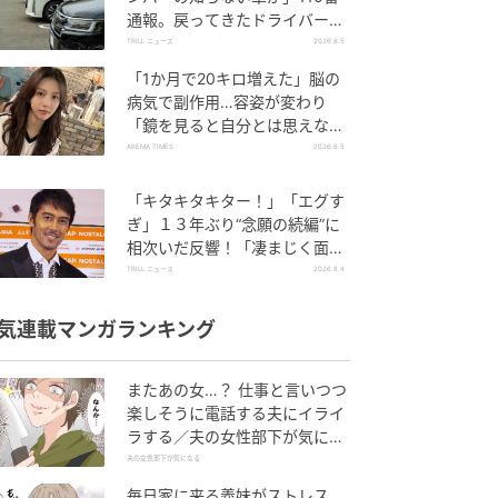
通報。戻ってきたドライバー
の“言い分”に「口論になった」
TRILL ニュース
2026.8.5
「1か月で20キロ増えた」脳の
病気で副作用…容姿が変わり
「鏡を見ると自分とは思えなか
った」壮絶な闘病生活明かす
ABEMA TIMES
2026.8.5
「キタキタキター！」「エグす
ぎ」１３年ぶり“念願の続編”に
相次いだ反響！「凄まじく面白
い」“賞 総なめ”『伝説級ドラ
TRILL ニュース
2026.8.4
マ』
気連載マンガランキング
またあの女…？ 仕事と言いつつ
楽しそうに電話する夫にイライ
ラする／夫の女性部下が気にな
る（1）【夫婦の危機 まんが】
夫の女性部下が気になる
毎日家に来る義妹がストレス…