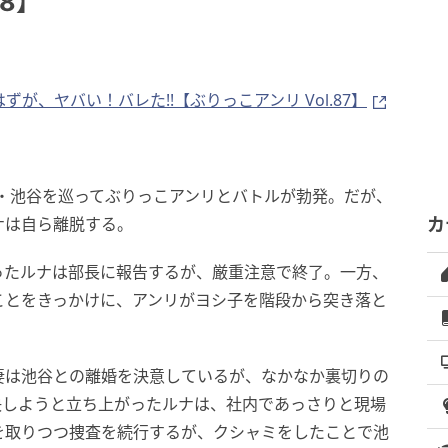
88】
が、ヤバい！バレた!!【ぶりっこアンリ Vol.87】
・池谷を巡ってぶりっこアンリとバトルが勃発。だが、
ナは自ら離脱する。
カ
ったルナは部長に報告するが、厳重注意で終了。一方、
ことをきっかけに、アンリがヨシ子を階段から突き落と
妻は池谷との離婚を決意しているが、なかなか裏切りの
決しようと立ち上がったルナは、社内であっさりと現場
を取りつつ捜査を続行するが、クシャミをしたことで池