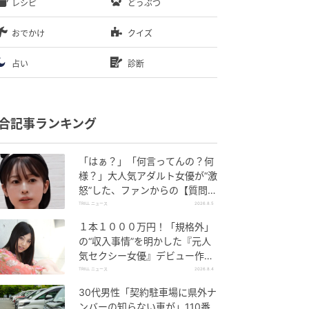
レシピ
どうぶつ
おでかけ
クイズ
占い
診断
合記事ランキング
「はぁ？」「何言ってんの？何
様？」大人気アダルト女優が“激
怒”した、ファンからの【質問】
とは
TRILL ニュース
2026.8.5
１本１０００万円！「規格外」
の“収入事情”を明かした『元人
気セクシー女優』デビュー作
が“１０万本”を記録した逸材
TRILL ニュース
2026.8.4
30代男性「契約駐車場に県外ナ
ンバーの知らない車が」110番