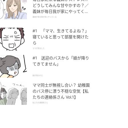
どうしてみんな甘やかすの？／
義妹が毎日我が家にやってくる
（1）【義父母がシンドイんで
義妹が毎日我が家にやってくる
す！ まんが】
#1 「ママ、生きてるよね？」
寝ていると思って部屋を開けた
ら
ママが家出した
#1 送迎のバスから「娘が降り
てきてません」
娘が拐われた
ママ同士が無視し合い？ 幼稚園
のバス停に漂う不穏な空気【私
たちの連絡係さん Vol.1】
私たちの連絡係さん