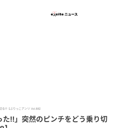
?【ぶりっこアンリ Vol.88】
た!!」突然のピンチをどう乗り切