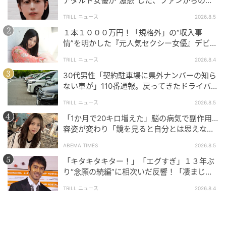
アダルト女優が“激怒”した、ファンからの
【質問】とは
TRILL ニュース
2026.8.5
１本１０００万円！「規格外」の“収入事
情”を明かした『元人気セクシー女優』デビュ
ー作が“１０万本”を記録した逸材
TRILL ニュース
2026.8.4
30代男性「契約駐車場に県外ナンバーの知ら
ない車が」110番通報。戻ってきたドライバー
の“言い分”に「口論になった」
TRILL ニュース
2026.8.5
「1か月で20キロ増えた」脳の病気で副作用…
容姿が変わり「鏡を見ると自分とは思えなか
った」壮絶な闘病生活明かす
ABEMA TIMES
2026.8.5
「キタキタキター！」「エグすぎ」１３年ぶ
り“念願の続編”に相次いだ反響！「凄まじく
面白い」“賞 総なめ”『伝説級ドラマ』
TRILL ニュース
2026.8.4