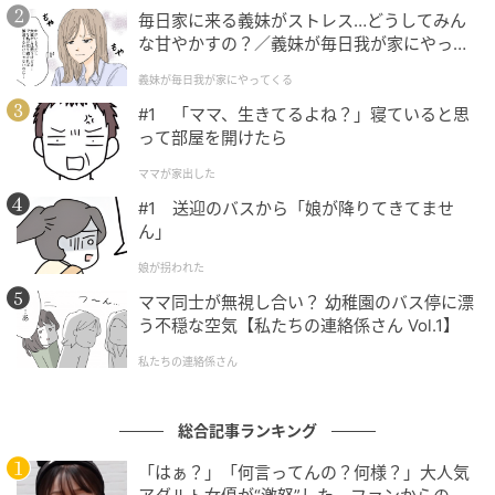
毎日家に来る義妹がストレス…どうしてみん
な甘やかすの？／義妹が毎日我が家にやって
くる（1）【義父母がシンドイんです！ まん
義妹が毎日我が家にやってくる
が】
#1 「ママ、生きてるよね？」寝ていると思
って部屋を開けたら
ママが家出した
#1 送迎のバスから「娘が降りてきてませ
ん」
娘が拐われた
ママ同士が無視し合い？ 幼稚園のバス停に漂
う不穏な空気【私たちの連絡係さん Vol.1】
私たちの連絡係さん
総合記事ランキング
「はぁ？」「何言ってんの？何様？」大人気