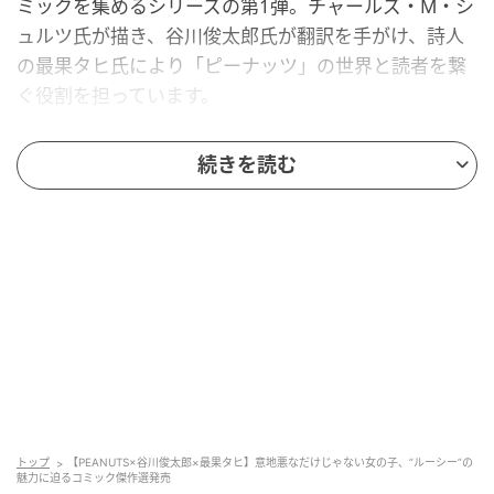
ミックを集めるシリーズの第1弾。チャールズ・M・シ
ュルツ氏が描き、谷川俊太郎氏が翻訳を手がけ、詩人
の最果タヒ氏により「ピーナッツ」の世界と読者を繋
ぐ役割を担っています。
第1弾では、自己中心的で意地悪な性格を持ちながら
続きを読む
様々な面があり、みんなの友だちであるキャラクター
「ルーシー」が主役。
トップ
【PEANUTS×谷川俊太郎×最果タヒ】意地悪なだけじゃない女の子、“ルーシー”の
魅力に迫るコミック傑作選発売