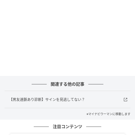
マイナビウーマン
原作コミックを通じて同キャラクターの奥深さに触
れ、本当の「友だち」について深く考えることができ
る内容となっています。
■書籍概要
PEANUTSの気になるあの子 意地悪なだけじゃないルー
関連する他の記事
シー
発売日：2026年3月26日 原著：チャールズ・M・シュ
【男友達脈あり診断】サインを見逃してない？
ルツ 訳：谷川俊太郎 文：最果タヒ 定価：1,870円 発
※マイナビウーマンに移動します
行：世界文化社
注目コンテンツ
（フォルサ）