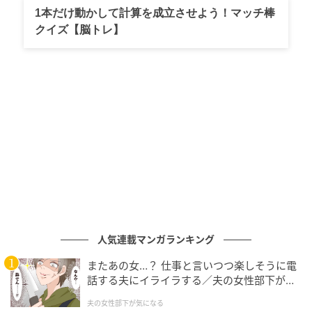
1本だけ動かして計算を成立させよう！マッチ棒
元記事で読む
クイズ【脳トレ】
次の記事
“とろ～り”感動のくちどけがたまらん……!!
「神戸シェフクラブ ロイヤルカスタードプ
リン」発売
の記事をもっとみる
人気連載マンガランキング
またあの女…？ 仕事と言いつつ楽しそうに電
話する夫にイライラする／夫の女性部下が気
になる（1）【夫婦の危機 まんが】
夫の女性部下が気になる