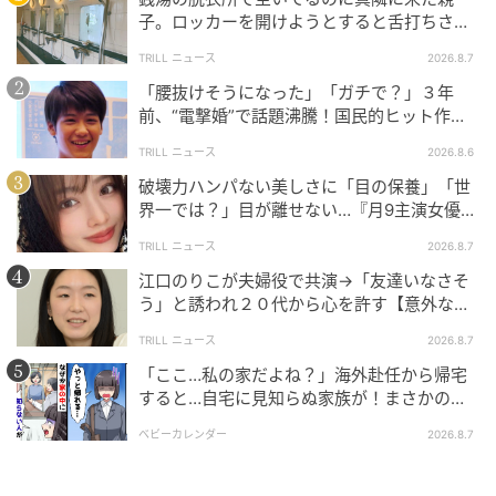
子。ロッカーを開けようとすると舌打ちさ
れ…→直後、娘の放った“純粋な一言”に「心の
TRILL ニュース
2026.8.7
中で拍手」
「腰抜けそうになった」「ガチで？」３年
前、“電撃婚”で話題沸騰！国民的ヒット作
『逃げ恥』で異彩放った【国宝級イケメン】
TRILL ニュース
2026.8.6
破壊力ハンパない美しさに「目の保養」「世
界一では？」目が離せない…『月9主演女優
（34歳）』“極上”美ショットがすごい
TRILL ニュース
2026.8.7
江口のりこが夫婦役で共演→「友達いなさそ
う」と誘われ２０代から心を許す【意外な親
友芸人】とは？
TRILL ニュース
2026.8.7
「ここ…私の家だよね？」海外赴任から帰宅
すると…自宅に見知らぬ家族が！まさかの真
エキサイトニュース
相とは！？
ベビーカレンダー
2026.8.7