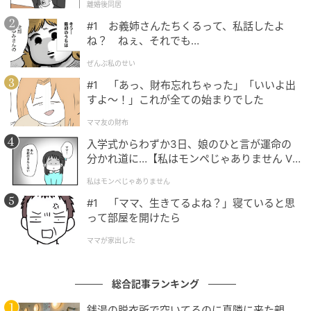
離婚後同居
#1 お義姉さんたちくるって、私話したよ
ね？ ねぇ、それでも…
ぜんぶ私のせい
#1 「あっ、財布忘れちゃった」「いいよ出
すよ〜！」これが全ての始まりでした
ママ友の財布
入学式からわずか3日、娘のひと言が運命の
分かれ道に…【私はモンペじゃありません Vo
l.1】
私はモンペじゃありません
#1 「ママ、生きてるよね？」寝ていると思
って部屋を開けたら
ママが家出した
エキサイトニュース
総合記事ランキング
銭湯の脱衣所で空いてるのに真隣に来た親