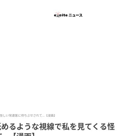
怪しい常連客に待ちぶせされて…【漫画】
舐めるような視線で私を見てくる怪