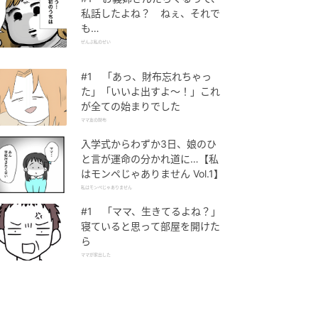
私話したよね？ ねぇ、それで
も…
ぜんぶ私のせい
#1 「あっ、財布忘れちゃっ
た」「いいよ出すよ〜！」これ
が全ての始まりでした
ママ友の財布
入学式からわずか3日、娘のひ
と言が運命の分かれ道に…【私
はモンペじゃありません Vol.1】
私はモンペじゃありません
#1 「ママ、生きてるよね？」
寝ていると思って部屋を開けた
ら
ママが家出した