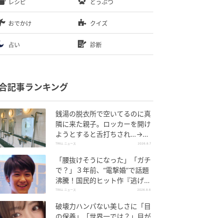
レシピ
どうぶつ
おでかけ
クイズ
占い
診断
合記事ランキング
銭湯の脱衣所で空いてるのに真
隣に来た親子。ロッカーを開け
ようとすると舌打ちされ…→直
後、娘の放った“純粋な一言”に
TRILL ニュース
2026.8.7
「心の中で拍手」
「腰抜けそうになった」「ガチ
で？」３年前、“電撃婚”で話題
沸騰！国民的ヒット作『逃げ
恥』で異彩放った【国宝級イケ
TRILL ニュース
2026.8.6
メン】
破壊力ハンパない美しさに「目
の保養」「世界一では？」目が