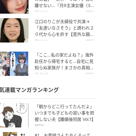
離せない…『月9主演女優（34
歳）』“極上”美ショットがすご
TRILL ニュース
2026.8.7
い
江口のりこが夫婦役で共演→
「友達いなさそう」と誘われ２
０代から心を許す【意外な親友
芸人】とは？
TRILL ニュース
2026.8.7
「ここ…私の家だよね？」海外
赴任から帰宅すると…自宅に見
知らぬ家族が！まさかの真相と
は！？
ベビーカレンダー
2026.8.7
気連載マンガランキング
「朝からどこ行ってたんだよ」
いつまでも子どもの習い事を把
握しない夫【離婚後同居 Vol.1】
離婚後同居
#1 お義姉さんたちくるって、