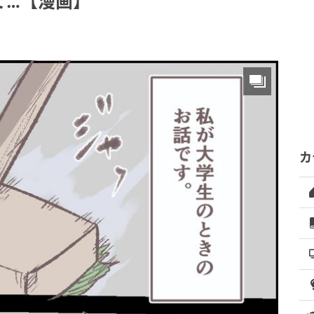
て…【漫画】
カ