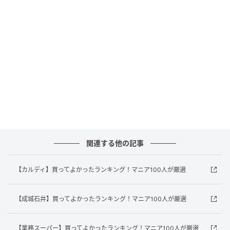
欲しいものがきっと見つかります。
「Qoo10メガポ」のスペシャルサポーターは
『パワーパフ ガールズ』！
関連する他の記事
セールを盛り上げるスペシャルサポーターとして、
【カルディ】買ってよかったランキング！マニア100人が厳選
『パワーパフ ガールズ』とコラボレーション。
今回の新CMでは、スーパーヒロインのブロッサム、バ
【成城石井】買ってよかったランキング！マニア100人が厳選
ブルス、バターカップの3人が、Qoo10の「メガポ」
に登場しています。「より賢く選ぶ」「素直な気持ち
【業務スーパー】買ってよかったランキング！マニア100人が厳選