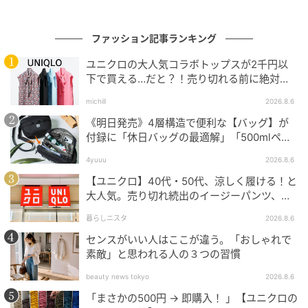
【ハローキティ・マイメロディ・ポムポムプリンも
♡】新発想「アクスタパズル」が新登場
ファッション記事ランキング
安元洋貴さんがゲスト声優で登場！韓国発人気ショー
ユニクロの大人気コラボトップスが2千円以
下で買える…だと？！売り切れる前に絶対買
トアニメ「パンパンくんの日常」がYouTubeで公開中
い！
♪
michill
2026.8.6
《明日発売》4層構造で便利な【バッグ】が
【あの名シーンも登場】『グレムリン』アパレルコレ
付録に「休日バッグの最適解」「500mlペッ
クション！夏らしい鮮やかカラーも♪
トボトルも入る」
4yuuu
2026.8.6
【ユニクロ】40代・50代、涼しく履ける！と
元記事で読む
大人気。売り切れ続出のイージーパンツ、買
ってみた！
次の記事
暮らしニスタ
2026.8.6
センスがいい人はここが違う。「おしゃれで
安元洋貴さんがゲスト声優で登場！韓国発人
素敵」と思われる人の３つの習慣
気ショートアニメ「パンパンくんの日常」がY
ouTubeで公開中♪
beauty news tokyo
2026.8.6
「まさかの500円 → 即購入！ 」【ユニクロの
の記事をもっとみる