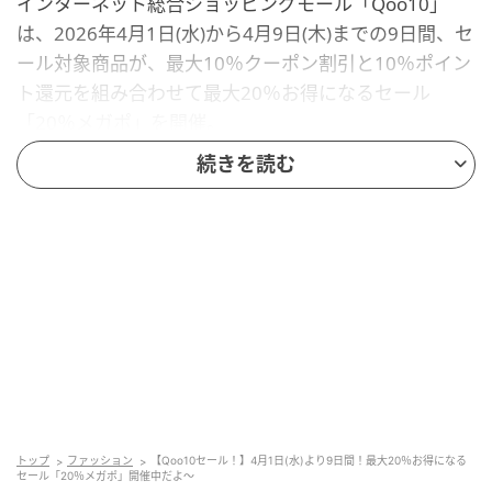
インターネット総合ショッピングモール「Qoo10」
は、2026年4月1日(水)から4月9日(木)までの9日間、セ
ール対象商品が、最大10％クーポン割引と10％ポイン
ト還元を組み合わせて最大20％お得になるセール
「20％メガポ」を開催。
続きを読む
「Qoo10メガポ」では、トレンドのビューティー、フ
ァッションはもちろん、生活雑貨から家電まで、この
季節にぴったりの商品が勢ぞろいしています。
新作や今、ここでしか買えないものも！
Qoo10単独・新作初登場アイテム「メガオシ」や今、
ここでしか買えない商品がそろう「Q ONLY」など、新
商品や限定商品などもセール価格に！
トップ
ファッション
【Qoo10セール！】4月1日(水)より9日間！最大20％お得になる
セール「20％メガポ」開催中だよ～