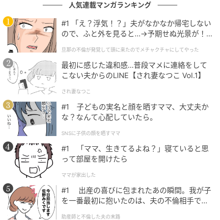
人気連載マンガランキング
す。
#1 「え？浮気！？」夫がなかなか帰宅しない
開催期間： 2026年4月1日(水)～4月9日(木)
ので、ふと外を見ると…→予期せぬ光景が！
｜旦那の不倫が発覚して頭に来たのでメチャ
旦那の不倫が発覚して頭に来たのでメチャクチャにしてやった
クチャにしてやった
割引クーポン：セール期間中に10％割引クーポンを2
最初に感じた違和感…普段マメに連絡をして
回プレゼントします。1枚で最大1万円の割引が可能
こない夫からのLINE【され妻なつこ Vol.1】
で、100円以上の購入時に使用できます。
され妻なつこ
ポイント還元：セール対象商品を購入すると、商品金
#1 子どもの実名と顔を晒すママ、大丈夫か
な？なんて心配していたら。
額の10％がポイントとして還元されます。1回の注文で
最大10,000円分のポイントがもらえます。
SNSに子供の顔を晒すママ
#1 「ママ、生きてるよね？」寝ていると思
※メガポクーポンやポイント還元に関する利用条件等
って部屋を開けたら
の詳細は、キャンペーンページをご参照ください。
ママが家出した
#1 出産の喜びに包まれたあの瞬間。我が子
※記事の内容はリリース発表時のものとなります。詳細
を一番最初に抱いたのは、夫の不倫相手でし
や最新情報は公式サイトでご確認ください。
た。
助産師と不倫した夫の末路