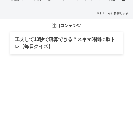
を大切に」「今こそ多くを手に入れる」といった、3人
それぞれの個性あふれる「かわいくて最強のお買い物
※イエモネに移動します
スタイル」を演出。
注目コンテンツ
電車の車内モニターで映像コンテンツを放映する番組
工夫して10秒で暗算できる？スキマ時間に脳ト
配信プラットフォーム「TRAIN TV」やWEB CM、SNS
レ【毎日クイズ】
広告にて配信中です。
新生活が始まり、欲しいものが増えるタイミングでの
セールはうれしいですね。
買い物するなら「「20％メガポ」」をチェックしてみ
て！
「20％メガポ」概要
セール対象商品が、10％割引クーポンと10％ポイント
還元で最大20％お得になる「20％メガポ」を開催しま