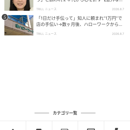
友芸人】とは？
TRILL ニュース
2026.8.7
「1日だけ手伝って」知人に頼まれ“1万円”で
店の手伝い→数ヶ月後、ハローワークから届
いた電話に50代女性が“青ざめたワケ”
TRILL ニュース
2026.8.7
ブログ：ツムママ（
ツムママは静かに暮らしたい
）
#16 一つ忘れてたわ
次の話を読む
前の話
第16話
カテゴリ一覧
完璧な母親