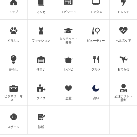
ツムママ
全話一覧を見る
トップ
マンガ
エピソード
エンタメ
トレンド
クリエイター情報
カルチャー・
どうぶつ
ファッション
ビューティー
ヘルスケア
ツムママ
教養
夫と子供と暮らしながら、主に対人トラブルなど実
体験をもとに漫画を描き、ブログで発信していま
す。
暮らし
住まい
レシピ
グルメ
おでかけ
作品をもっとみる
の記事をもっとみる
ビジネス・マ
心理テスト・
クイズ
恋愛
占い
ネー
診断
スポーツ
診断