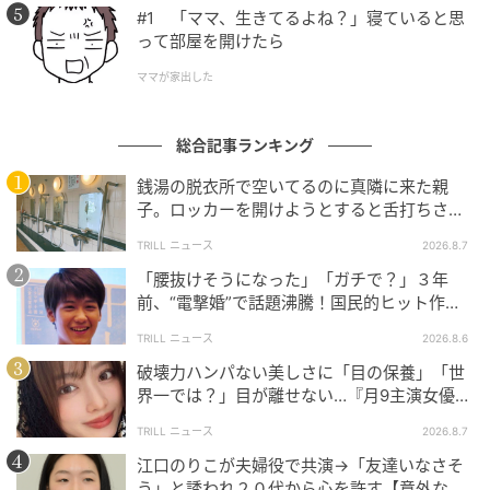
#1 「ママ、生きてるよね？」寝ていると思
って部屋を開けたら
ママが家出した
総合記事ランキング
銭湯の脱衣所で空いてるのに真隣に来た親
子。ロッカーを開けようとすると舌打ちさ
れ…→直後、娘の放った“純粋な一言”に「心の
TRILL ニュース
2026.8.7
中で拍手」
「腰抜けそうになった」「ガチで？」３年
前、“電撃婚”で話題沸騰！国民的ヒット作
『逃げ恥』で異彩放った【国宝級イケメン】
TRILL ニュース
2026.8.6
破壊力ハンパない美しさに「目の保養」「世
界一では？」目が離せない…『月9主演女優
（34歳）』“極上”美ショットがすごい
TRILL ニュース
2026.8.7
江口のりこが夫婦役で共演→「友達いなさそ
う」と誘われ２０代から心を許す【意外な親