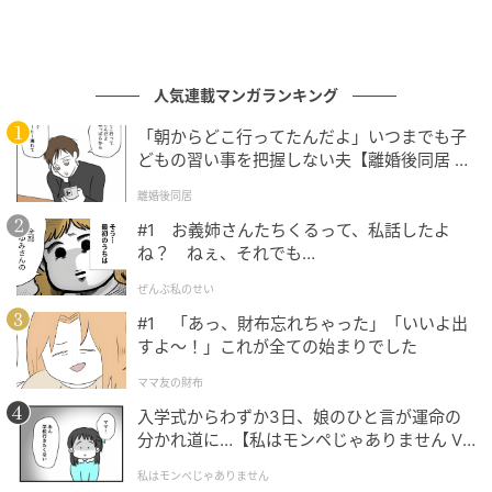
人気連載マンガランキング
「朝からどこ行ってたんだよ」いつまでも子
どもの習い事を把握しない夫【離婚後同居 Vo
l.1】
離婚後同居
#1 お義姉さんたちくるって、私話したよ
ね？ ねぇ、それでも…
ぜんぶ私のせい
#1 「あっ、財布忘れちゃった」「いいよ出
すよ〜！」これが全ての始まりでした
ママ友の財布
入学式からわずか3日、娘のひと言が運命の
分かれ道に…【私はモンペじゃありません Vo
l.1】
私はモンペじゃありません