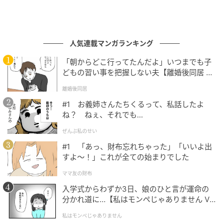
人気連載マンガランキング
「朝からどこ行ってたんだよ」いつまでも子
どもの習い事を把握しない夫【離婚後同居 Vo
l.1】
離婚後同居
#1 お義姉さんたちくるって、私話したよ
ね？ ねぇ、それでも…
ぜんぶ私のせい
#1 「あっ、財布忘れちゃった」「いいよ出
すよ〜！」これが全ての始まりでした
ママ友の財布
入学式からわずか3日、娘のひと言が運命の
分かれ道に…【私はモンペじゃありません Vo
l.1】
私はモンペじゃありません