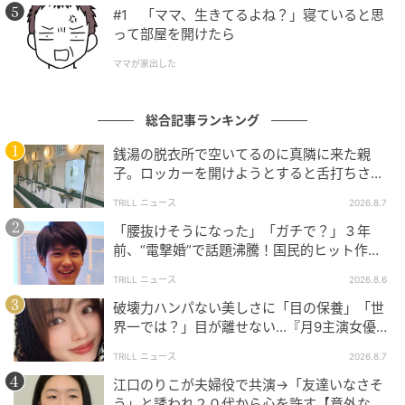
#1 「ママ、生きてるよね？」寝ていると思
って部屋を開けたら
ママが家出した
総合記事ランキング
銭湯の脱衣所で空いてるのに真隣に来た親
子。ロッカーを開けようとすると舌打ちさ
れ…→直後、娘の放った“純粋な一言”に「心の
TRILL ニュース
2026.8.7
中で拍手」
「腰抜けそうになった」「ガチで？」３年
前、“電撃婚”で話題沸騰！国民的ヒット作
『逃げ恥』で異彩放った【国宝級イケメン】
TRILL ニュース
2026.8.6
破壊力ハンパない美しさに「目の保養」「世
界一では？」目が離せない…『月9主演女優
（34歳）』“極上”美ショットがすごい
TRILL ニュース
2026.8.7
江口のりこが夫婦役で共演→「友達いなさそ
う」と誘われ２０代から心を許す【意外な親