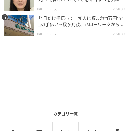
友芸人】とは？
TRILL ニュース
2026.8.7
「1日だけ手伝って」知人に頼まれ“1万円”で
店の手伝い→数ヶ月後、ハローワークから届
いた電話に50代女性が“青ざめたワケ”
TRILL ニュース
2026.8.7
カテゴリ一覧