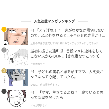
人気連載マンガランキング
#1 「え？浮気！？」夫がなかなか帰宅しない
ので、ふと外を見ると…→予期せぬ光景が！
｜旦那の不倫が発覚して頭に来たのでメチャ
旦那の不倫が発覚して頭に来たのでメチャクチャにしてやった
クチャにしてやった
最初に感じた違和感…普段マメに連絡をして
こない夫からのLINE【され妻なつこ Vol.1】
され妻なつこ
#1 子どもの実名と顔を晒すママ、大丈夫か
な？なんて心配していたら。
SNSに子供の顔を晒すママ
#1 「ママ、生きてるよね？」寝ていると思
って部屋を開けたら
ママが家出した