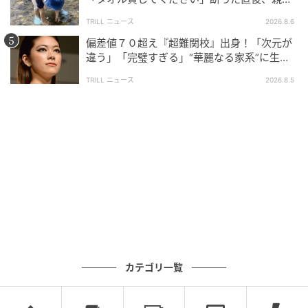
大声で放った一言に絶句
TRILL ニュース
2026.8.6
偏差値７０超え『超難関校』出身！「次元が
違う」「完璧すぎる」“華麗なる家系”に生ま
れた【規格外の逸材】
TRILL ニュース
2026.8.5
カテゴリ一覧