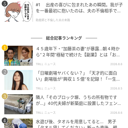
#1 出産の喜びに包まれたあの瞬間。我が子
を一番最初に抱いたのは、夫の不倫相手でし
た。
助産師と不倫した夫の末路
総合記事ランキング
４５歳年下・“加藤茶の妻”が暴露…朝４時か
ら“２年間”極秘で続けた【副業】とは「お金
を稼ぐのって大変」
TRILL ニュース
2026.8.6
「日曜劇場ヤバくない？」「天才的に面白
い」劇場版が“興収１５億”を記録！「一生言
い続ける」放送後も続く“切望の声”
TRILL ニュース
2026.8.5
隣人「そのブロック塀、うちの所有物です
が…」40代夫婦が新築庭に設置したフェン
ス、直後に迫られた"顛末"
TRILL ニュース
2026.8.6
水遊び後、タオルを用意してると… 男子
「タオル貸してください」断った直後、親が