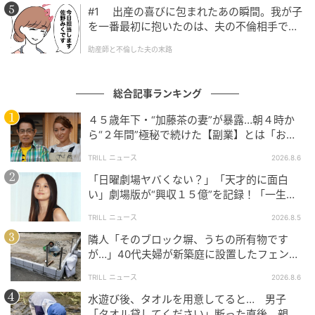
#1 出産の喜びに包まれたあの瞬間。我が子
を一番最初に抱いたのは、夫の不倫相手でし
た。
助産師と不倫した夫の末路
総合記事ランキング
４５歳年下・“加藤茶の妻”が暴露…朝４時か
ら“２年間”極秘で続けた【副業】とは「お金
を稼ぐのって大変」
TRILL ニュース
2026.8.6
「日曜劇場ヤバくない？」「天才的に面白
い」劇場版が“興収１５億”を記録！「一生言
い続ける」放送後も続く“切望の声”
TRILL ニュース
2026.8.5
隣人「そのブロック塀、うちの所有物です
が…」40代夫婦が新築庭に設置したフェン
ス、直後に迫られた"顛末"
TRILL ニュース
2026.8.6
水遊び後、タオルを用意してると… 男子
「タオル貸してください」断った直後、親が