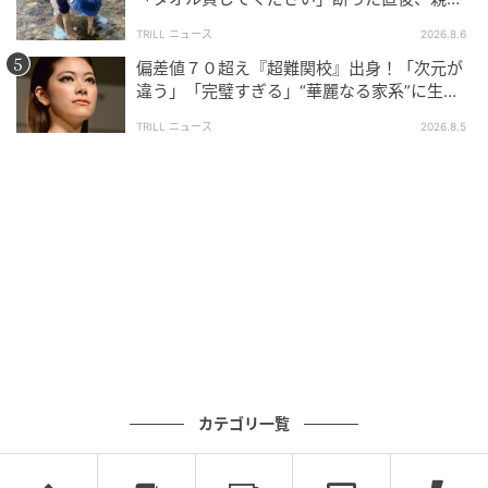
大声で放った一言に絶句
TRILL ニュース
2026.8.6
偏差値７０超え『超難関校』出身！「次元が
違う」「完璧すぎる」“華麗なる家系”に生ま
れた【規格外の逸材】
TRILL ニュース
2026.8.5
ブログ：ツムママ（
ツムママは静かに暮らしたい
）
#52 婚約中に浮気したか…
カテゴリ一覧
次の話を読む
前の話
第52話