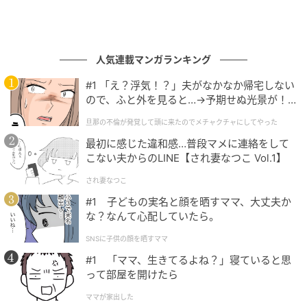
人気連載マンガランキング
#1 「え？浮気！？」夫がなかなか帰宅しない
ので、ふと外を見ると…→予期せぬ光景が！
｜旦那の不倫が発覚して頭に来たのでメチャ
旦那の不倫が発覚して頭に来たのでメチャクチャにしてやった
クチャにしてやった
最初に感じた違和感…普段マメに連絡をして
こない夫からのLINE【され妻なつこ Vol.1】
され妻なつこ
#1 子どもの実名と顔を晒すママ、大丈夫か
な？なんて心配していたら。
SNSに子供の顔を晒すママ
#1 「ママ、生きてるよね？」寝ていると思
って部屋を開けたら
ママが家出した