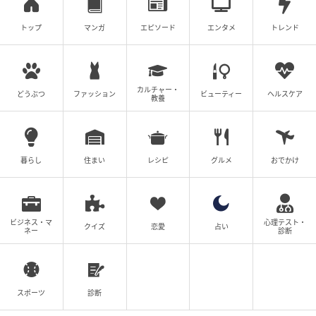
トップ
マンガ
エピソード
エンタメ
トレンド
婚約者にうつされました
ツムママ
全話一覧を見る
カルチャー・
どうぶつ
ファッション
ビューティー
ヘルスケア
教養
クリエイター情報
ツムママ
暮らし
住まい
レシピ
グルメ
おでかけ
夫と子供と暮らしながら、主に対人トラブルなど実
体験をもとに漫画を描き、ブログで発信していま
す。
作品をもっとみる
ビジネス・マ
心理テスト・
クイズ
恋愛
占い
ネー
診断
の記事をもっとみる
スポーツ
診断