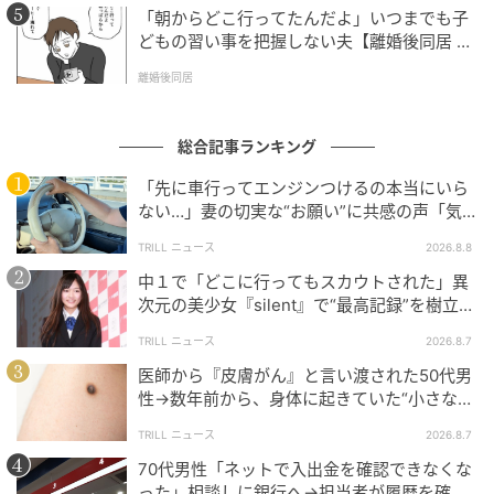
「朝からどこ行ってたんだよ」いつまでも子
どもの習い事を把握しない夫【離婚後同居 Vo
l.1】
離婚後同居
総合記事ランキング
「先に車行ってエンジンつけるの本当にいら
ない…」妻の切実な“お願い”に共感の声「気
づかないんですよね…」
TRILL ニュース
2026.8.8
中１で「どこに行ってもスカウトされた」異
次元の美少女『silent』で“最高記録”を樹立し
た「反則級」の【トップ女優】
TRILL ニュース
2026.8.7
医師から『皮膚がん』と言い渡された50代男
性→数年前から、身体に起きていた“小さな異
変”に「あのとき受診していれば…」
TRILL ニュース
2026.8.7
70代男性「ネットで入出金を確認できなくな
った」相談しに銀行へ→担当者が履歴を確認