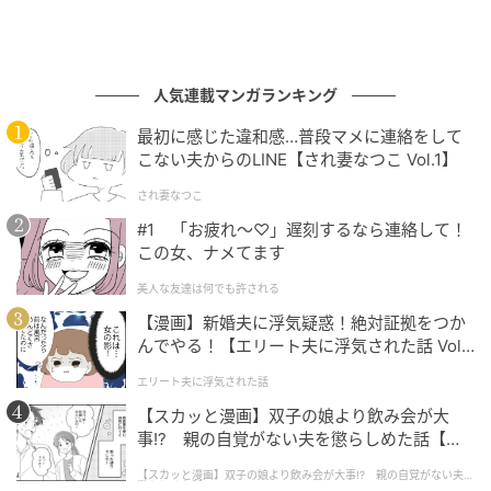
人気連載マンガランキング
最初に感じた違和感…普段マメに連絡をして
こない夫からのLINE【され妻なつこ Vol.1】
され妻なつこ
#1 「お疲れ〜♡」遅刻するなら連絡して！
この女、ナメてます
美人な友達は何でも許される
【漫画】新婚夫に浮気疑惑！絶対証拠をつか
んでやる！【エリート夫に浮気された話 Vol.
1】
エリート夫に浮気された話
【スカッと漫画】双子の娘より飲み会が大
事!? 親の自覚がない夫を懲らしめた話【第1
話】
【スカッと漫画】双子の娘より飲み会が大事!? 親の自覚がない夫を
懲らしめた話