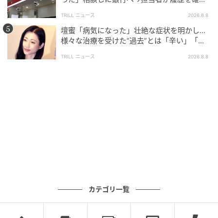
したところ…判明した“恐ろしい事実”
TRILL ニュース
2026.8.8
壇蜜「病気になった」壮絶な症状を明かし…
様々な治療を受けた“過去”とは「辛い」「苦
しい」
TRILL ニュース
2026.8.8
ブログ：ツムママ（
ツムママは静かに暮らしたい
）
#30 しらばっくれるな！
カテゴリ一覧