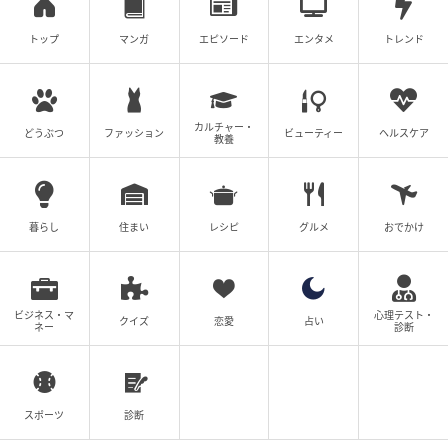
次の話を読む
前の話
第30話
トップ
マンガ
エピソード
エンタメ
トレンド
婚約者にうつされました
ツムママ
カルチャー・
どうぶつ
ファッション
ビューティー
ヘルスケア
教養
全話一覧を見る
クリエイター情報
暮らし
住まい
レシピ
グルメ
おでかけ
ツムママ
夫と子供と暮らしながら、主に対人トラブルなど実
体験をもとに漫画を描き、ブログで発信していま
ビジネス・マ
心理テスト・
クイズ
す。
恋愛
占い
ネー
診断
作品をもっとみる
スポーツ
診断
の記事をもっとみる