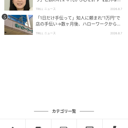
友芸人】とは？
TRILL ニュース
2026.8.7
「1日だけ手伝って」知人に頼まれ“1万円”で
店の手伝い→数ヶ月後、ハローワークから届
いた電話に50代女性が“青ざめたワケ”
TRILL ニュース
2026.8.7
カテゴリ一覧