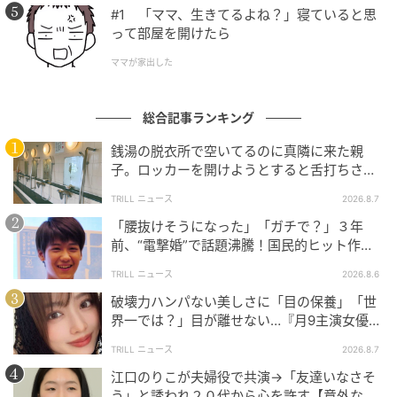
#1 「ママ、生きてるよね？」寝ていると思
全話一覧を見る
って部屋を開けたら
ママが家出した
クリエイター情報
ツムママ
総合記事ランキング
夫と子供と暮らしながら、主に対人トラブルなど実
銭湯の脱衣所で空いてるのに真隣に来た親
体験をもとに漫画を描き、ブログで発信していま
子。ロッカーを開けようとすると舌打ちさ
す。
れ…→直後、娘の放った“純粋な一言”に「心の
TRILL ニュース
2026.8.7
作品をもっとみる
中で拍手」
「腰抜けそうになった」「ガチで？」３年
前、“電撃婚”で話題沸騰！国民的ヒット作
『逃げ恥』で異彩放った【国宝級イケメン】
の記事をもっとみる
TRILL ニュース
2026.8.6
破壊力ハンパない美しさに「目の保養」「世
界一では？」目が離せない…『月9主演女優
（34歳）』“極上”美ショットがすごい
TRILL ニュース
2026.8.7
江口のりこが夫婦役で共演→「友達いなさそ
う」と誘われ２０代から心を許す【意外な親