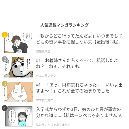
人気連載マンガランキング
「朝からどこ行ってたんだよ」いつまでも子
どもの習い事を把握しない夫【離婚後同居 Vo
l.1】
ブログ：ツムママ（
ツムママは静かに暮らしたい
）
離婚後同居
#1 お義姉さんたちくるって、私話したよ
ね？ ねぇ、それでも…
#12 パパ聞いてる？
ぜんぶ私のせい
#1 「あっ、財布忘れちゃった」「いいよ出
すよ〜！」これが全ての始まりでした
次の話を読む
前の話
第12話
ママ友の財布
入学式からわずか3日、娘のひと言が運命の
分かれ道に…【私はモンペじゃありません Vo
l.1】
娘が拐われた
私はモンペじゃありません
ツムママ