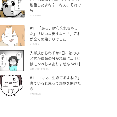
私話したよね？ ねぇ、それで
も…
ぜんぶ私のせい
#1 「あっ、財布忘れちゃっ
た」「いいよ出すよ〜！」これ
が全ての始まりでした
ママ友の財布
入学式からわずか3日、娘のひ
と言が運命の分かれ道に…【私
はモンペじゃありません Vol.1】
私はモンペじゃありません
#1 「ママ、生きてるよね？」
寝ていると思って部屋を開けた
ら
ママが家出した