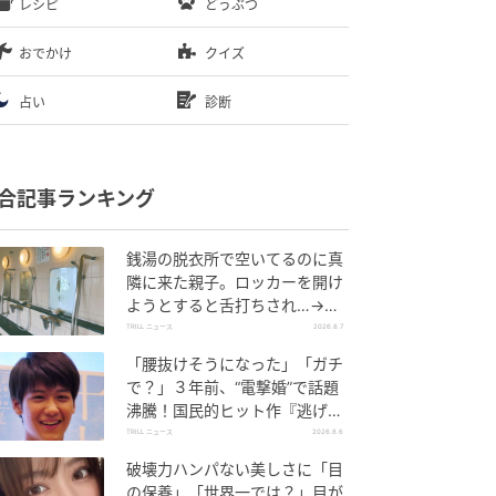
レシピ
どうぶつ
おでかけ
クイズ
占い
診断
合記事ランキング
銭湯の脱衣所で空いてるのに真
隣に来た親子。ロッカーを開け
ようとすると舌打ちされ…→直
後、娘の放った“純粋な一言”に
TRILL ニュース
2026.8.7
「心の中で拍手」
「腰抜けそうになった」「ガチ
で？」３年前、“電撃婚”で話題
沸騰！国民的ヒット作『逃げ
恥』で異彩放った【国宝級イケ
TRILL ニュース
2026.8.6
メン】
破壊力ハンパない美しさに「目
の保養」「世界一では？」目が