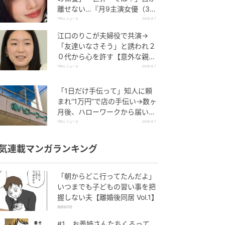
離せない…『月9主演女優（34
歳）』“極上”美ショットがすご
TRILL ニュース
2026.8.7
い
江口のりこが夫婦役で共演→
「友達いなさそう」と誘われ２
０代から心を許す【意外な親友
芸人】とは？
TRILL ニュース
2026.8.7
「1日だけ手伝って」知人に頼
まれ“1万円”で店の手伝い→数ヶ
月後、ハローワークから届いた
電話に50代女性が“青ざめたワ
TRILL ニュース
2026.8.7
ケ”
気連載マンガランキング
「朝からどこ行ってたんだよ」
いつまでも子どもの習い事を把
握しない夫【離婚後同居 Vol.1】
離婚後同居
#1 お義姉さんたちくるって、