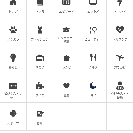
次の話を読む
前の話
第39話
トップ
マンガ
エピソード
エンタメ
トレンド
ママ友の財布
カルチャー・
どうぶつ
ファッション
ビューティー
ヘルスケア
ツムママ
教養
全話一覧を見る
暮らし
住まい
レシピ
グルメ
おでかけ
クリエイター情報
ツムママ
夫と子供と暮らしながら、主に対人トラブルなど実
ビジネス・マ
心理テスト・
体験をもとに漫画を描き、ブログで発信していま
クイズ
恋愛
占い
ネー
診断
す。
作品をもっとみる
スポーツ
診断