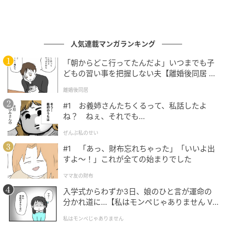
人気連載マンガランキング
「朝からどこ行ってたんだよ」いつまでも子
どもの習い事を把握しない夫【離婚後同居 Vo
l.1】
離婚後同居
#1 お義姉さんたちくるって、私話したよ
ね？ ねぇ、それでも…
ぜんぶ私のせい
#1 「あっ、財布忘れちゃった」「いいよ出
すよ〜！」これが全ての始まりでした
ママ友の財布
入学式からわずか3日、娘のひと言が運命の
分かれ道に…【私はモンペじゃありません Vo
l.1】
私はモンペじゃありません