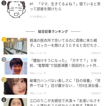
#1 「ママ、生きてるよね？」寝ていると思
って部屋を開けたら
ママが家出した
総合記事ランキング
銭湯の脱衣所で空いてるのに真隣に来た親
子。ロッカーを開けようとすると舌打ちさ
れ…→直後、娘の放った“純粋な一言”に「心の
TRILL ニュース
2026.8.7
中で拍手」
「腰抜けそうになった」「ガチで？」３年
前、“電撃婚”で話題沸騰！国民的ヒット作
『逃げ恥』で異彩放った【国宝級イケメン】
TRILL ニュース
2026.8.6
破壊力ハンパない美しさに「目の保養」「世
界一では？」目が離せない…『月9主演女優
（34歳）』“極上”美ショットがすごい
TRILL ニュース
2026.8.7
江口のりこが夫婦役で共演→「友達いなさそ
う」と誘われ２０代から心を許す【意外な親