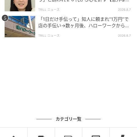
友芸人】とは？
TRILL ニュース
2026.8.7
「1日だけ手伝って」知人に頼まれ“1万円”で
店の手伝い→数ヶ月後、ハローワークから届
いた電話に50代女性が“青ざめたワケ”
TRILL ニュース
2026.8.7
ブログ：ツムママ（
ツムママは静かに暮らしたい
）
カテゴリ一覧
#39 返しますから…